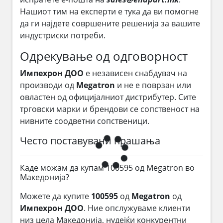
Нашиот тим на експерти е тука да ви помогне
да ги најдете совршените решенија за вашите
индустриски потреби.
Одрекување од одговорност
Импехрон ДОО
е независен снабдувач на
производи од
Megatron
и не е поврзан или
овластен од официјалниот дистрибутер. Сите
трговски марки и брендови се сопственост на
нивните соодветни сопственици.
Често поставувани прашања
Каде можам да купам 100595 од Megatron во
Македонија?
Можете да купите
100595
од
Megatron
од
Импехрон ДОО
. Ние опслужуваме клиенти
низ цела Македонија, нудејќи конкурентни