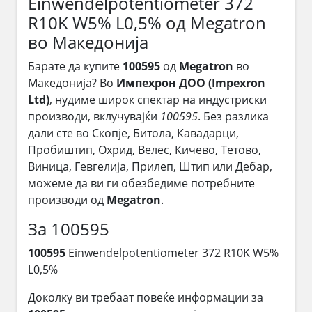
Einwendelpotentiometer 372
R10K W5% L0,5% од Megatron
во Македонија
Барате да купите
100595
од
Megatron
во
Македонија? Во
Импехрон ДОО (Impexron
Ltd)
, нудиме широк спектар на индустриски
производи, вклучувајќи
100595
. Без разлика
дали сте во Скопје, Битола, Кавадарци,
Пробиштип, Охрид, Велес, Кичево, Тетово,
Виница, Гевгелија, Прилеп, Штип или Дебар,
можеме да ви ги обезбедиме потребните
производи од
Megatron
.
За 100595
100595
Einwendelpotentiometer 372 R10K W5%
L0,5%
Доколку ви требаат повеќе информации за