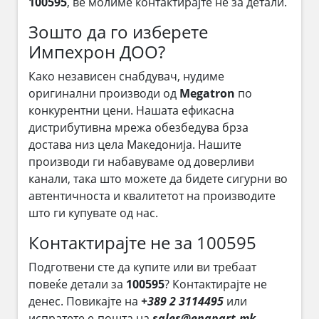
100595
, ве молиме контактирајте не за детали.
Зошто да го изберете
Импехрон ДОО?
Како независен снабдувач, нудиме
оригинални производи од
Megatron
по
конкурентни цени. Нашата ефикасна
дистрибутивна мрежа обезбедува брза
достава низ цела Македонија. Нашите
производи ги набавуваме од доверливи
канали, така што можете да бидете сигурни во
автентичноста и квалитетот на производите
што ги купувате од нас.
Контактирајте не за 100595
Подготвени сте да купите или ви требаат
повеќе детали за
100595
? Контактирајте не
денес. Повикајте на
+389 2 3114495
или
испратете е-пошта на
sales@enapart.mk
.