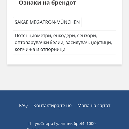
Ознаки на брендот
SAKAE MEGATRON-MÜNCHEN
Потенциометри, енкодери, сензори,
оптоварувачки ќелии, засилувач, џојстици,
копчиња и отпорници
FAQ
Контактирајте не
Мапа на сајтот
ул.Спиро Гулапчев бр.44, 1000