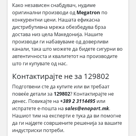
Како независен снабдувач, нудиме
оригинални производи од
Megatron
по
конкурентни цени. Нашата ефикасна
дистрибутивна мрежа обезбедува брза
достава низ цела Македонија. Нашите
производи ги набавуваме од доверливи
канали, така што можете да бидете сигурни во
автентичноста и квалитетот на производите
што ги купувате од нас.
Контактирајте не за 129802
Подготвени сте да купите или ви требаат
повеќе детали за
129802
? Контактирајте не
денес. Повикајте на
+389 2 3114495
или
испратете е-пошта на
sales@enapart.mk
.
Нашиот тим на експерти е тука да ви помогне
да ги најдете совршените решенија за вашите
индустриски потреби.