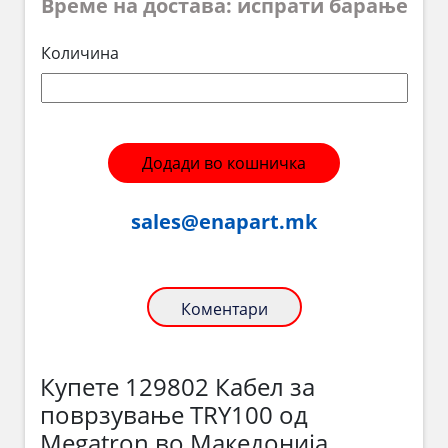
Време на достава: испрати барање
Количина
Додади во кошничка
sales@enapart.mk
Коментари
Купете 129802 Кабел за
поврзување TRY100 од
Megatron во Македонија