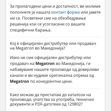
За прилагодени цени и достапност, ве молиме
пополнете ја нашата
контакт форма
или јавете
ни се. Посветени сме на обезбедување
решенија кои се усогласени со вашите
специфични барања.
Кој е официјален дистрибутер или продавач
на Megatron во Македонија?
Иако не сме официјален дистрибутер или
продавач на
Megatron
во Македонија, ги
набавуваме нашите производи од доверливи
канали и ви нудиме оригинална опрема од
Megatron
по конкурентни цени.
Како можам да пристапам до каталози на
производи, упатства за употреба, технички
документи и PDF-датотеки од 129802?