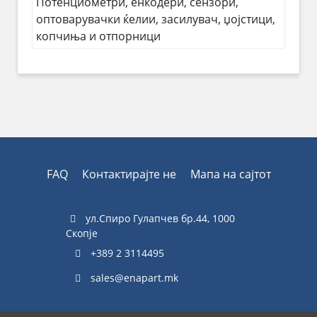
Потенциометри, енкодери, сензори,
оптоварувачки ќелии, засилувач, џојстици,
копчиња и отпорници
FAQ
Контактирајте не
Мапа на сајтот
ул.Спиро Гулапчев бр.44, 1000
Скопје
+389 2 3114495
sales@enapart.mk