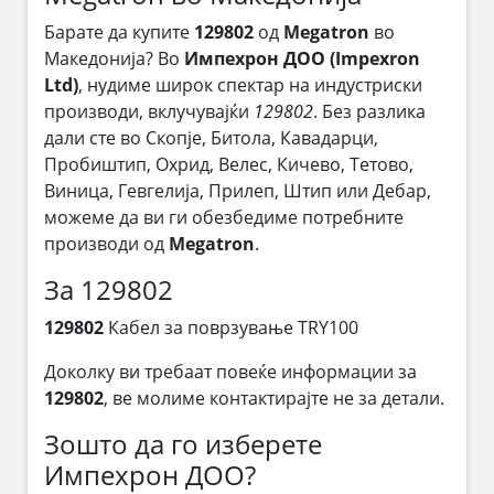
Барате да купите
129802
од
Megatron
во
Македонија? Во
Импехрон ДОО (Impexron
Ltd)
, нудиме широк спектар на индустриски
производи, вклучувајќи
129802
. Без разлика
дали сте во Скопје, Битола, Кавадарци,
Пробиштип, Охрид, Велес, Кичево, Тетово,
Виница, Гевгелија, Прилеп, Штип или Дебар,
можеме да ви ги обезбедиме потребните
производи од
Megatron
.
За 129802
129802
Кабел за поврзување TRY100
Доколку ви требаат повеќе информации за
129802
, ве молиме контактирајте не за детали.
Зошто да го изберете
Импехрон ДОО?