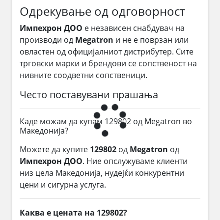
Одрекување од одговорност
Импехрон ДОО
е независен снабдувач на
производи од
Megatron
и не е поврзан или
овластен од официјалниот дистрибутер. Сите
трговски марки и брендови се сопственост на
нивните соодветни сопственици.
Често поставувани прашања
Каде можам да купам 129802 од Megatron во
Македонија?
Можете да купите
129802
од
Megatron
од
Импехрон ДОО
. Ние опслужуваме клиенти
низ цела Македонија, нудејќи конкурентни
цени и сигурна услуга.
Каква е цената на 129802?