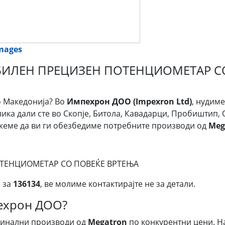
images
АБИЛЕН ПРЕЦИЗЕН ПОТЕНЦИОМЕТАР С
 Македонија? Во
Импехрон ДОО (Impexron Ltd)
, нудим
злика дали сте во Скопје, Битола, Кавадарци, Пробиштип, 
ожеме да ви ги обезбедиме потребните производи од
Meg
ТЕНЦИОМЕТАР СО ПОВЕЌЕ ВРТЕЊА
 за
136134
, ве молиме контактирајте не за детали.
пехрон ДОО?
гинални производи од
Megatron
по конкурентни цени. Н