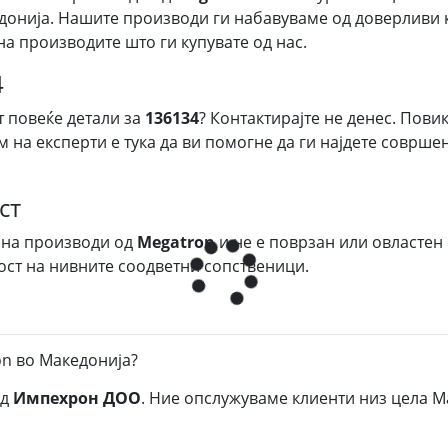
донија. Нашите производи ги набавуваме од доверливи к
на производите што ги купувате од нас.
4
т повеќе детали за
136134
? Контактирајте не денес. Пови
м на експерти е тука да ви помогне да ги најдете соврш
ст
 на производи од
Megatron
и не е поврзан или овластен
ост на нивните соодветни сопственици.
on во Македонија?
д
Импехрон ДОО
. Ние опслужуваме клиенти низ цела М