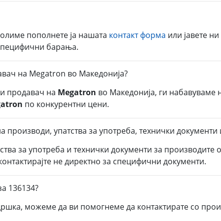
молиме пополнете ја нашата
контакт форма
или јавете ни
 специфични барања.
авач на Megatron во Македонија?
ли продавач на
Megatron
во Македонија, ги набавуваме 
atron
по конкурентни цени.
а производи, упатства за употреба, технички документи 
тства за употреба и технички документи за производите 
 контактирајте не директно за специфични документи.
за 136134?
дршка, можеме да ви помогнеме да контактирате со прои