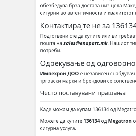
обезбедува брза достава низ цела Маке
сигурни во автентичноста и квалитетот 
Контактирајте не за 13613
Подготвени сте да купите или ви требаа
пошта на
sales@enapart.mk
. Нашиот ти
потреби.
Одрекување од одговорно
Импехрон ДОО
е независен снабдувач
трговски марки и брендови се сопствен
Често поставувани прашања
Каде можам да купам 136134 од Megatr
Можете да купите
136134
од
Megatron
о
сигурна услуга.