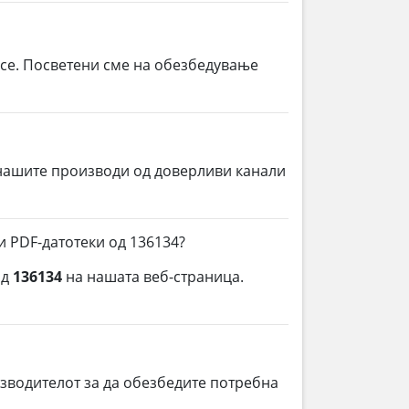
 се. Посветени сме на обезбедување
нашите производи од доверливи канали
и PDF-датотеки од 136134?
од
136134
на нашата веб-страница.
зводителот за да обезбедите потребна