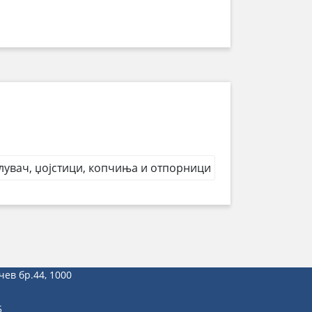
лувач, џојстици, копчиња и отпорници
чев бр.44, 1000
5