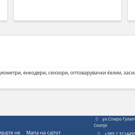
иометри, енкодери, сензори, оптоварувачки ќелии, заси
ул.Спиро Гулап
Скопје
ирајте не
Мапа на сајтот
+389 2 311449