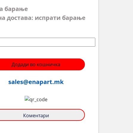
на барање
на достава: испрати барање
Додади во кошничка
sales@enapart.mk
Коментари