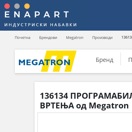
13613
Почетна
Брендови
Megatron
Производи
Бренд
П
136134 ПРОГРАМАБИ
ВРТЕЊА од Megatron