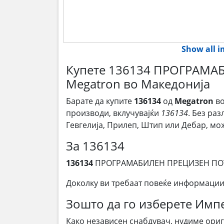
Show all 
Купете 136134 ПРОГРАМ
Megatron во Македонија
Барате да купите
136134
од
Megatron
во
производи, вклучувајќи
136134
. Без ра
Гевгелија, Прилеп, Штип или Дебар, м
За 136134
136134
ПРОГРАМАБИЛЕН ПРЕЦИЗЕН ПО
Доколку ви требаат повеќе информации
Зошто да го изберете Им
Како независен снабдувач, нудиме ори