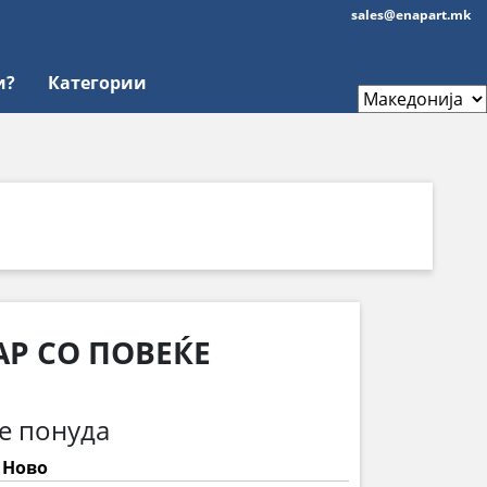
sales@enapart.mk
и?
Категории
Р СО ПОВЕЌЕ
е понуда
: Ново