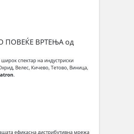
О ПОВЕЌЕ ВРТЕЊА од
е широк спектар на индустриски
Охрид, Велес, Кичево, Тетово, Виница,
atron
.
ашата ефикасна дистрибутивна мрежа