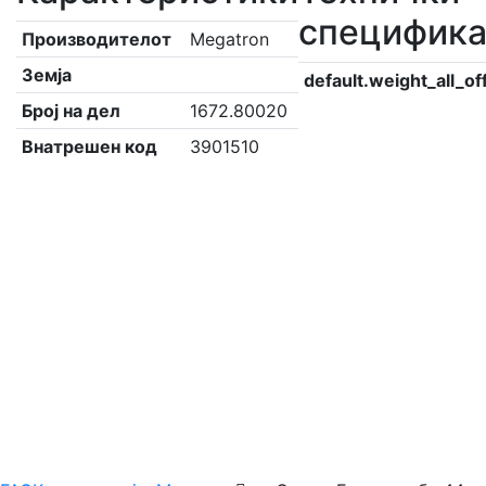
специфик
Производителот
Megatron
Земја
default.weight_all_of
Број на дел
1672.80020
Внатрешен код
3901510