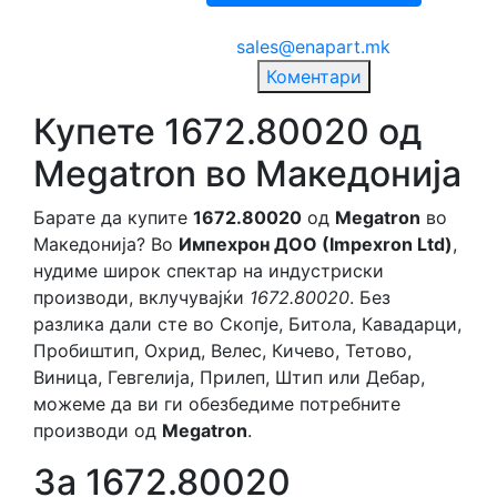
sales@enapart.mk
Коментари
Купете 1672.80020 од
Megatron во Македонија
Барате да купите
1672.80020
од
Megatron
во
Македонија? Во
Импехрон ДОО (Impexron Ltd)
,
нудиме широк спектар на индустриски
производи, вклучувајќи
1672.80020
. Без
разлика дали сте во Скопје, Битола, Кавадарци,
Пробиштип, Охрид, Велес, Кичево, Тетово,
Виница, Гевгелија, Прилеп, Штип или Дебар,
можеме да ви ги обезбедиме потребните
производи од
Megatron
.
За 1672.80020