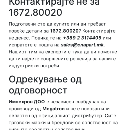
Контактирајте не за
1672.80020
Подготвени сте да купите или ви требаат
повеќе детали за
1672.80020
? Контактирајте
не денес. Повикајте на
+389 2 3114495
или
испратете е-пошта на
sales@enapart.mk
.
Нашиот тим на експерти е тука да ви помогне
да ги најдете совршените решенија за вашите
индустриски потреби.
Одрекување од
одговорност
Импехрон ДОО
е независен снабдувач на
производи од
Megatron
и не е поврзан или
овластен од официјалниот дистрибутер. Сите
трговски марки и брендови се сопственост на
нивните соодветни сопственици.