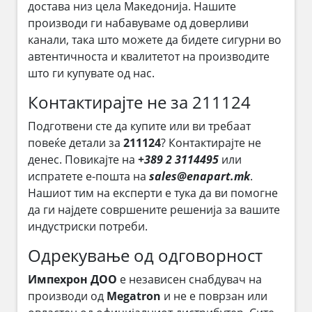
достава низ цела Македонија. Нашите
производи ги набавуваме од доверливи
канали, така што можете да бидете сигурни во
автентичноста и квалитетот на производите
што ги купувате од нас.
Контактирајте не за 211124
Подготвени сте да купите или ви требаат
повеќе детали за
211124
? Контактирајте не
денес. Повикајте на
+389 2 3114495
или
испратете е-пошта на
sales@enapart.mk
.
Нашиот тим на експерти е тука да ви помогне
да ги најдете совршените решенија за вашите
индустриски потреби.
Одрекување од одговорност
Импехрон ДОО
е независен снабдувач на
производи од
Megatron
и не е поврзан или