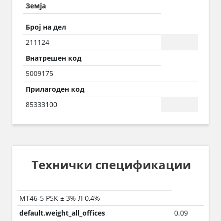
Земја
Број на дел
211124
Внатрешен код
5009175
Прилагоден код
85333100
Технички спецификации
МТ46-5 Р5К ± 3% Л 0,4%
default.weight_all_offices
0.09