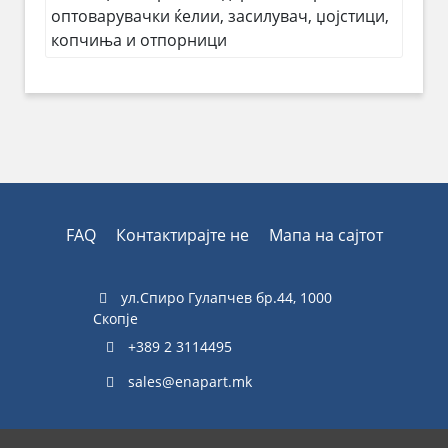
оптоварувачки ќелии, засилувач, џојстици,
копчиња и отпорници
FAQ
Контактирајте не
Мапа на сајтот
ул.Спиро Гулапчев бр.44, 1000
Скопје
+389 2 3114495
sales@enapart.mk