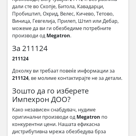
дали сте во Скопје, Битола, Кавадарци,
Пробиштип, Охрид, Велес, Кичево, Тетово,
Виница, Гевгелија, Прилеп, Штип или Дебар,
можеме да ви ги обезбедиме потребните
производи од
Megatron
.
За 211124
211124
Доколку ви требаат повеќе информации за
211124
, ве молиме контактирајте не за детали.
Зошто да го изберете
Импехрон ДОО?
Како независен снабдувач, нудиме
оригинални производи од
Megatron
по
конкурентни цени. Нашата ефикасна
дистрибутивна мрежа обезбедува брза