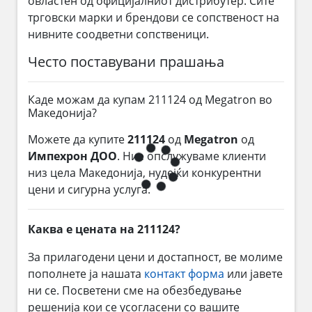
овластен од официјалниот дистрибутер. Сите
трговски марки и брендови се сопственост на
нивните соодветни сопственици.
Често поставувани прашања
Каде можам да купам 211124 од Megatron во
Македонија?
Можете да купите
211124
од
Megatron
од
Импехрон ДОО
. Ние опслужуваме клиенти
низ цела Македонија, нудејќи конкурентни
цени и сигурна услуга.
Каква е цената на 211124?
За прилагодени цени и достапност, ве молиме
пополнете ја нашата
контакт форма
или јавете
ни се. Посветени сме на обезбедување
решенија кои се усогласени со вашите