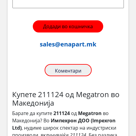
Додади во кошничка
sales@enapart.mk
Коментари
Купете 211124 од Megatron во
Македонија
Барате да купите
211124
од
Megatron
во
Македонија? Во
Импехрон ДОО (Impexron
Ltd)
, нудиме широк спектар на индустриски
производи, вклучувајќи
211124
. Без разлика