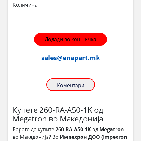
Количина
Додади во кошничка
sales@enapart.mk
Коментари
Купете 260-RA-A50-1K од
Megatron во Македонија
Барате да купите
260-RA-A50-1K
од
Megatron
во Македонија? Во
Импехрон ДОО (Impexron