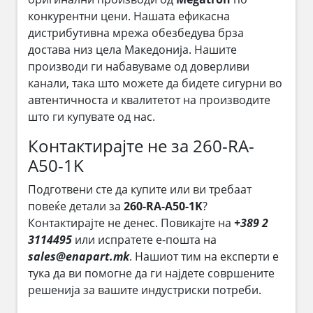
конкурентни цени. Нашата ефикасна
дистрибутивна мрежа обезбедува брза
достава низ цела Македонија. Нашите
производи ги набавуваме од доверливи
канали, така што можете да бидете сигурни во
автентичноста и квалитетот на производите
што ги купувате од нас.
Контактирајте не за 260-RA-
A50-1K
Подготвени сте да купите или ви требаат
повеќе детали за
260-RA-A50-1K
?
Контактирајте не денес. Повикајте на
+389 2
3114495
или испратете е-пошта на
sales@enapart.mk
. Нашиот тим на експерти е
тука да ви помогне да ги најдете совршените
решенија за вашите индустриски потреби.