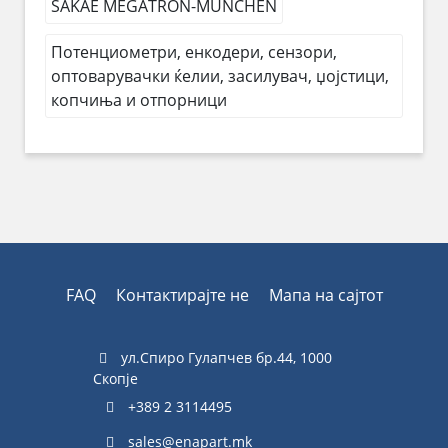
SAKAE MEGATRON-MÜNCHEN
Потенциометри, енкодери, сензори,
оптоварувачки ќелии, засилувач, џојстици,
копчиња и отпорници
FAQ
Контактирајте не
Мапа на сајтот
ул.Спиро Гулапчев бр.44, 1000
Скопје
+389 2 3114495
sales@enapart.mk