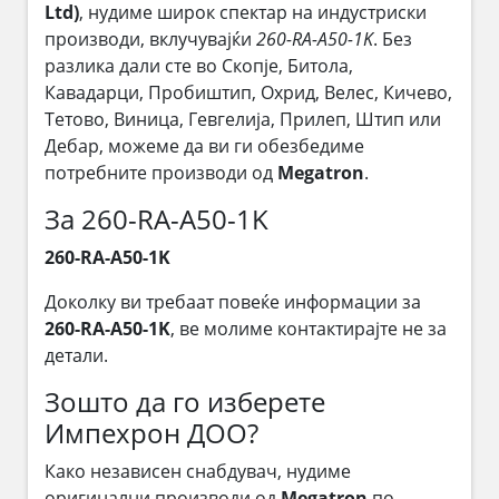
Ltd)
, нудиме широк спектар на индустриски
производи, вклучувајќи
260-RA-A50-1K
. Без
разлика дали сте во Скопје, Битола,
Кавадарци, Пробиштип, Охрид, Велес, Кичево,
Тетово, Виница, Гевгелија, Прилеп, Штип или
Дебар, можеме да ви ги обезбедиме
потребните производи од
Megatron
.
За 260-RA-A50-1K
260-RA-A50-1K
Доколку ви требаат повеќе информации за
260-RA-A50-1K
, ве молиме контактирајте не за
детали.
Зошто да го изберете
Импехрон ДОО?
Како независен снабдувач, нудиме
оригинални производи од
Megatron
по