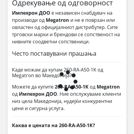
Одрекување од одговорност
Импехрон ДОО
е независен снабдувач на
производи од
Megatron
и не е поврзан или
овластен од официјалниот дистрибутер. Сите
трговски марки и брендови се сопственост на
нивните соодветни сопственици.
Често поставувани прашања
Каде можам да купам 260-RA-A50-1K од
Megatron во Македонија?
Можете да купите
260-RA-A50-1K
од
Megatron
од
Импехрон ДОО
. Ние опслужуваме клиенти
низ цела Македонија, нудејќи конкурентни
цени и сигурна услуга.
Каква е цената на 260-RA-A50-1K?