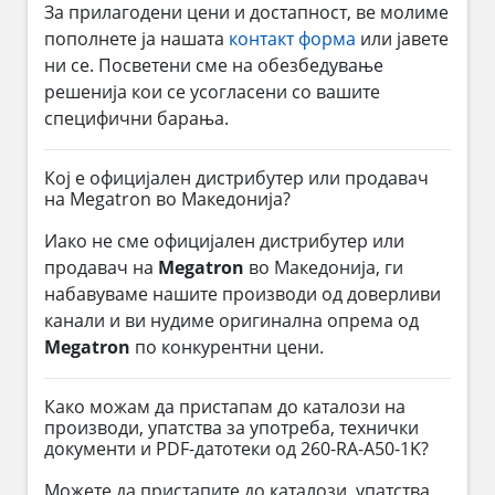
За прилагодени цени и достапност, ве молиме
пополнете ја нашата
контакт форма
или јавете
ни се. Посветени сме на обезбедување
решенија кои се усогласени со вашите
специфични барања.
Кој е официјален дистрибутер или продавач
на Megatron во Македонија?
Иако не сме официјален дистрибутер или
продавач на
Megatron
во Македонија, ги
набавуваме нашите производи од доверливи
канали и ви нудиме оригинална опрема од
Megatron
по конкурентни цени.
Како можам да пристапам до каталози на
производи, упатства за употреба, технички
документи и PDF-датотеки од 260-RA-A50-1K?
Можете да пристапите до каталози, упатства