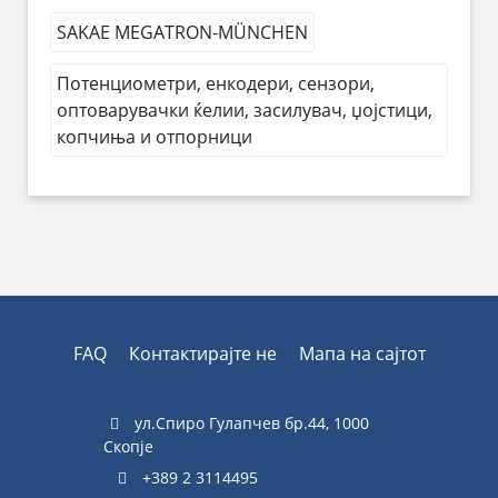
SAKAE MEGATRON-MÜNCHEN
Потенциометри, енкодери, сензори,
оптоварувачки ќелии, засилувач, џојстици,
копчиња и отпорници
FAQ
Контактирајте не
Мапа на сајтот
ул.Спиро Гулапчев бр.44, 1000
Скопје
+389 2 3114495