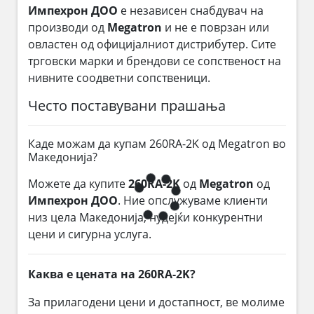
Импехрон ДОО
е независен снабдувач на
производи од
Megatron
и не е поврзан или
овластен од официјалниот дистрибутер. Сите
трговски марки и брендови се сопственост на
нивните соодветни сопственици.
Често поставувани прашања
Каде можам да купам 260RA-2K од Megatron во
Македонија?
Можете да купите
260RA-2K
од
Megatron
од
Импехрон ДОО
. Ние опслужуваме клиенти
низ цела Македонија, нудејќи конкурентни
цени и сигурна услуга.
Каква е цената на 260RA-2K?
За прилагодени цени и достапност, ве молиме