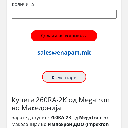
Количина
Додади во кошничка
sales@enapart.mk
Коментари
Купете 260RA-2K од Megatron
во Македонија
Барате да купите
260RA-2K
од
Megatron
во
Македонија? Во
Импехрон ДОО (Impexron