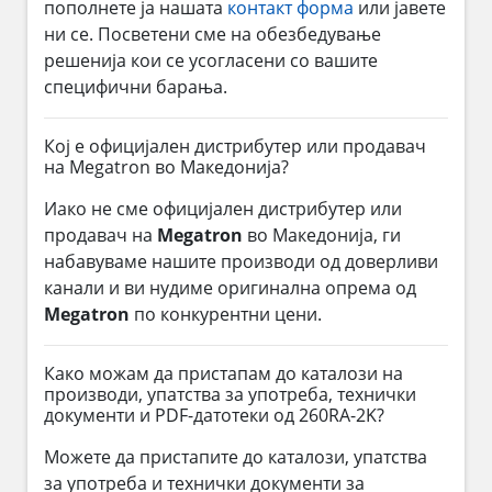
пополнете ја нашата
контакт форма
или јавете
ни се. Посветени сме на обезбедување
решенија кои се усогласени со вашите
специфични барања.
Кој е официјален дистрибутер или продавач
на Megatron во Македонија?
Иако не сме официјален дистрибутер или
продавач на
Megatron
во Македонија, ги
набавуваме нашите производи од доверливи
канали и ви нудиме оригинална опрема од
Megatron
по конкурентни цени.
Како можам да пристапам до каталози на
производи, упатства за употреба, технички
документи и PDF-датотеки од 260RA-2K?
Можете да пристапите до каталози, упатства
за употреба и технички документи за