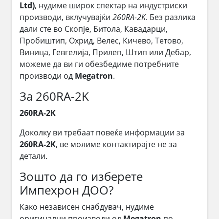
Ltd)
, нудиме широк спектар на индустриски
производи, вклучувајќи
260RA-2K
. Без разлика
дали сте во Скопје, Битола, Кавадарци,
Пробиштип, Охрид, Велес, Кичево, Тетово,
Виница, Гевгелија, Прилеп, Штип или Дебар,
можеме да ви ги обезбедиме потребните
производи од
Megatron
.
За 260RA-2K
260RA-2K
Доколку ви требаат повеќе информации за
260RA-2K
, ве молиме контактирајте не за
детали.
Зошто да го изберете
Импехрон ДОО?
Како независен снабдувач, нудиме
оригинални производи од
Megatron
по