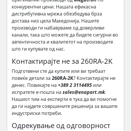
конкурентни цени. Нашата ефикасна
дистрибутивна мрежа обезбедува брза
достава низ цела Македонија. Нашите
производи ги набавуваме од доверливи
канали, така што можете да бидете сигурни во
автентичноста и квалитетот на производите
што ги купувате од нас.
Контактирајте не за 260RA-2K
Подготвени сте да купите или ви требаат
повеќе детали за
260RA-2K
? Контактирајте не
денес. Повикајте на
+389 2 3114495
или
испратете е-пошта на
sales@enapart.mk
.
Нашиот тим на експерти е тука да ви помогне
да ги најдете совршените решенија за вашите
индустриски потреби.
Одрекување од одговорност