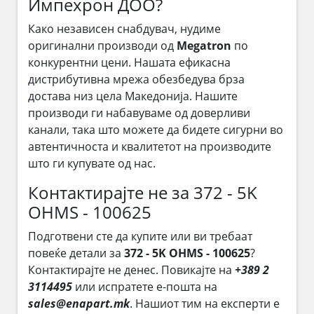
Импехрон ДОО?
Како независен снабдувач, нудиме
оригинални производи од
Megatron
по
конкурентни цени. Нашата ефикасна
дистрибутивна мрежа обезбедува брза
достава низ цела Македонија. Нашите
производи ги набавуваме од доверливи
канали, така што можете да бидете сигурни во
автентичноста и квалитетот на производите
што ги купувате од нас.
Контактирајте не за 372 - 5K
OHMS - 100625
Подготвени сте да купите или ви требаат
повеќе детали за
372 - 5K OHMS - 100625
?
Контактирајте не денес. Повикајте на
+389 2
3114495
или испратете е-пошта на
sales@enapart.mk
. Нашиот тим на експерти е