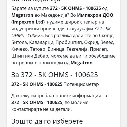
Барате да купите
372 - 5K OHMS - 100625
од
Megatron
во Македонија? Во
Импехрон ДОО
(Impexron Ltd)
, нудиме широк спектар на
индустриски производи, вклучувајќи
372 - 5K
OHMS - 100625
. Без разлика дали сте во Скопје,
Битола, Кавадарци, Пробиштип, Охрид, Велес,
Кичево, Тетово, Виница, Гевгелија, Прилеп,
Штип или Дебар, можеме да ви ги обезбедиме
потребните производи од
Megatron
.
За 372 - 5K OHMS - 100625
372 - 5K OHMS - 100625
Потенциометар
Доколку ви требаат повеќе информации за
372 - 5K OHMS - 100625
, ве молиме
контактирајте не за детали.
Зошто да го изберете