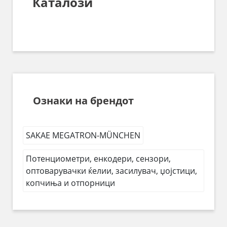
Каталози
Ознаки на брендот
SAKAE MEGATRON-MÜNCHEN
Потенциометри, енкодери, сензори,
оптоварувачки ќелии, засилувач, џојстици,
копчиња и отпорници