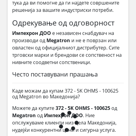
тука да ви помогне да ги најдете совршените
решенија за вашите индустриски потреби.
Одрекување од одговорност
Импехрон ДОО
е независен снабдувач на
производи од
Megatron
и не е поврзан или
овластен од официјалниот дистрибутер. Сите
трговски марки и брендови се сопственост на
нивните соодветни сопственици.
Често поставувани прашања
Каде можам да купам 372 - 5K OHMS - 100625
од Megatron во Македонија?
Можете да купите
372 - 5K OHMS - 100625
од
Megatron
од
Импехрон ДОО
. Ние
опслужуваме клиенти низ цела Македонија,
нудејќи конкурентни цени и сигурна услуга.