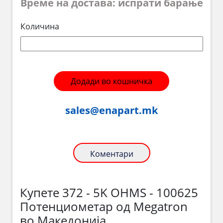
Време на достава: испрати барање
Количина
Додади во кошничка
sales@enapart.mk
Коментари
Купете 372 - 5K OHMS - 100625
Потенциометар од Megatron
во Македонија