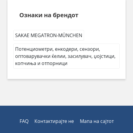
Ознаки на брендот
SAKAE MEGATRON-MÜNCHEN
Потенциометри, енкодери, сензори,
оптоварувачки ќелии, засилувач, џојстици,
копчиња и отпорници
FAQ
Контактирајте не
Мапа на сајтот