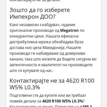
Зошто да го изберете
Импехрон ДОО?
Како независен снабдувач, нудиме
оригинални производи од
Megatron
по
конкурентни цени. Нашата ефикасна
дистрибутивна мрежа обезбедува брза
достава низ цела Македонија. Нашите
производи ги набавуваме од доверливи
канали, така што можете да бидете сигурни во
автентичноста и квалитетот на производите
што ги купувате од нас.
Контактирајте не за 4620 R100
W5% L0.3%
Подготвени сте да купите или ви требаат
повеќе детали за
4620 R100 W5% L0.3%
?
Контактирајте не денес. Повикајте на
+389 2