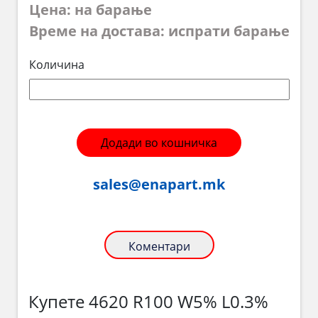
Цена: на барање
Време на достава: испрати барање
Количина
Додади во кошничка
sales@enapart.mk
Коментари
Купете 4620 R100 W5% L0.3%