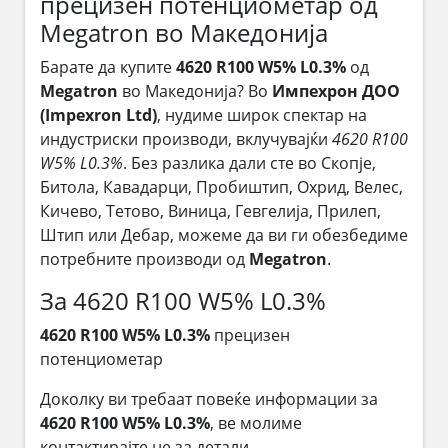
прецизен потенциометар од
Megatron во Македонија
Барате да купите
4620 R100 W5% L0.3%
од
Megatron
во Македонија? Во
Импехрон ДОО
(Impexron Ltd)
, нудиме широк спектар на
индустриски производи, вклучувајќи
4620 R100
W5% L0.3%
. Без разлика дали сте во Скопје,
Битола, Кавадарци, Пробиштип, Охрид, Велес,
Кичево, Тетово, Виница, Гевгелија, Прилеп,
Штип или Дебар, можеме да ви ги обезбедиме
потребните производи од
Megatron
.
За 4620 R100 W5% L0.3%
4620 R100 W5% L0.3%
прецизен
потенциометар
Доколку ви требаат повеќе информации за
4620 R100 W5% L0.3%
, ве молиме
контактирајте не за детали.