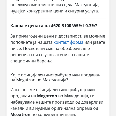
опслужуваме клиенти низ цела Македонија,
нудејќи конкурентни цени и сигурна услуга.
Каква е цената на 4620 R100 W5% L0.3%?
За прилагодени цени и достапност, ве молиме
пополнете ја нашата
контакт форма
или јавете
ни се. Посветени сме на обезбедување
решенија кои се усогласени со вашите
специфични барања.
Кој е официјален дистрибутер или продавач
на Megatron во Македонија?
Иако не сме официјален дистрибутер или
продавач на
Megatron
во Македонија, ги
набавуваме нашите производи од доверливи
канали и ви нудиме оригинална опрема од
Megatron
по конкурентни цени.