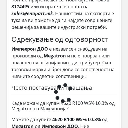
3114495
или испратете е-пошта на
sales@enapart.mk
. Нашиот тим на експерти е
тука да ви помогне да ги најдете совршените
решенија за вашите индустриски потреби.
Одрекување од одговорност
Импехрон ДОО
е независен снабдувач на
производи од
Megatron
и не е поврзан или
овластен од официјалниот дистрибутер. Сите
трговски марки и брендови се сопственост на
нивните соодветни сопственици.
Често поставувани прашања
Каде можам да купам 4620 R100 W5% L0.3% од
Megatron во Македонија?
Можете да купите
4620 R100 W5% L0.3%
од
Megatron
од
Импехрон ДОО
. Ние