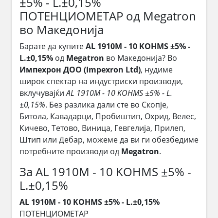
±5% - L.±0,15%
ПОТЕНЦИОМЕТАР од Megatron
во Македонија
Барате да купите
AL 1910M - 10 KOHMS ±5% -
L.±0,15%
од
Megatron
во Македонија? Во
Импехрон ДОО (Impexron Ltd)
, нудиме
широк спектар на индустриски производи,
вклучувајќи
AL 1910M - 10 KOHMS ±5% - L.
±0,15%
. Без разлика дали сте во Скопје,
Битола, Кавадарци, Пробиштип, Охрид, Велес,
Кичево, Тетово, Виница, Гевгелија, Прилеп,
Штип или Дебар, можеме да ви ги обезбедиме
потребните производи од
Megatron
.
За AL 1910M - 10 KOHMS ±5% -
L.±0,15%
AL 1910M - 10 KOHMS ±5% - L.±0,15%
ПОТЕНЦИОМЕТАР