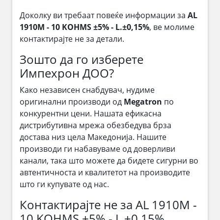
Доколку ви требаат повеќе информации за
AL
1910M - 10 KOHMS ±5% - L.±0,15%
, ве молиме
контактирајте не за детали.
Зошто да го изберете
Импехрон ДОО?
Како независен снабдувач, нудиме
оригинални производи од
Megatron
по
конкурентни цени. Нашата ефикасна
дистрибутивна мрежа обезбедува брза
достава низ цела Македонија. Нашите
производи ги набавуваме од доверливи
канали, така што можете да бидете сигурни во
автентичноста и квалитетот на производите
што ги купувате од нас.
Контактирајте не за AL 1910M -
10 KOHMS ±5% - L.±0,15%