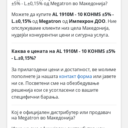
±5% - L.±0,15% од Megatron во Македонија?
Можете да купите
AL 1910M - 10 KOHMS ±5% -
L.±0,15%
од
Megatron
од
Импехрон ДОО
. Ние
опслужуваме клиенти низ цела Македонија,
нудејќи конкурентни цени и сигурна услуга.
Каква е цената на AL 1910M - 10 KOHMS ±5%
- L.±0,15%?
За прилагодени цени и достапност, ве молиме
пополнете ја нашата
контакт форма
или јавете
ни се. Посветени сме на обезбедување
решенија кои се усогласени со вашите
специфични барања.
Кој е официјален дистрибутер или продавач
на Megatron во Македонија?