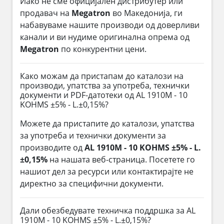
Иако не сме официјален дистрибутер или
продавач на
Megatron
во Македонија, ги
набавуваме нашите производи од доверливи
канали и ви нудиме оригинална опрема од
Megatron
по конкурентни цени.
Како можам да пристапам до каталози на
производи, упатства за употреба, технички
документи и PDF-датотеки од AL 1910M - 10
KOHMS ±5% - L.±0,15%?
Можете да пристапите до каталози, упатства
за употреба и технички документи за
производите од
AL 1910M - 10 KOHMS ±5% - L.
±0,15%
на нашата веб-страница. Посетете го
нашиот дел за ресурси или контактирајте не
директно за специфични документи.
Дали обезбедувате техничка поддршка за AL
1910M - 10 KOHMS ±5% - L.±0,15%?