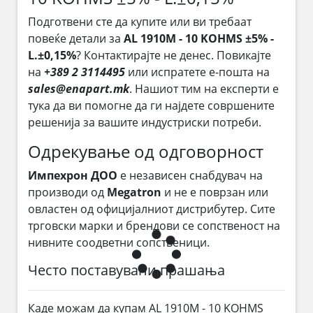
Подготвени сте да купите или ви требаат
повеќе детали за
AL 1910M - 10 KOHMS ±5% -
L.±0,15%
? Контактирајте не денес. Повикајте
на
+389 2 3114495
или испратете е-пошта на
sales@enapart.mk
. Нашиот тим на експерти е
тука да ви помогне да ги најдете совршените
решенија за вашите индустриски потреби.
Одрекување од одговорност
Импехрон ДОО
е независен снабдувач на
производи од
Megatron
и не е поврзан или
овластен од официјалниот дистрибутер. Сите
трговски марки и брендови се сопственост на
нивните соодветни сопственици.
Често поставувани прашања
Каде можам да купам AL 1910M - 10 KOHMS