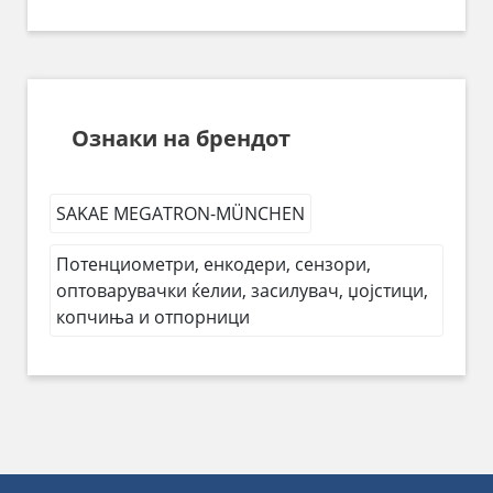
Ознаки на брендот
SAKAE MEGATRON-MÜNCHEN
Потенциометри, енкодери, сензори,
оптоварувачки ќелии, засилувач, џојстици,
копчиња и отпорници