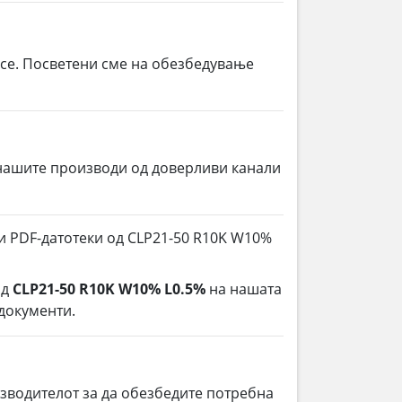
 се. Посветени сме на обезбедување
нашите производи од доверливи канали
 и PDF-датотеки од CLP21-50 R10K W10%
од
CLP21-50 R10K W10% L0.5%
на нашата
 документи.
зводителот за да обезбедите потребна