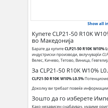
Show all 
Купете CLP21-50 R10K W10
во Македонија
Барате да купите
CLP21-50 R10K W10% L
индустриски производи, вклучувајќи
CL
Велес, Кичево, Тетово, Виница, Гевгел
За CLP21-50 R10K W10% L0
CLP21-50 R10K W10% L0.5%
Потенциомет
Доколку ви требаат повеќе информации
Зошто да го изберете Им
Како независен снабдувач, нудиме ори