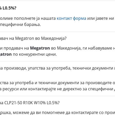
% L0.5%?
молиме пополнете ја нашата
контакт форма
или јавете ни
 специфични барања.
авач на Megatron во Македонија?
ли продавач на
Megatron
во Македонија, ги набавуваме 
atron
по конкурентни цени.
а производи, упатства за употреба, технички документи
тства за употреба и технички документи за производите 
а ресурси или контактирајте не директно за специфични
за CLP21-50 R10K W10% L0.5%?
дршка, можеме да ви помогнеме да контактирате со прои