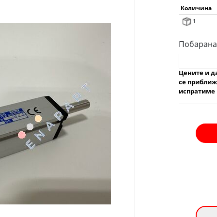
Количина
1
Побарана
Цените и д
се приближ
испратиме 