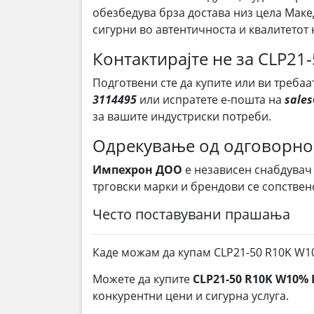
обезбедува брза достава низ цела Маке
сигурни во автентичноста и квалитетот 
Контактирајте не за CLP21
Подготвени сте да купите или ви требаа
3114495
или испратете е-пошта на
sale
за вашите индустриски потреби.
Одрекување од одговорно
Импехрон ДОО
е независен снабдувач
трговски марки и брендови се сопствен
Често поставувани прашања
Каде можам да купам CLP21-50 R10K W1
Можете да купите
CLP21-50 R10K W10% 
конкурентни цени и сигурна услуга.