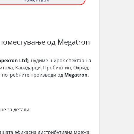
 поместување од Megatron
pexron Ltd)
, нудиме широк спектар на
 Битола, Кавадарци, Пробиштип, Охрид,
ме потребните производи од
Megatron
.
не за детали.
ашата ефикасна дистрибутивна мрежа