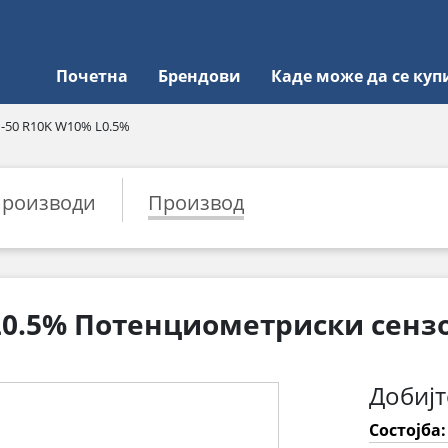
Почетна
Брендови
Каде може да се куп
-50 R10K W10% L0.5%
роизводи
Производ
L0.5% Потенциометриски сенз
Добијт
Состојба