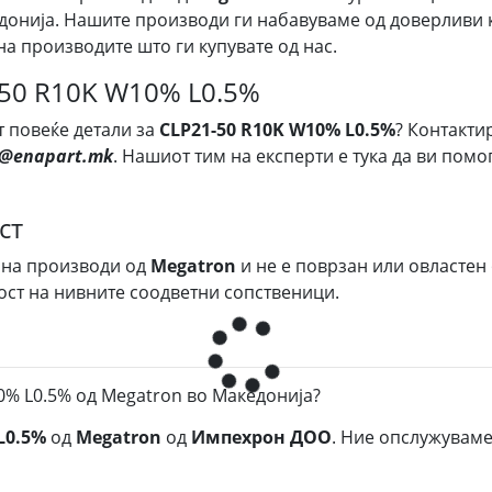
донија. Нашите производи ги набавуваме од доверливи к
на производите што ги купувате од нас.
-50 R10K W10% L0.5%
т повеќе детали за
CLP21-50 R10K W10% L0.5%
? Контакти
s@enapart.mk
. Нашиот тим на експерти е тука да ви пом
ст
 на производи од
Megatron
и не е поврзан или овластен
ост на нивните соодветни сопственици.
0% L0.5% од Megatron во Македонија?
L0.5%
од
Megatron
од
Импехрон ДОО
. Ние опслужуваме