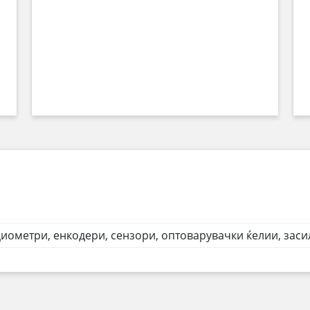
иометри, енкодери, сензори, оптоварувачки ќелии, заси