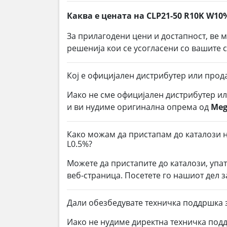
Каква е цената на CLP21-50 R10K W10
За прилагодени цени и достапност, ве 
решенија кои се усогласени со вашите
Кој е официјален дистрибутер или прод
Иако не сме официјален дистрибутер и
и ви нудиме оригинална опрема од
Meg
Како можам да пристапам до каталози н
L0.5%?
Можете да пристапите до каталози, упа
веб-страница. Посетете го нашиот дел з
Дали обезбедувате техничка поддршка 
Иако не нудиме директна техничка под