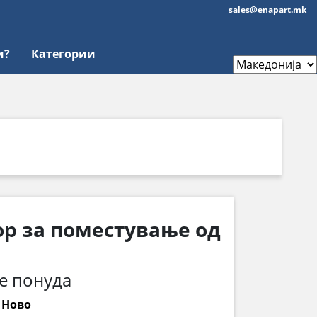
sales@enapart.mk
и?
Категории
ор за поместување од
е понуда
: Ново