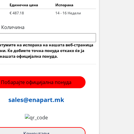
Единечна цена
Испорака
€ 487.18
14 - 16 Недели
 Количина
атумите на испорака на нашата веб-страница
ни. Ќе добиете точна понуда откако ќе ја
нашата официјална понуда.
Побарајте официјална понуда
sales@enapart.mk
Коментари