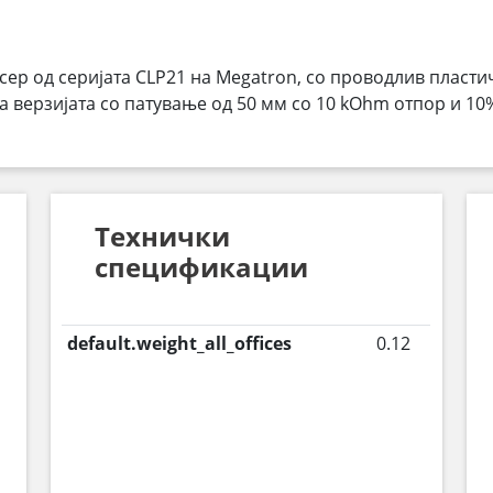
р од серијата CLP21 на Megatron, со проводлив пласти
а верзијата со патување од 50 мм со 10 kOhm отпор и 10
Технички
спецификации
default.weight_all_offices
0.12