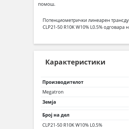
помош.
Потенциометрички линеарен трансдусе
CLP21-50 R10K W10% L0.5% одговара н
Карактеристики
Производителот
Megatron
Земја
Број на дел
CLP21-50 R10K W10% L0.5%