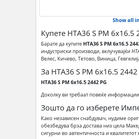
Show all 
Купете HTA36 S PM 6x16.5 
Барате да купите
HTA36 S PM 6x16.5 244
индустриски производи, вклучувајќи
HTA
Велес, Кичево, Тетово, Виница, Гевгел
За HTA36 S PM 6x16.5 2442
HTA36 S PM 6x16.5 2442 PG
Доколку ви требаат повеќе информации
Зошто да го изберете Им
Како независен снабдувач, нудиме ори
обезбедува брза достава низ цела Маке
сигурни во автентичноста и квалитетот 