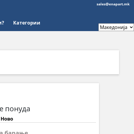
sales@enapart.mk
и?
Категории
е понуда
: Ново
на барање