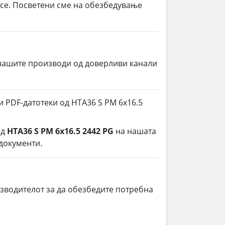
 се. Посветени сме на обезбедување
нашите производи од доверливи канали
и PDF-датотеки од HTA36 S PM 6x16.5
од
HTA36 S PM 6x16.5 2442 PG
на нашата
 документи.
зводителот за да обезбедите потребна