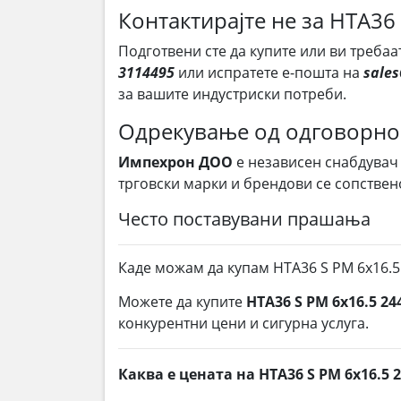
Контактирајте не за HTA36
Подготвени сте да купите или ви требаа
3114495
или испратете е-пошта на
sale
за вашите индустриски потреби.
Одрекување од одговорно
Импехрон ДОО
е независен снабдувач
трговски марки и брендови се сопствен
Често поставувани прашања
Каде можам да купам HTA36 S PM 6x16.5
Можете да купите
HTA36 S PM 6x16.5 24
конкурентни цени и сигурна услуга.
Каква е цената на HTA36 S PM 6x16.5 