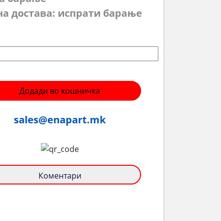
на достава: испрати барање
Додади во кошничка
sales@enapart.mk
Коментари