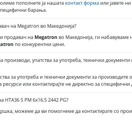
молиме пополнете ја нашата
контакт форма
или јавете ни
 специфични барања.
авач на Megatron во Македонија?
ли продавач на
Megatron
во Македонија, ги набавуваме 
atron
по конкурентни цени.
а производи, упатства за употреба, технички документи 
тства за употреба и технички документи за производите 
а ресурси или контактирајте не директно за специфични
а HTA36 S PM 6x16.5 2442 PG?
дршка, можеме да ви помогнеме да контактирате со прои