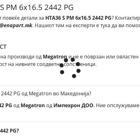
 S PM 6x16.5 2442 PG
т повеќе детали за
HTA36 S PM 6x16.5 2442 PG
? Контактир
s@enapart.mk
. Нашиот тим на експерти е тука да ви пом
ст
 на производи од
Megatron
и не е поврзан или овластен
ост на нивните соодветни сопственици.
 2442 PG од Megatron во Македонија?
42 PG
од
Megatron
од
Импехрон ДОО
. Ние опслужуваме
2442 PG?