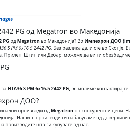
images
2442 PG од Megatron во Македонија
2 PG
од
Megatron
во Македонија? Во
Импехрон ДОО (Imp
36 S PM 6x16.5 2442 PG
. Без разлика дали сте во Скопје,
ија, Прилеп, Штип или Дебар, можеме да ви ги обезбеди
 PG
 за
HTA36 S PM 6x16.5 2442 PG
, ве молиме контактирајте 
пехрон ДОО?
гинални производи од
Megatron
по конкурентни цени. Н
донија. Нашите производи ги набавуваме од доверливи к
на производите што ги купувате од нас.