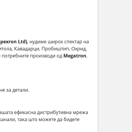
exron Ltd)
, нудиме широк спектар на
 Битола, Кавадарци, Пробиштип, Охрид,
ме потребните производи од
Megatron
.
не за детали.
ашата ефикасна дистрибутивна мрежа
анали, така што можете да бидете