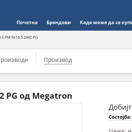
Почетна
Брендови
Каде може да се куп
 S PM 6x16.5 2442 PG
роизводи
Производ
42 PG од Megatron
Добијт
Состојба
Цена: 