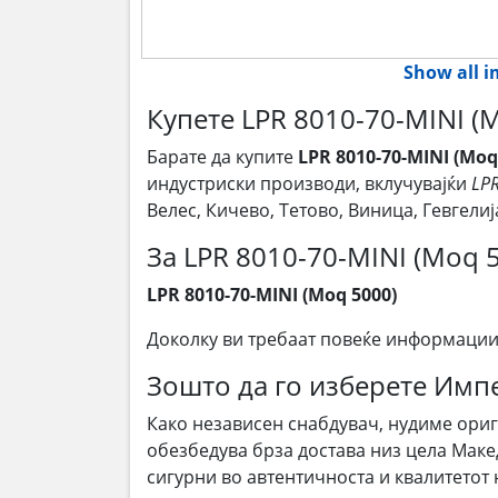
Show all 
Купете LPR 8010-70-MINI (
Барате да купите
LPR 8010-70-MINI (Moq
индустриски производи, вклучувајќи
LPR
Велес, Кичево, Тетово, Виница, Гевгел
За LPR 8010-70-MINI (Moq 
LPR 8010-70-MINI (Moq 5000)
Доколку ви требаат повеќе информации
Зошто да го изберете Им
Како независен снабдувач, нудиме ори
обезбедува брза достава низ цела Маке
сигурни во автентичноста и квалитетот 