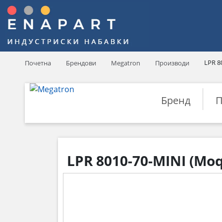
LPR 8
Почетна
Брендови
Megatron
Производи
Бренд
П
LPR 8010-70-MINI (Mo