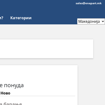
sales@enapart.mk
и?
Категории
е понуда
: Ново
на барање