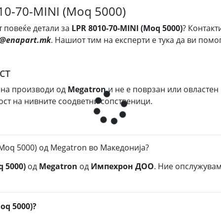
10-70-MINI (Moq 5000)
т повеќе детали за
LPR 8010-70-MINI (Moq 5000)
? Контакт
s@enapart.mk
. Нашиот тим на експерти е тука да ви пом
ст
 на производи од
Megatron
и не е поврзан или овластен
ост на нивните соодветни сопственици.
(Moq 5000) од Megatron во Македонија?
q 5000)
од
Megatron
од
Импехрон ДОО
. Ние опслужувам
oq 5000)?