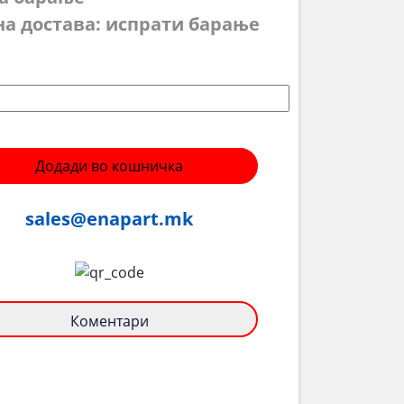
на достава: испрати барање
Додади во кошничка
sales@enapart.mk
Коментари