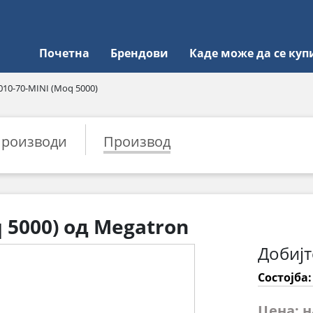
Почетна
Брендови
Каде може да се куп
010-70-MINI (Moq 5000)
роизводи
Производ
q 5000) од Megatron
Добијт
Состојба
Цена: 