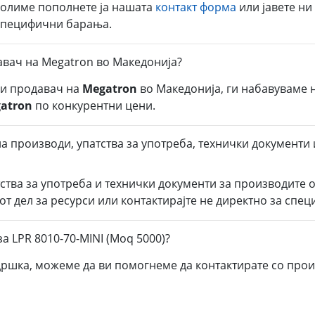
молиме пополнете ја нашата
контакт форма
или јавете ни
 специфични барања.
авач на Megatron во Македонија?
ли продавач на
Megatron
во Македонија, ги набавуваме 
atron
по конкурентни цени.
 производи, упатства за употреба, технички документи и
тства за употреба и технички документи за производите 
от дел за ресурси или контактирајте не директно за спе
а LPR 8010-70-MINI (Moq 5000)?
дршка, можеме да ви помогнеме да контактирате со прои