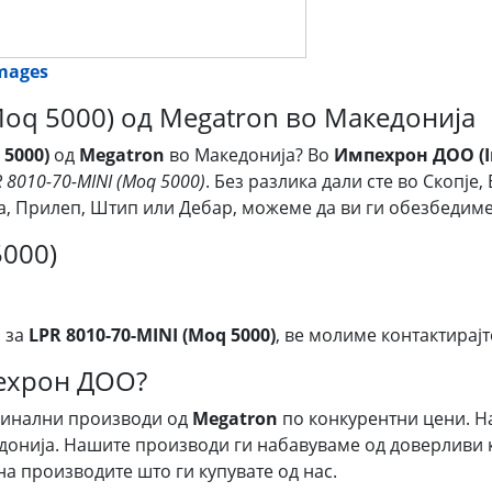
images
Moq 5000) од Megatron во Македонија
 5000)
од
Megatron
во Македонија? Во
Импехрон ДОО (I
 8010-70-MINI (Moq 5000)
. Без разлика дали сте во Скопје
ија, Прилеп, Штип или Дебар, можеме да ви ги обезбеди
5000)
 за
LPR 8010-70-MINI (Moq 5000)
, ве молиме контактирајт
пехрон ДОО?
гинални производи од
Megatron
по конкурентни цени. Н
донија. Нашите производи ги набавуваме од доверливи к
на производите што ги купувате од нас.