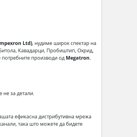
mpexron Ltd)
, нудиме широк спектар на
, Битола, Кавадарци, Пробиштип, Охрид,
ме потребните производи од
Megatron
.
е не за детали.
ашата ефикасна дистрибутивна мрежа
анали, така што можете да бидете