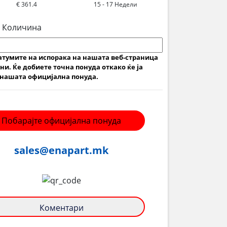
€ 361.4
15 - 17 Недели
 Количина
атумите на испорака на нашата веб-страница
ни. Ќе добиете точна понуда откако ќе ја
нашата официјална понуда.
Побарајте официјална понуда
sales@enapart.mk
Коментари