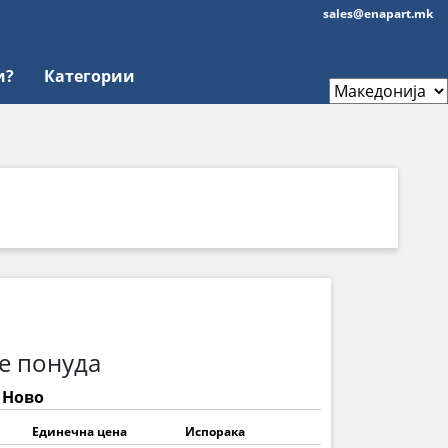
sales@enapart.mk
и?
Категории
е понуда
: Ново
Единечна цена
Испорака