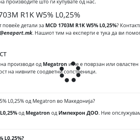
на производите што ги купувате од нас.
1703M R1K W5% L0,25%
т повеќе детали за
MCD 1703M R1K W5% L0,25%
? Контакт
s@enapart.mk
. Нашиот тим на експерти е тука да ви пом
ст
 на производи од
Megatron
и не е поврзан или овластен
ост на нивните соодветни сопственици.
% L0,25% од Megatron во Македонија?
L0,25%
од
Megatron
од
Импехрон ДОО
. Ние опслужува
% L0,25%?