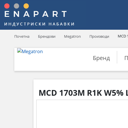
MCD 
Почетна
Брендови
Megatron
Производи
Бренд
П
MCD 1703M R1K W5% L