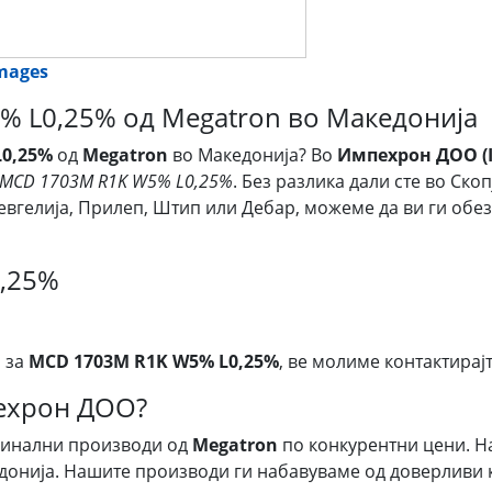
images
% L0,25% од Megatron во Македонија
L0,25%
од
Megatron
во Македонија? Во
Импехрон ДОО (I
MCD 1703M R1K W5% L0,25%
. Без разлика дали сте во Ско
 Гевгелија, Прилеп, Штип или Дебар, можеме да ви ги об
,25%
 за
MCD 1703M R1K W5% L0,25%
, ве молиме контактирајт
пехрон ДОО?
гинални производи од
Megatron
по конкурентни цени. Н
донија. Нашите производи ги набавуваме од доверливи к