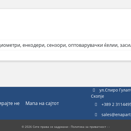
иометри, енкодери, сензори, оптоварувачки ќелии, заси
ул.Спиро Гулап
Скопје
ирајте не
Мапа на сајтот
+389 2 311449
sales@enapart
© 2026 Сите права се задржани -
Политика за приватност
- -