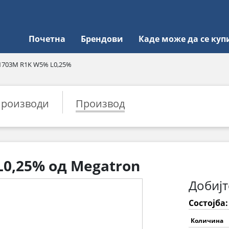
Почетна
Брендови
Каде може да се куп
1703M R1K W5% L0,25%
роизводи
Производ
0,25% од Megatron
Добијт
Состојба
Количина