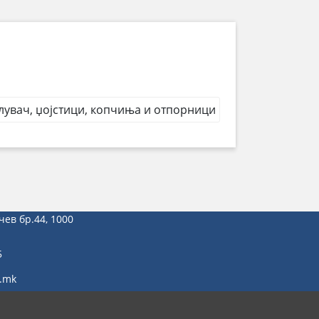
лувач, џојстици, копчиња и отпорници
чев бр.44, 1000
5
.mk