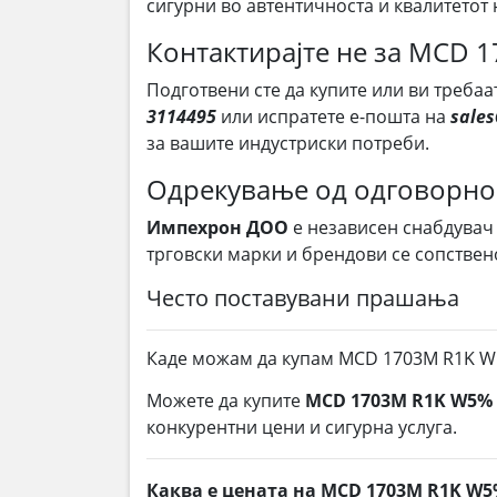
сигурни во автентичноста и квалитетот 
Контактирајте не за MCD 
Подготвени сте да купите или ви требаа
3114495
или испратете е-пошта на
sale
за вашите индустриски потреби.
Одрекување од одговорно
Импехрон ДОО
е независен снабдувач
трговски марки и брендови се сопствен
Често поставувани прашања
Каде можам да купам MCD 1703M R1K W5
Можете да купите
MCD 1703M R1K W5% 
конкурентни цени и сигурна услуга.
Каква е цената на MCD 1703M R1K W5