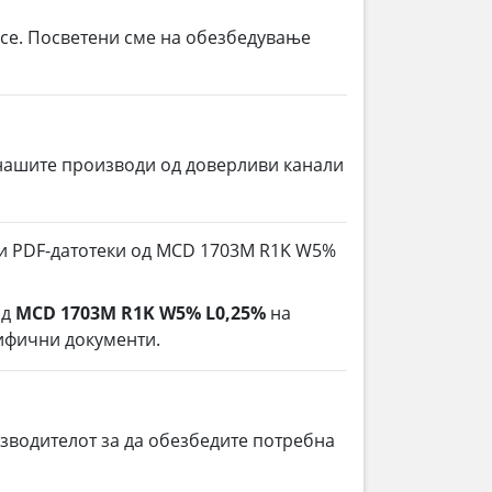
 се. Посветени сме на обезбедување
нашите производи од доверливи канали
и и PDF-датотеки од MCD 1703M R1K W5%
од
MCD 1703M R1K W5% L0,25%
на
цифични документи.
зводителот за да обезбедите потребна