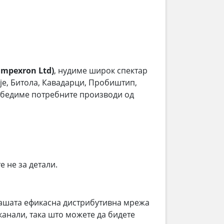
mpexron Ltd)
, нудиме широк спектар
пје, Битола, Кавадарци, Пробиштип,
езбедиме потребните производи од
е не за детали.
ашата ефикасна дистрибутивна мрежа
анали, така што можете да бидете