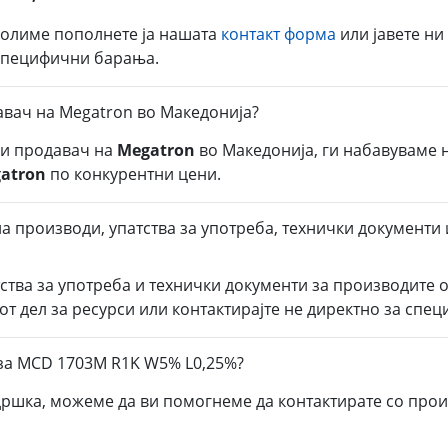
молиме пополнете ја нашата
контакт форма
или јавете ни
 специфични барања.
авач на Megatron во Македонија?
ли продавач на
Megatron
во Македонија, ги набавуваме 
atron
по конкурентни цени.
а производи, упатства за употреба, технички документ
тства за употреба и технички документи за производите 
от дел за ресурси или контактирајте не директно за спе
за MCD 1703M R1K W5% L0,25%?
дршка, можеме да ви помогнеме да контактирате со прои