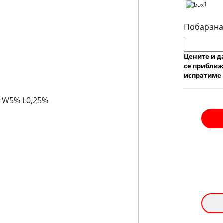
1
Побарана
Цените и д
се приближ
испратиме 