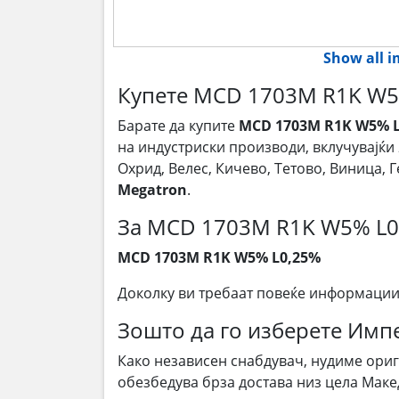
Show all 
Купете MCD 1703M R1K W5
Барате да купите
MCD 1703M R1K W5% 
на индустриски производи, вклучувајќи
Охрид, Велес, Кичево, Тетово, Виница,
Megatron
.
За MCD 1703M R1K W5% L0
MCD 1703M R1K W5% L0,25%
Доколку ви требаат повеќе информации
Зошто да го изберете Им
Како независен снабдувач, нудиме ори
обезбедува брза достава низ цела Маке