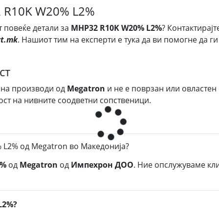
2 R10K W20% L2%
т повеќе детали за
MHP32 R10K W20% L2%
? Контактирајт
t.mk
. Нашиот тим на експерти е тука да ви помогне да г
ст
 на производи од
Megatron
и не е поврзан или овластен
ост на нивните соодветни сопственици.
 L2% од Megatron во Македонија?
2%
од
Megatron
од
Импехрон ДОО
. Ние опслужуваме кли
L2%?