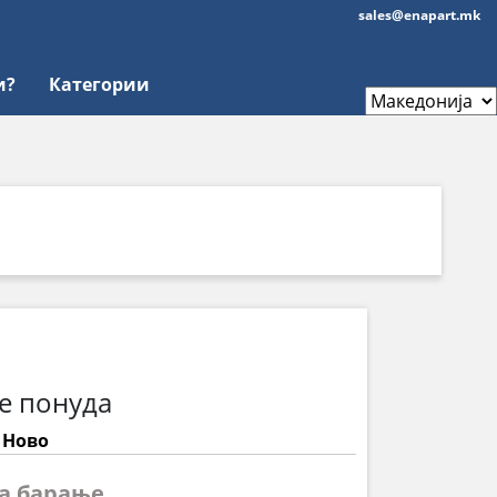
sales@enapart.mk
и?
Категории
е понуда
: Ново
на барање