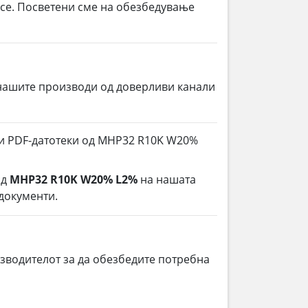
 се. Посветени сме на обезбедување
нашите производи од доверливи канали
 и PDF-датотеки од MHP32 R10K W20%
од
MHP32 R10K W20% L2%
на нашата
 документи.
зводителот за да обезбедите потребна