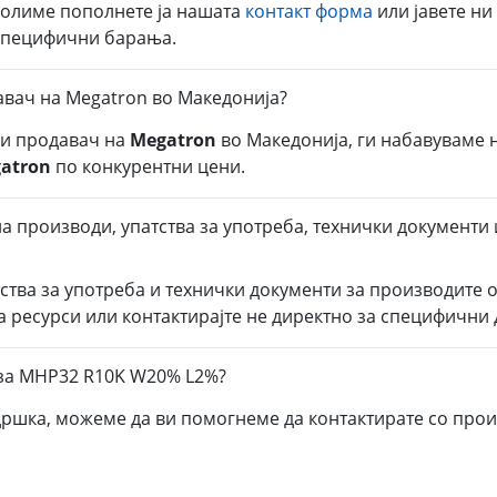
молиме пополнете ја нашата
контакт форма
или јавете ни
 специфични барања.
авач на Megatron во Македонија?
ли продавач на
Megatron
во Македонија, ги набавуваме 
atron
по конкурентни цени.
а производи, упатства за употреба, технички документи
тства за употреба и технички документи за производите 
а ресурси или контактирајте не директно за специфични
 за MHP32 R10K W20% L2%?
дршка, можеме да ви помогнеме да контактирате со прои