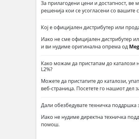
За прилагодени цени и достапност, ве 
решенија кои се усогласени со вашите
Кој е официјален дистрибутер или прод
Иако не сме официјален дистрибутер и
и ви нудиме оригинална опрема од
Meg
Како можам да пристапам до каталози н
L2%?
Можете да пристапите до каталози, упа
веб-страница. Посетете го нашиот дел з
Дали обезбедувате техничка поддршка
Иако не нудиме директна техничка под
помош.