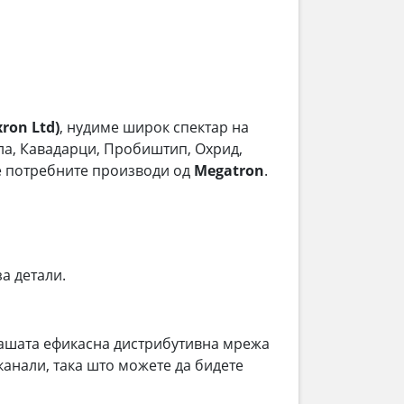
ron Ltd)
, нудиме широк спектар на
тола, Кавадарци, Пробиштип, Охрид,
ме потребните производи од
Megatron
.
за детали.
ашата ефикасна дистрибутивна мрежа
анали, така што можете да бидете