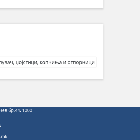
лувач, џојстици, копчиња и отпорници
чев бр.44, 1000
5
.mk