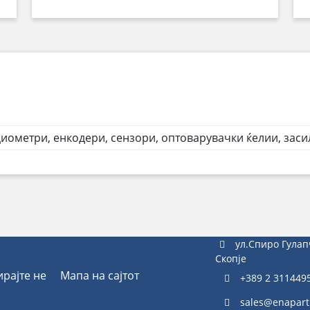
иометри, енкодери, сензори, оптоварувачки ќелии, заси
ул.Спиро Гулап
Скопје
ирајте не
Мапа на сајтот
+389 2 311449
sales@enapart