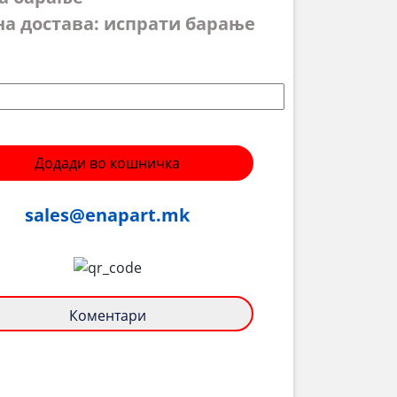
на достава: испрати барање
Додади во кошничка
sales@enapart.mk
Коментари