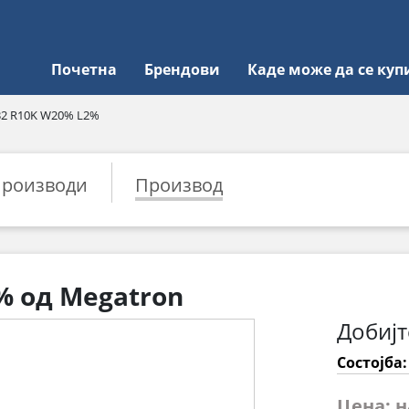
Почетна
Брендови
Каде може да се куп
2 R10K W20% L2%
роизводи
Производ
% од Megatron
Добијт
Состојба
Цена: 