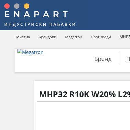
MHP3
Почетна
Брендови
Megatron
Производи
Бренд
П
MHP32 R10K W20% L2