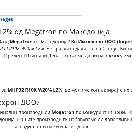
images
L2% од Megatron во Македонија
%
од
Megatron
во Македонија? Во
Импехрон ДОО (Impex
P32 R10K W20% L2%
. Без разлика дали сте во Скопје, Би
ија, Прилеп, Штип или Дебар, можеме да ви ги обезбеди
 за
MHP32 R10K W20% L2%
, ве молиме контактирајте не 
пехрон ДОО?
гинални производи од
Megatron
по конкурентни цени. Н
донија. Нашите производи ги набавуваме од доверливи к
на производите што ги купувате од нас.