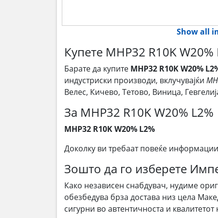
Show all 
Купете MHP32 R10K W20% 
Барате да купите
MHP32 R10K W20% L2
индустриски производи, вклучувајќи
MH
Велес, Кичево, Тетово, Виница, Гевгел
За MHP32 R10K W20% L2%
MHP32 R10K W20% L2%
Доколку ви требаат повеќе информации
Зошто да го изберете Им
Како независен снабдувач, нудиме ори
обезбедува брза достава низ цела Маке
сигурни во автентичноста и квалитетот 