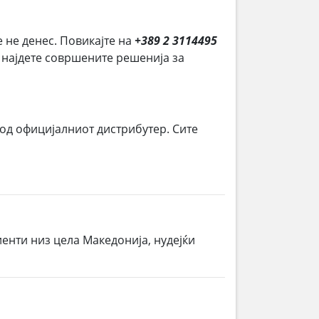
е не денес. Повикајте на
+389 2 3114495
и најдете совршените решенија за
 од официјалниот дистрибутер. Сите
енти низ цела Македонија, нудејќи