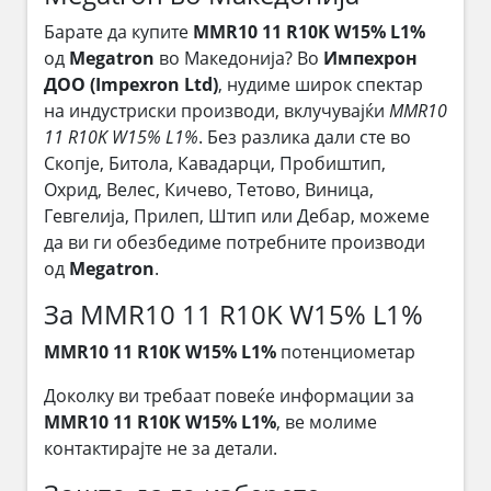
Барате да купите
MMR10 11 R10K W15% L1%
од
Megatron
во Македонија? Во
Импехрон
ДОО (Impexron Ltd)
, нудиме широк спектар
на индустриски производи, вклучувајќи
MMR10
11 R10K W15% L1%
. Без разлика дали сте во
Скопје, Битола, Кавадарци, Пробиштип,
Охрид, Велес, Кичево, Тетово, Виница,
Гевгелија, Прилеп, Штип или Дебар, можеме
да ви ги обезбедиме потребните производи
од
Megatron
.
За MMR10 11 R10K W15% L1%
MMR10 11 R10K W15% L1%
потенциометар
Доколку ви требаат повеќе информации за
MMR10 11 R10K W15% L1%
, ве молиме
контактирајте не за детали.