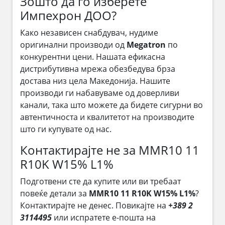
Зошто да го изберете
Импехрон ДОО?
Како независен снабдувач, нудиме
оригинални производи од
Megatron
по
конкурентни цени. Нашата ефикасна
дистрибутивна мрежа обезбедува брза
достава низ цела Македонија. Нашите
производи ги набавуваме од доверливи
канали, така што можете да бидете сигурни во
автентичноста и квалитетот на производите
што ги купувате од нас.
Контактирајте не за MMR10 11
R10K W15% L1%
Подготвени сте да купите или ви требаат
повеќе детали за
MMR10 11 R10K W15% L1%
?
Контактирајте не денес. Повикајте на
+389 2
3114495
или испратете е-пошта на