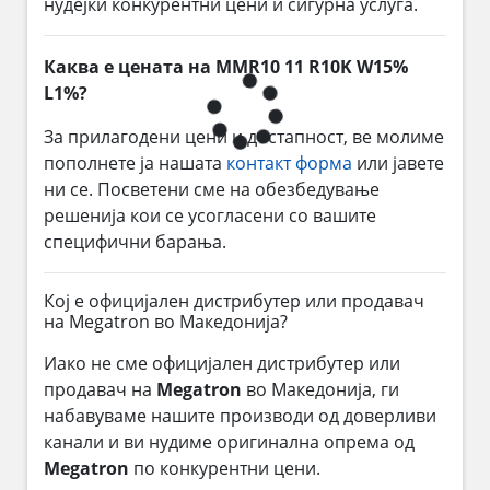
нудејќи конкурентни цени и сигурна услуга.
Каква е цената на MMR10 11 R10K W15%
L1%?
За прилагодени цени и достапност, ве молиме
пополнете ја нашата
контакт форма
или јавете
ни се. Посветени сме на обезбедување
решенија кои се усогласени со вашите
специфични барања.
Кој е официјален дистрибутер или продавач
на Megatron во Македонија?
Иако не сме официјален дистрибутер или
продавач на
Megatron
во Македонија, ги
набавуваме нашите производи од доверливи
канали и ви нудиме оригинална опрема од
Megatron
по конкурентни цени.