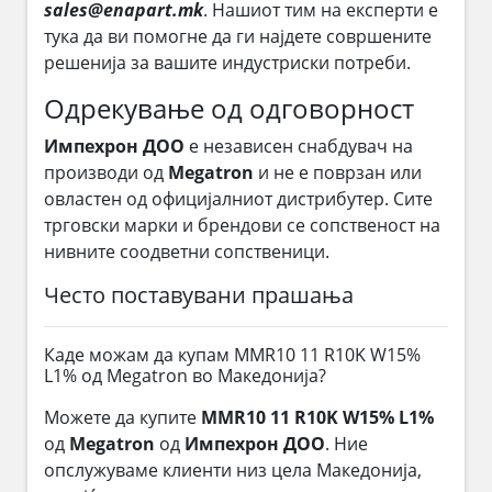
sales@enapart.mk
. Нашиот тим на експерти е
тука да ви помогне да ги најдете совршените
решенија за вашите индустриски потреби.
Одрекување од одговорност
Импехрон ДОО
е независен снабдувач на
производи од
Megatron
и не е поврзан или
овластен од официјалниот дистрибутер. Сите
трговски марки и брендови се сопственост на
нивните соодветни сопственици.
Често поставувани прашања
Каде можам да купам MMR10 11 R10K W15%
L1% од Megatron во Македонија?
Можете да купите
MMR10 11 R10K W15% L1%
од
Megatron
од
Импехрон ДОО
. Ние
опслужуваме клиенти низ цела Македонија,