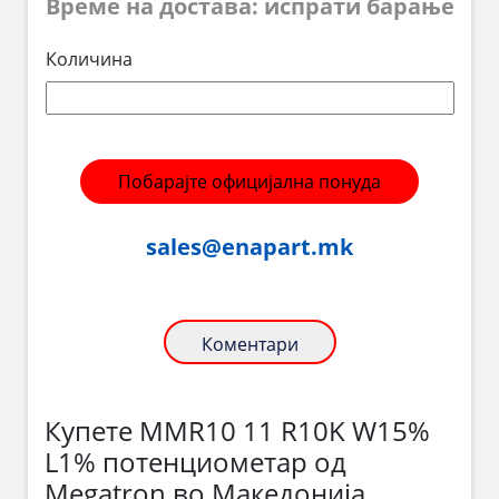
Време на достава: испрати барање
Количина
Побарајте официјална понуда
sales@enapart.mk
Коментари
Купете MMR10 11 R10K W15%
L1% потенциометар од
Megatron во Македонија