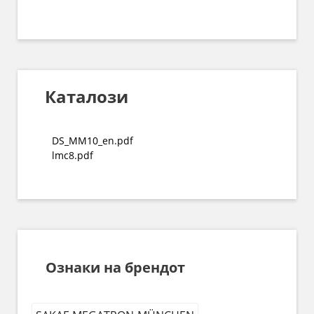
Каталози
DS_MM10_en.pdf
lmc8.pdf
Ознаки на брендот