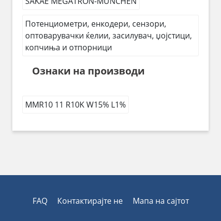
SAKAE MEGATRON-MÜNCHEN
Потенциометри, енкодери, сензори,
оптоварувачки ќелии, засилувач, џојстици,
копчиња и отпорници
Ознаки на производи
MMR10 11 R10K W15% L1%
FAQ
Контактирајте не
Мапа на сајтот