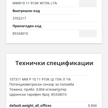
MMR10 11 R10K W15% L1%
Внатрешен код
3702217
Прилагоден код
85334010
Технички спецификации
107311 ММ Р 10 11 Р10К Ш 15% Л 1%
Потенциометриски сензор за положба
Тежина: прибл. 0,004 кг/компјутер
Царински тарифен број: 85334010
default.weight_all_offices
0.004