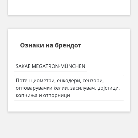
Ознаки на брендот
SAKAE MEGATRON-MÜNCHEN
Потенциометри, енкодери, сензори,
оптоварувачки ќелии, засилувач, џојстици,
копчиња и отпорници