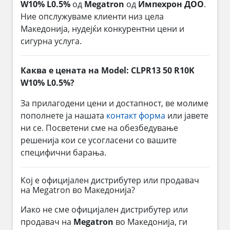
W10% L0.5%
од
Megatron
од
Импехрон ДОО
.
Ние опслужуваме клиенти низ цела
Македонија, нудејќи конкурентни цени и
сигурна услуга.
Каква е цената на Model: CLPR13 50 R10K
W10% L0.5%?
За прилагодени цени и достапност, ве молиме
пополнете ја нашата
контакт форма
или јавете
ни се. Посветени сме на обезбедување
решенија кои се усогласени со вашите
специфични барања.
Кој е официјален дистрибутер или продавач
на Megatron во Македонија?
Иако не сме официјален дистрибутер или
продавач на
Megatron
во Македонија, ги