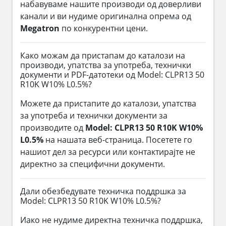
набавуваме нашите производи од доверливи
канали и ви нудиме оригинална опрема од
Megatron
по конкурентни цени.
Како можам да пристапам до каталози на
производи, упатства за употреба, технички
документи и PDF-датотеки од Model: CLPR13 50
R10K W10% L0.5%?
Можете да пристапите до каталози, упатства
за употреба и технички документи за
производите од
Model: CLPR13 50 R10K W10%
L0.5%
на нашата веб-страница. Посетете го
нашиот дел за ресурси или контактирајте не
директно за специфични документи.
Дали обезбедувате техничка поддршка за
Model: CLPR13 50 R10K W10% L0.5%?
Иако не нудиме директна техничка поддршка,