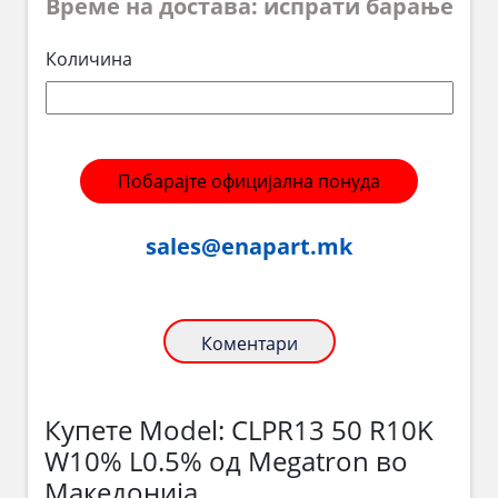
Време на достава: испрати барање
Количина
Побарајте официјална понуда
sales@enapart.mk
Коментари
Купете Model: CLPR13 50 R10K
W10% L0.5% од Megatron во
Македонија