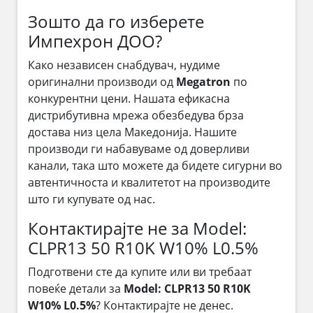
Зошто да го изберете
Импехрон ДОО?
Како независен снабдувач, нудиме
оригинални производи од
Megatron
по
конкурентни цени. Нашата ефикасна
дистрибутивна мрежа обезбедува брза
достава низ цела Македонија. Нашите
производи ги набавуваме од доверливи
канали, така што можете да бидете сигурни во
автентичноста и квалитетот на производите
што ги купувате од нас.
Контактирајте не за Model:
CLPR13 50 R10K W10% L0.5%
Подготвени сте да купите или ви требаат
повеќе детали за
Model: CLPR13 50 R10K
W10% L0.5%
? Контактирајте не денес.