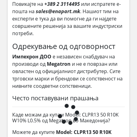
Повикајте на
+389 2 3114495
или испратете е-
пошта на
sales@enapart.mk
. Нашиот тим на
експерти е тука да ви помогне да ги најдете
совршените решенија за вашите индустриски
потреби.
Одрекување од одговорност
Импехрон ДОО
е независен снабдувач на
производи од
Megatron
и не е поврзан или
овластен од официјалниот дистрибутер. Сите
трговски марки и брендови се сопственост на
нивните соодветни сопственици.
Често поставувани прашања
Каде можам да купам Model: CLPR13 50 R10K
W10% L0.5% од Megatron во Македонија?
Можете да купите
Model: CLPR13 50 R10K