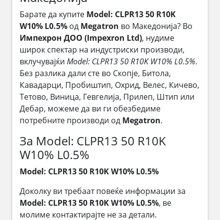
Барате да купите
Model: CLPR13 50 R10K
W10% L0.5%
од
Megatron
во Македонија? Во
Импехрон ДОО (Impexron Ltd)
, нудиме
широк спектар на индустриски производи,
вклучувајќи
Model: CLPR13 50 R10K W10% L0.5%
.
Без разлика дали сте во Скопје, Битола,
Кавадарци, Пробиштип, Охрид, Велес, Кичево,
Тетово, Виница, Гевгелија, Прилеп, Штип или
Дебар, можеме да ви ги обезбедиме
потребните производи од
Megatron
.
За Model: CLPR13 50 R10K
W10% L0.5%
Model: CLPR13 50 R10K W10% L0.5%
Доколку ви требаат повеќе информации за
Model: CLPR13 50 R10K W10% L0.5%
, ве
молиме контактирајте не за детали.