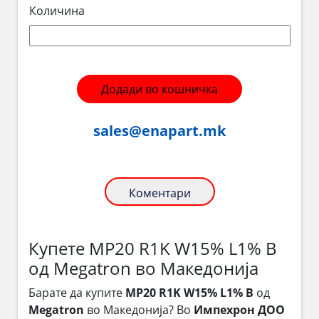
Количина
Додади во кошничка
sales@enapart.mk
Коментари
Купете MP20 R1K W15% L1% B
од Megatron во Македонија
Барате да купите
MP20 R1K W15% L1% B
од
Megatron
во Македонија? Во
Импехрон ДОО