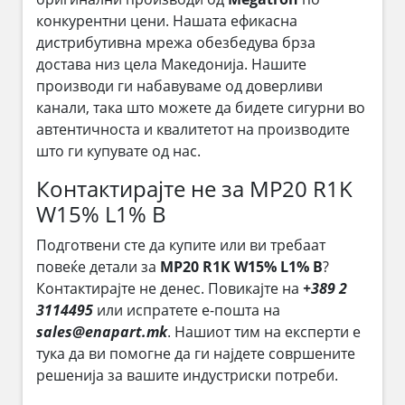
конкурентни цени. Нашата ефикасна
дистрибутивна мрежа обезбедува брза
достава низ цела Македонија. Нашите
производи ги набавуваме од доверливи
канали, така што можете да бидете сигурни во
автентичноста и квалитетот на производите
што ги купувате од нас.
Контактирајте не за MP20 R1K
W15% L1% B
Подготвени сте да купите или ви требаат
повеќе детали за
MP20 R1K W15% L1% B
?
Контактирајте не денес. Повикајте на
+389 2
3114495
или испратете е-пошта на
sales@enapart.mk
. Нашиот тим на експерти е
тука да ви помогне да ги најдете совршените
решенија за вашите индустриски потреби.