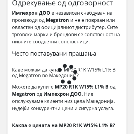
Одрекување од одговорност
Импехрон ДОО
е независен снабдувач на
производи од
Megatron
и не е поврзан или
овластен од официјалниот дистрибутер. Сите
трговски марки и брендови се сопственост на
нивните соодветни сопственици.
Често поставувани прашања
Каде можам да купам MP20 R1K W15% L1% B
од Megatron во Македонија?
Можете да купите
MP20 R1K W15% L1% B
од
Megatron
од
Импехрон ДОО
. Ние
опслужуваме клиенти низ цела Македонија,
нудејќи конкурентни цени и сигурна услуга.
Каква е цената на MP20 R1K W15% L1% B?