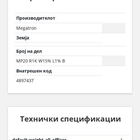
Производителот
Megatron
Земја
Број на дел
MP20 R1K W15% L1% B
Внатрешен код
4897437
Технички спецификации
default.weight_all_offices
1