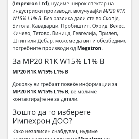
(Impexron Ltd)
, нудиме широк спектар на
индустриски производи, вклучувајќи
MP20 R1K
W15% L1% B
. Без разлика дали сте во Скопје,
Битола, Кавадарци, Пробиштип, Охрид, Велес,
Кичево, Тетово, Виница, Гевгелија, Прилеп,
Штип или Дебар, можеме да ви ги обезбедиме
потребните производи од
Megatron
.
За MP20 R1K W15% L1% B
MP20 R1K W15% L1% B
Доколку ви требаат повеќе информации за
MP20 R1K W15% L1% B
, ве молиме
контактирајте не за детали.
Зошто да го изберете
Импехрон ДОО?
Како независен снабдувач, нудиме
оригинални производи од
Megatron
по