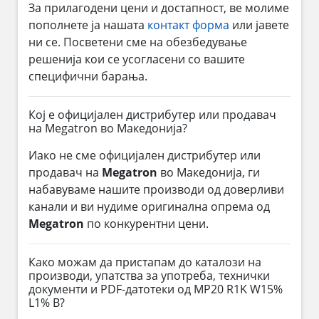
За прилагодени цени и достапност, ве молиме
пополнете ја нашата
контакт форма
или јавете
ни се. Посветени сме на обезбедување
решенија кои се усогласени со вашите
специфични барања.
Кој е официјален дистрибутер или продавач
на Megatron во Македонија?
Иако не сме официјален дистрибутер или
продавач на
Megatron
во Македонија, ги
набавуваме нашите производи од доверливи
канали и ви нудиме оригинална опрема од
Megatron
по конкурентни цени.
Како можам да пристапам до каталози на
производи, упатства за употреба, технички
документи и PDF-датотеки од MP20 R1K W15%
L1% B?