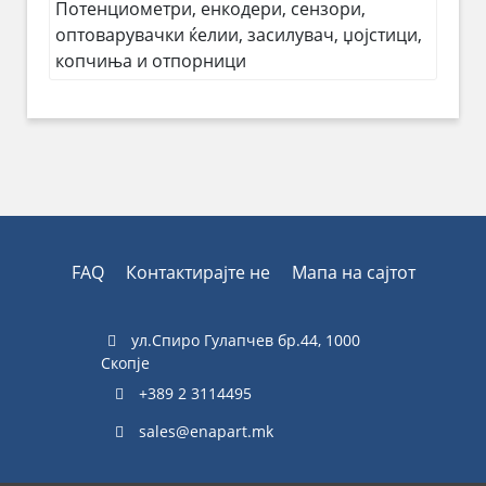
Потенциометри, енкодери, сензори,
оптоварувачки ќелии, засилувач, џојстици,
копчиња и отпорници
FAQ
Контактирајте не
Мапа на сајтот
ул.Спиро Гулапчев бр.44, 1000
Скопје
+389 2 3114495
sales@enapart.mk