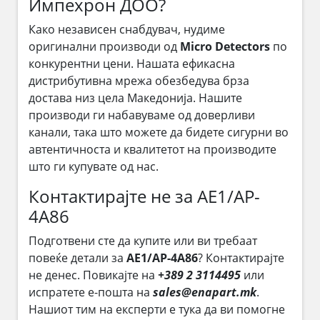
Импехрон ДОО?
Како независен снабдувач, нудиме
оригинални производи од
Micro Detectors
по
конкурентни цени. Нашата ефикасна
дистрибутивна мрежа обезбедува брза
достава низ цела Македонија. Нашите
производи ги набавуваме од доверливи
канали, така што можете да бидете сигурни во
автентичноста и квалитетот на производите
што ги купувате од нас.
Контактирајте не за AE1/AP-
4A86
Подготвени сте да купите или ви требаат
повеќе детали за
AE1/AP-4A86
? Контактирајте
не денес. Повикајте на
+389 2 3114495
или
испратете е-пошта на
sales@enapart.mk
.
Нашиот тим на експерти е тука да ви помогне