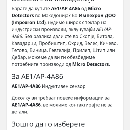
Барате да купите
AE1/AP-4A86
од
Micro
Detectors
во Македонија? Во
Импехрон ДОО
(Impexron Ltd)
, нудиме широк спектар на
индустриски производи, вклучувајќи
AE1/AP-
4A86
. Без разлика дали сте во Скопје, Битола,
Кавадарци, Пробиштип, Охрид, Велес, Кичево,
Тетово, Виница, Гевгелија, Прилеп, Штип или
Дебар, можеме да ви ги обезбедиме
потребните производи од
Micro Detectors
.
За AE1/AP-4A86
AE1/AP-4A86
Индуктивен сензор
Доколку ви требаат повеќе информации за
AE1/AP-4A86
, ве молиме контактирајте не за
детали.
Зошто да го изберете