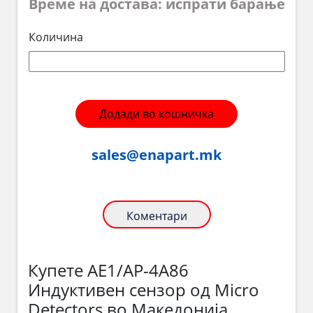
Време на достава: испрати барање
Количина
Додади во кошничка
sales@enapart.mk
Коментари
Купете AE1/AP-4A86
Индуктивен сензор од Micro
Detectors во Македонија