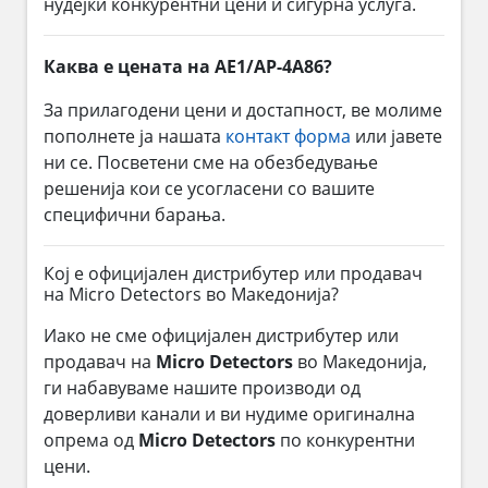
нудејќи конкурентни цени и сигурна услуга.
Каква е цената на AE1/AP-4A86?
За прилагодени цени и достапност, ве молиме
пополнете ја нашата
контакт форма
или јавете
ни се. Посветени сме на обезбедување
решенија кои се усогласени со вашите
специфични барања.
Кој е официјален дистрибутер или продавач
на Micro Detectors во Македонија?
Иако не сме официјален дистрибутер или
продавач на
Micro Detectors
во Македонија,
ги набавуваме нашите производи од
доверливи канали и ви нудиме оригинална
опрема од
Micro Detectors
по конкурентни
цени.