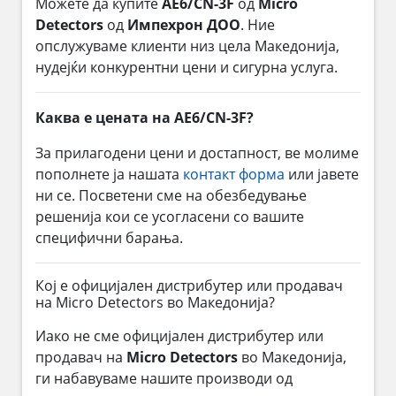
Можете да купите
AE6/CN-3F
од
Micro
Detectors
од
Импехрон ДОО
. Ние
опслужуваме клиенти низ цела Македонија,
нудејќи конкурентни цени и сигурна услуга.
Каква е цената на AE6/CN-3F?
За прилагодени цени и достапност, ве молиме
пополнете ја нашата
контакт форма
или јавете
ни се. Посветени сме на обезбедување
решенија кои се усогласени со вашите
специфични барања.
Кој е официјален дистрибутер или продавач
на Micro Detectors во Македонија?
Иако не сме официјален дистрибутер или
продавач на
Micro Detectors
во Македонија,
ги набавуваме нашите производи од