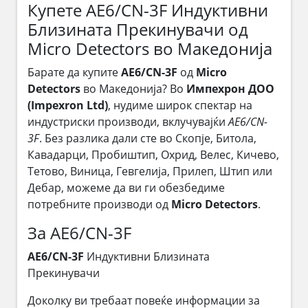
Купете AE6/CN-3F Индуктивни
Близината Прекинувачи од
Micro Detectors во Македонија
Барате да купите
AE6/CN-3F
од
Micro
Detectors
во Македонија? Во
Импехрон ДОО
(Impexron Ltd)
, нудиме широк спектар на
индустриски производи, вклучувајќи
AE6/CN-
3F
. Без разлика дали сте во Скопје, Битола,
Кавадарци, Пробиштип, Охрид, Велес, Кичево,
Тетово, Виница, Гевгелија, Прилеп, Штип или
Дебар, можеме да ви ги обезбедиме
потребните производи од
Micro Detectors
.
За AE6/CN-3F
AE6/CN-3F
Индуктивни Близината
Прекинувачи
Доколку ви требаат повеќе информации за