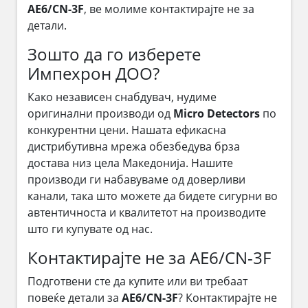
AE6/CN-3F
, ве молиме контактирајте не за
детали.
Зошто да го изберете
Импехрон ДОО?
Како независен снабдувач, нудиме
оригинални производи од
Micro Detectors
по
конкурентни цени. Нашата ефикасна
дистрибутивна мрежа обезбедува брза
достава низ цела Македонија. Нашите
производи ги набавуваме од доверливи
канали, така што можете да бидете сигурни во
автентичноста и квалитетот на производите
што ги купувате од нас.
Контактирајте не за AE6/CN-3F
Подготвени сте да купите или ви требаат
повеќе детали за
AE6/CN-3F
? Контактирајте не