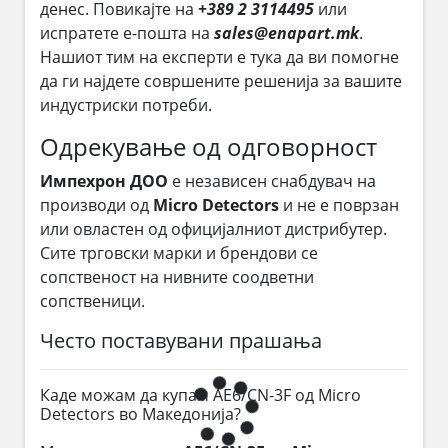
денес. Повикајте на
+389 2 3114495
или
испратете е-пошта на
sales@enapart.mk
.
Нашиот тим на експерти е тука да ви помогне
да ги најдете совршените решенија за вашите
индустриски потреби.
Одрекување од одговорност
Импехрон ДОО
е независен снабдувач на
производи од
Micro Detectors
и не е поврзан
или овластен од официјалниот дистрибутер.
Сите трговски марки и брендови се
сопственост на нивните соодветни
сопственици.
Често поставувани прашања
Каде можам да купам AE6/CN-3F од Micro
Detectors во Македонија?