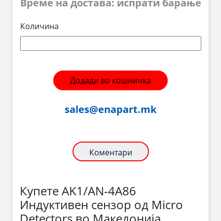
Време на достава: испрати барање
Количина
Додади во кошничка
sales@enapart.mk
Коментари
Купете AK1/AN-4A86
Индуктивен сензор од Micro
Detectors во Македонија