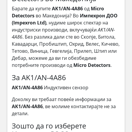
Барате да купите
AK1/AN-4A86
од
Micro
Detectors
во Македонија? Во
Импехрон ДОО
(Impexron Ltd)
, нудиме широк спектар на
индустриски производи, вклучувајќи
AK1/AN-
4A86
. Без разлика дали сте во Скопје, Битола,
Кавадарци, Пробиштип, Охрид, Велес, Кичево,
Тетово, Виница, Гевгелија, Прилеп, Штип или
Дебар, можеме да ви ги обезбедиме
потребните производи од
Micro Detectors
.
За AK1/AN-4A86
AK1/AN-4A86
Индуктивен сензор
Доколку ви требаат повеќе информации за
AK1/AN-4A86
, ве молиме контактирајте не за
детали.
Зошто да го изберете