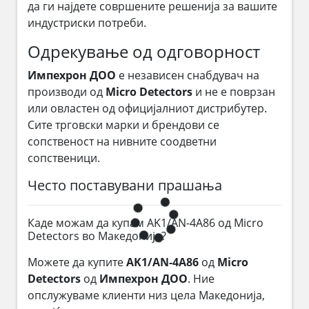
да ги најдете совршените решенија за вашите
индустриски потреби.
Одрекување од одговорност
Импехрон ДОО
е независен снабдувач на
производи од
Micro Detectors
и не е поврзан
или овластен од официјалниот дистрибутер.
Сите трговски марки и брендови се
сопственост на нивните соодветни
сопственици.
Често поставувани прашања
Каде можам да купам AK1/AN-4A86 од Micro
Detectors во Македонија?
Можете да купите
AK1/AN-4A86
од
Micro
Detectors
од
Импехрон ДОО
. Ние
опслужуваме клиенти низ цела Македонија,