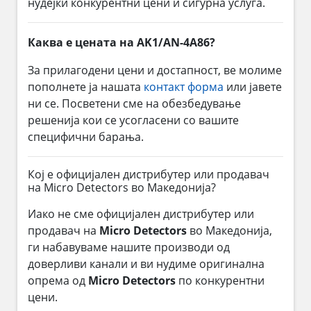
нудејќи конкурентни цени и сигурна услуга.
Каква е цената на AK1/AN-4A86?
За прилагодени цени и достапност, ве молиме
пополнете ја нашата
контакт форма
или јавете
ни се. Посветени сме на обезбедување
решенија кои се усогласени со вашите
специфични барања.
Кој е официјален дистрибутер или продавач
на Micro Detectors во Македонија?
Иако не сме официјален дистрибутер или
продавач на
Micro Detectors
во Македонија,
ги набавуваме нашите производи од
доверливи канали и ви нудиме оригинална
опрема од
Micro Detectors
по конкурентни
цени.