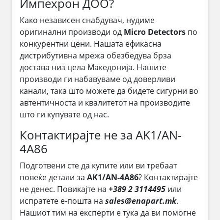
Импехрон ДОО?
Како независен снабдувач, нудиме
оригинални производи од
Micro Detectors
по
конкурентни цени. Нашата ефикасна
дистрибутивна мрежа обезбедува брза
достава низ цела Македонија. Нашите
производи ги набавуваме од доверливи
канали, така што можете да бидете сигурни во
автентичноста и квалитетот на производите
што ги купувате од нас.
Контактирајте не за AK1/AN-
4A86
Подготвени сте да купите или ви требаат
повеќе детали за
AK1/AN-4A86
? Контактирајте
не денес. Повикајте на
+389 2 3114495
или
испратете е-пошта на
sales@enapart.mk
.
Нашиот тим на експерти е тука да ви помогне