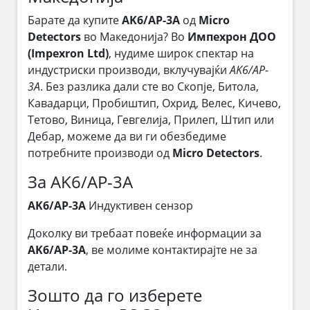
Барате да купите
AK6/AP-3A
од
Micro
Detectors
во Македонија? Во
Импехрон ДОО
(Impexron Ltd)
, нудиме широк спектар на
индустриски производи, вклучувајќи
AK6/AP-
3A
. Без разлика дали сте во Скопје, Битола,
Кавадарци, Пробиштип, Охрид, Велес, Кичево,
Тетово, Виница, Гевгелија, Прилеп, Штип или
Дебар, можеме да ви ги обезбедиме
потребните производи од
Micro Detectors
.
За AK6/AP-3A
AK6/AP-3A
Индуктивен сензор
Доколку ви требаат повеќе информации за
AK6/AP-3A
, ве молиме контактирајте не за
детали.
Зошто да го изберете