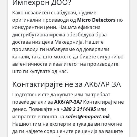
Импехрон ДОО?
Како независен снабдувач, нудиме
оригинални производи од
Micro Detectors
по
конкурентни цени. Нашата ефикасна
дистрибутивна мрежа обезбедува брза
достава низ цела Македонија. Нашите
производи ги набавуваме од доверливи
канали, така што можете да бидете сигурни во
автентичноста и квалитетот на производите
што ги купувате од нас.
Контактирајте не за AK6/AP-3A
Подготвени сте да купите или ви требаат
повеќе детали за
AK6/AP-3A
? Контактирајте не
денес. Повикајте на
+389 2 3114495
или
испратете е-пошта на
sales@enapart.mk
.
Нашиот тим на експерти е тука да ви помогне
да ги најдете совршените решенија за вашите