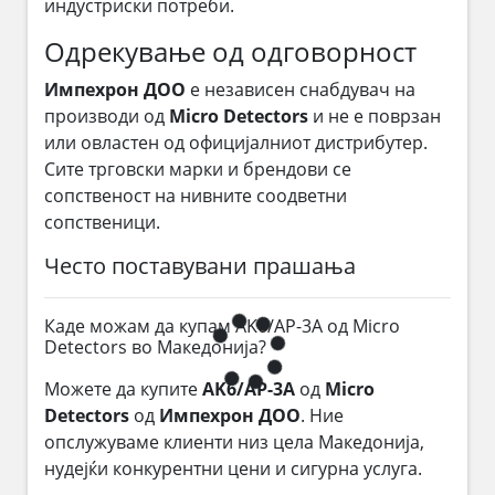
индустриски потреби.
Одрекување од одговорност
Импехрон ДОО
е независен снабдувач на
производи од
Micro Detectors
и не е поврзан
или овластен од официјалниот дистрибутер.
Сите трговски марки и брендови се
сопственост на нивните соодветни
сопственици.
Често поставувани прашања
Каде можам да купам AK6/AP-3A од Micro
Detectors во Македонија?
Можете да купите
AK6/AP-3A
од
Micro
Detectors
од
Импехрон ДОО
. Ние
опслужуваме клиенти низ цела Македонија,
нудејќи конкурентни цени и сигурна услуга.