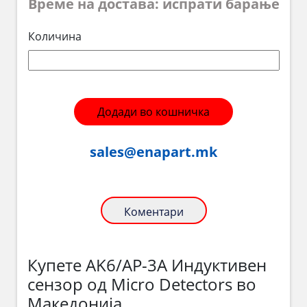
Време на достава: испрати барање
Количина
Додади во кошничка
sales@enapart.mk
Коментари
Купете AK6/AP-3A Индуктивен
сензор од Micro Detectors во
Македонија