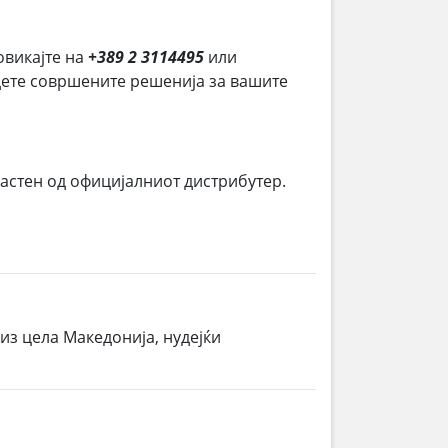
овикајте на
+389 2 3114495
или
јдете совршените решенија за вашите
ластен од официјалниот дистрибутер.
из цела Македонија, нудејќи