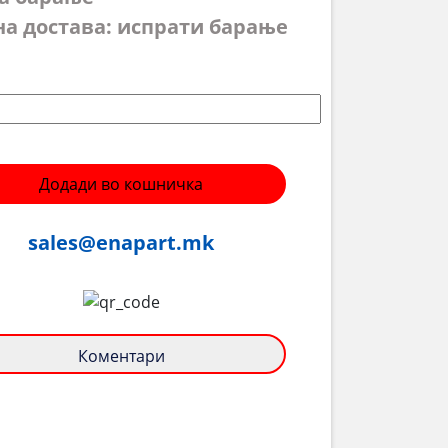
на достава: испрати барање
Додади во кошничка
sales@enapart.mk
Коментари