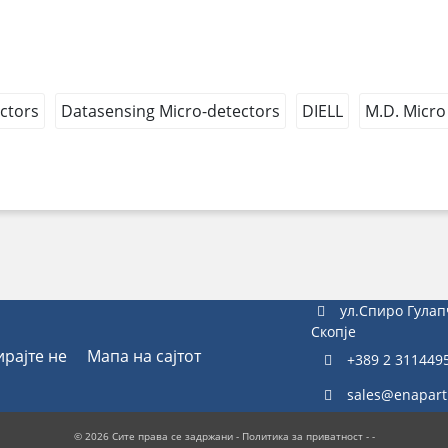
ectors
Datasensing Micro-detectors
DIELL
M.D. Micro
ул.Спиро Гулап
Скопје
ирајте не
Мапа на сајтот
+389 2 311449
sales@enapart
© 2026 Сите права се задржани -
Политика за приватност
- -