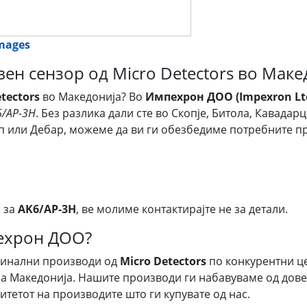
images
ен сензор од Micro Detectors во Маке
tectors
во Македонија? Во
Импехрон ДОО (Impexron Lt
6/AP-3H
. Без разлика дали сте во Скопје, Битола, Кавадар
ип или Дебар, можеме да ви ги обезбедиме потребните 
 за
AK6/AP-3H
, ве молиме контактирајте не за детали.
пехрон ДОО?
гинални производи од
Micro Detectors
по конкурентни ц
а Македонија. Нашите производи ги набавуваме од дове
итетот на производите што ги купувате од нас.