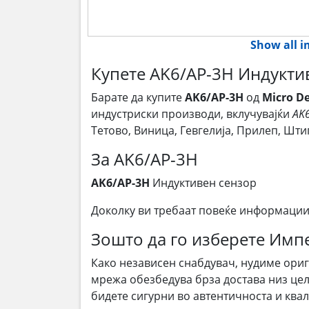
Show all 
Купете AK6/AP-3H Индуктив
Барате да купите
AK6/AP-3H
од
Micro De
индустриски производи, вклучувајќи
AK
Тетово, Виница, Гевгелија, Прилеп, Шт
За AK6/AP-3H
AK6/AP-3H
Индуктивен сензор
Доколку ви требаат повеќе информации
Зошто да го изберете Им
Како независен снабдувач, нудиме ори
мрежа обезбедува брза достава низ цел
бидете сигурни во автентичноста и квал