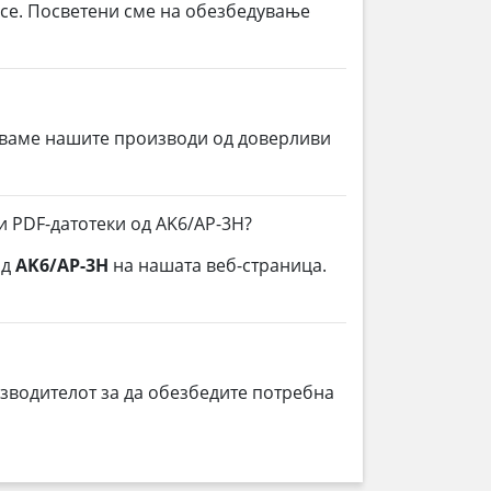
 се. Посветени сме на обезбедување
уваме нашите производи од доверливи
и PDF-датотеки од AK6/AP-3H?
од
AK6/AP-3H
на нашата веб-страница.
зводителот за да обезбедите потребна