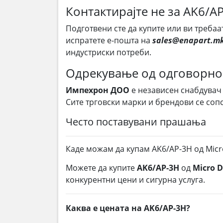
Контактирајте не за AK6/A
Подготвени сте да купите или ви требаа
испратете е-пошта на
sales@enapart.m
индустриски потреби.
Одрекување од одговорно
Импехрон ДОО
е независен снабдувач
Сите трговски марки и брендови се соп
Често поставувани прашања
Каде можам да купам AK6/AP-3H од Micr
Можете да купите
AK6/AP-3H
од
Micro D
конкурентни цени и сигурна услуга.
Каква е цената на AK6/AP-3H?