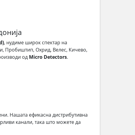
донија
d)
, нудиме широк спектар на
ци, Пробиштип, Охрид, Велес, Кичево,
производи од
Micro Detectors
.
ени. Нашата ефикасна дистрибутивна
рливи канали, така што можете да