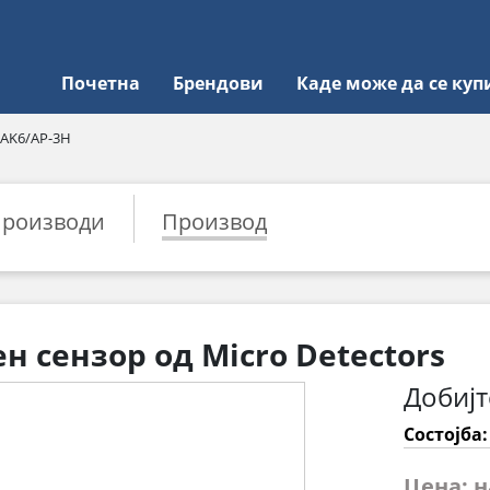
Почетна
Брендови
Каде може да се куп
AK6/AP-3H
роизводи
Производ
 сензор од Micro Detectors
Добијт
Состојба
Цена: 