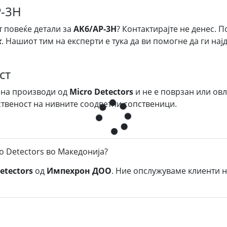
P-3H
т повеќе детали за
AK6/AP-3H
? Контактирајте не денес. П
k
. Нашиот тим на експерти е тука да ви помогне да ги на
ст
 на производи од
Micro Detectors
и не е поврзан или ов
ственост на нивните соодветни сопственици.
o Detectors во Македонија?
etectors
од
Импехрон ДОО
. Ние опслужуваме клиенти н