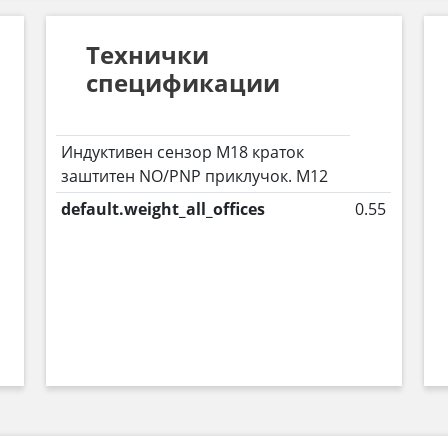
Технички
спецификации
Индуктивен сензор M18 краток
заштитен NO/PNP приклучок. М12
default.weight_all_offices
0.55