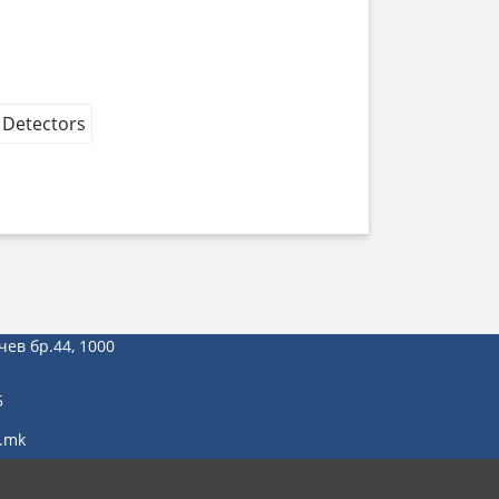
 Detectors
чев бр.44, 1000
5
.mk