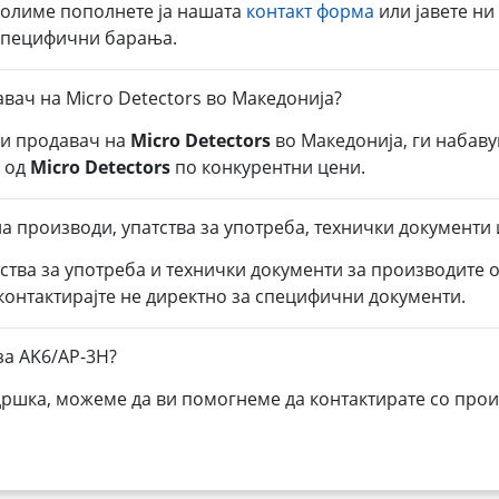
молиме пополнете ја нашата
контакт форма
или јавете ни
 специфични барања.
вач на Micro Detectors во Македонија?
ли продавач на
Micro Detectors
во Македонија, ги набав
а од
Micro Detectors
по конкурентни цени.
а производи, упатства за употреба, технички документи 
тства за употреба и технички документи за производите 
 контактирајте не директно за специфични документи.
за AK6/AP-3H?
дршка, можеме да ви помогнеме да контактирате со прои