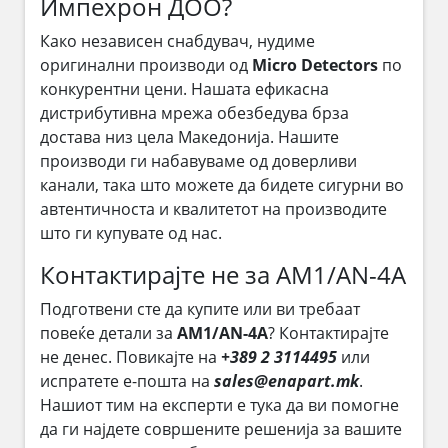
Импехрон ДОО?
Како независен снабдувач, нудиме
оригинални производи од
Micro Detectors
по
конкурентни цени. Нашата ефикасна
дистрибутивна мрежа обезбедува брза
достава низ цела Македонија. Нашите
производи ги набавуваме од доверливи
канали, така што можете да бидете сигурни во
автентичноста и квалитетот на производите
што ги купувате од нас.
Контактирајте не за AM1/AN-4A
Подготвени сте да купите или ви требаат
повеќе детали за
AM1/AN-4A
? Контактирајте
не денес. Повикајте на
+389 2 3114495
или
испратете е-пошта на
sales@enapart.mk
.
Нашиот тим на експерти е тука да ви помогне
да ги најдете совршените решенија за вашите