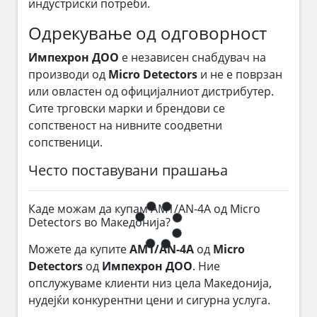
индустриски потреби.
Одрекување од одговорност
Импехрон ДОО
е независен снабдувач на
производи од
Micro Detectors
и не е поврзан
или овластен од официјалниот дистрибутер.
Сите трговски марки и брендови се
сопственост на нивните соодветни
сопственици.
Често поставувани прашања
Каде можам да купам AM1/AN-4A од Micro
Detectors во Македонија?
Можете да купите
AM1/AN-4A
од
Micro
Detectors
од
Импехрон ДОО
. Ние
опслужуваме клиенти низ цела Македонија,
нудејќи конкурентни цени и сигурна услуга.