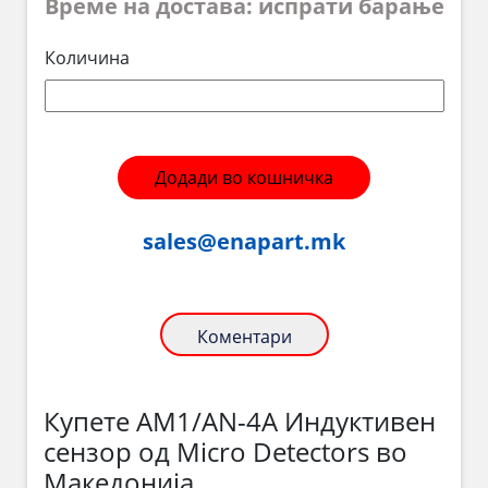
Време на достава: испрати барање
Количина
Додади во кошничка
sales@enapart.mk
Коментари
Купете AM1/AN-4A Индуктивен
сензор од Micro Detectors во
Македонија