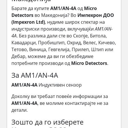
Барате да купите
AM1/AN-4A
од
Micro
Detectors
во Македонија? Во
Импехрон ДОО
(Impexron Ltd)
, нудиме широк спектар на
индустриски производи, вклучувајќи
AM1/AN-
4A
. Без разлика дали сте во Скопје, Битола,
Кавадарци, Пробиштип, Охрид, Велес, Кичево,
Тетово, Виница, Гевгелија, Прилеп, Штип или
Дебар, можеме да ви ги обезбедиме
потребните производи од
Micro Detectors
.
За AM1/AN-4A
AM1/AN-4A
Индуктивен сензор
Доколку ви требаат повеќе информации за
AM1/AN-4A
, ве молиме контактирајте не за
детали.
Зошто да го изберете