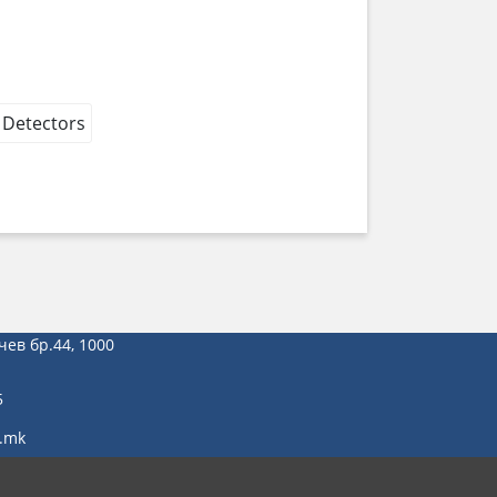
 Detectors
чев бр.44, 1000
5
.mk