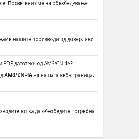
 се. Посветени сме на обезбедување
уваме нашите производи од доверливи
и PDF-датотеки од AM6/CN-4A?
од
AM6/CN-4A
на нашата веб-страница.
зводителот за да обезбедите потребна