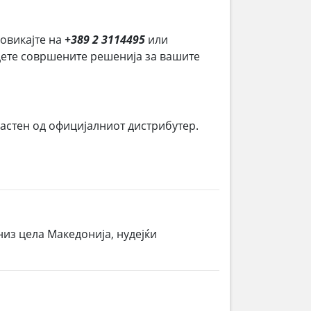
Повикајте на
+389 2 3114495
или
јдете совршените решенија за вашите
ластен од официјалниот дистрибутер.
низ цела Македонија, нудејќи