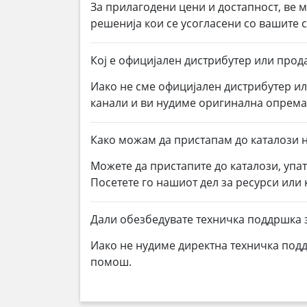
За прилагодени цени и достапност, ве 
решенија кои се усогласени со вашите
Кој е официјален дистрибутер или прода
Иако не сме официјален дистрибутер и
канали и ви нудиме оригинална опрем
Како можам да пристапам до каталози н
Можете да пристапите до каталози, упа
Посетете го нашиот дел за ресурси или
Дали обезбедувате техничка поддршка 
Иако не нудиме директна техничка под
помош.