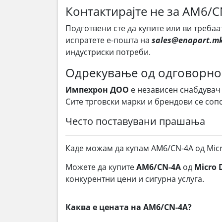
Контактирајте не за AM6/C
Подготвени сте да купите или ви требаа
испратете е-пошта на
sales@enapart.m
индустриски потреби.
Одрекување од одговорно
Импехрон ДОО
е независен снабдувач
Сите трговски марки и брендови се соп
Често поставувани прашања
Каде можам да купам AM6/CN-4A од Micr
Можете да купите
AM6/CN-4A
од
Micro 
конкурентни цени и сигурна услуга.
Каква е цената на AM6/CN-4A?