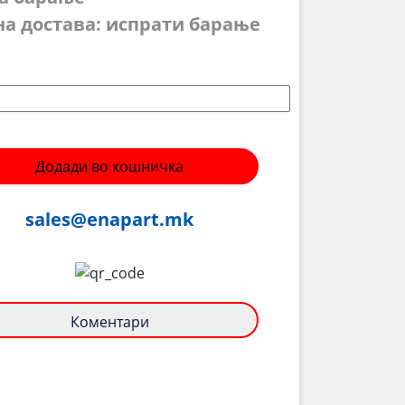
на достава: испрати барање
Додади во кошничка
sales@enapart.mk
Коментари