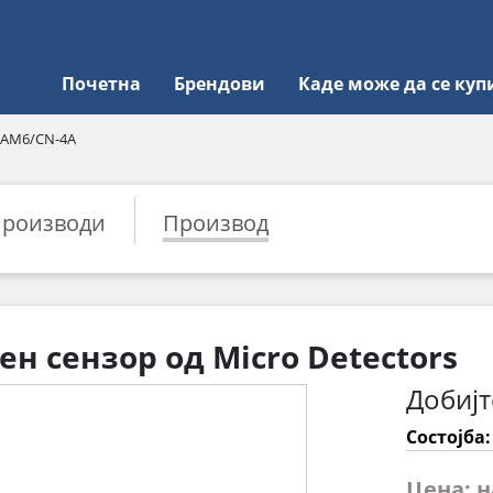
Почетна
Брендови
Каде може да се куп
AM6/CN-4A
роизводи
Производ
н сензор од Micro Detectors
Добијт
Состојба
Цена: 