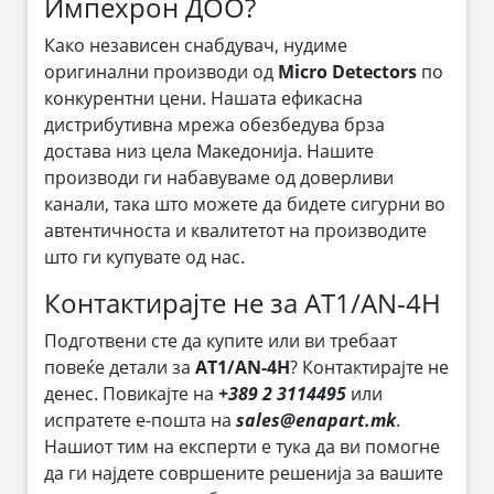
Импехрон ДОО?
Како независен снабдувач, нудиме
оригинални производи од
Micro Detectors
по
конкурентни цени. Нашата ефикасна
дистрибутивна мрежа обезбедува брза
достава низ цела Македонија. Нашите
производи ги набавуваме од доверливи
канали, така што можете да бидете сигурни во
автентичноста и квалитетот на производите
што ги купувате од нас.
Контактирајте не за AT1/AN-4H
Подготвени сте да купите или ви требаат
повеќе детали за
AT1/AN-4H
? Контактирајте не
денес. Повикајте на
+389 2 3114495
или
испратете е-пошта на
sales@enapart.mk
.
Нашиот тим на експерти е тука да ви помогне
да ги најдете совршените решенија за вашите