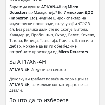
Барате да купите
AT1/AN-4H
од
Micro
Detectors
во Македонија? Во
Импехрон ДОО
(Impexron Ltd)
, нудиме широк спектар на
индустриски производи, вклучувајќи
AT1/AN-
4H
. Без разлика дали сте во Скопје, Битола,
Кавадарци, Пробиштип, Охрид, Велес, Кичево,
Тетово, Виница, Гевгелија, Прилеп, Штип или
Дебар, можеме да ви ги обезбедиме
потребните производи од
Micro Detectors
.
За AT1/AN-4H
AT1/AN-4H
Индуктивен сензор
Доколку ви требаат повеќе информации за
AT1/AN-4H
, ве молиме контактирајте не за
детали.
Зошто да го изберете