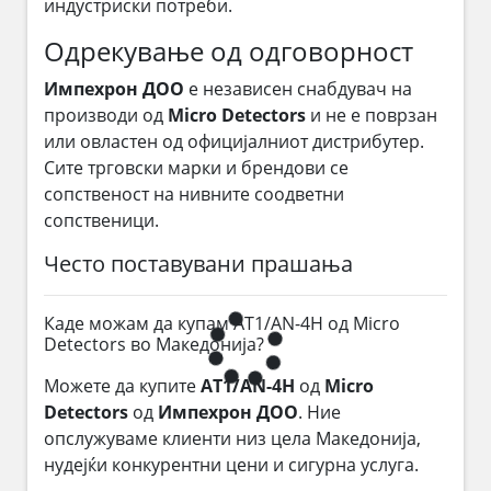
индустриски потреби.
Одрекување од одговорност
Импехрон ДОО
е независен снабдувач на
производи од
Micro Detectors
и не е поврзан
или овластен од официјалниот дистрибутер.
Сите трговски марки и брендови се
сопственост на нивните соодветни
сопственици.
Често поставувани прашања
Каде можам да купам AT1/AN-4H од Micro
Detectors во Македонија?
Можете да купите
AT1/AN-4H
од
Micro
Detectors
од
Импехрон ДОО
. Ние
опслужуваме клиенти низ цела Македонија,
нудејќи конкурентни цени и сигурна услуга.