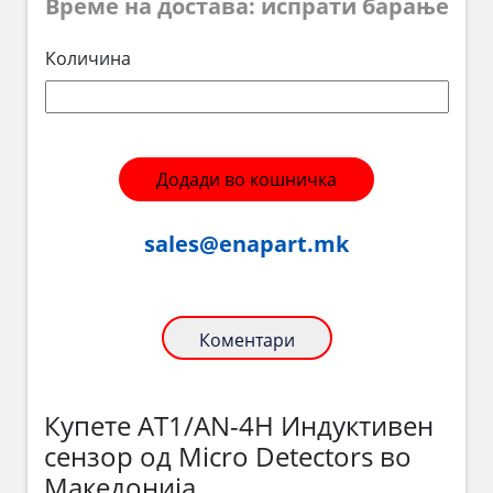
Време на достава: испрати барање
Количина
Додади во кошничка
sales@enapart.mk
Коментари
Купете AT1/AN-4H Индуктивен
сензор од Micro Detectors во
Македонија