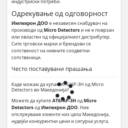
индустриски потреби.
Одрекување од одговорност
Импехрон ДОО
е независен снабдувач на
производи од
Micro Detectors
и не е поврзан
или овластен од официјалниот дистрибутер.
Сите трговски марки и брендови се
сопственост на нивните соодветни
сопственици.
Често поставувани прашања
Каде можам да купам AT6/AP-3H од Micro
Detectors во Македонија?
Можете да купите
AT6/AP-3H
од
Micro
Detectors
од
Импехрон ДОО
. Ние
опслужуваме клиенти низ цела Македонија,
нудејќи конкурентни цени и сигурна услуга.