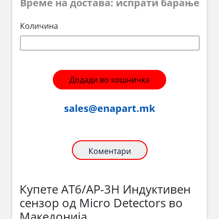
Време на достава: испрати барање
Количина
Додади во кошничка
sales@enapart.mk
Коментари
Купете AT6/AP-3H Индуктивен
сензор од Micro Detectors во
Македонија