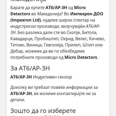
Барате да купите
AT6/AP-3H
од
Micro
Detectors
во Македонија? Во
Импехрон ДОО
(Impexron Ltd)
, нудиме широк спектар на
индустриски производи, вклучувајќи
AT6/AP-
3H
. Без разлика дали сте во Скопје, Битола,
Кавадарци, Пробиштип, Охрид, Велес, Кичево,
Тетово, Виница, Гевгелија, Прилеп, Штип или
Дебар, можеме да ви ги обезбедиме
потребните производи од
Micro Detectors
.
За AT6/AP-3H
AT6/AP-3H
Индуктивен сензор
Доколку ви требаат повеќе информации за
AT6/AP-3H
, ве молиме контактирајте не за
детали.
Зошто да го изберете