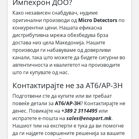
Импехрон ДОО?
Како независен снабдувач, нудиме
оригинални производи од
Micro Detectors
по
конкурентни цени. Нашата ефикасна
дистрибутивна мрежа обезбедува брза
достава низ цела Македонија. Нашите
производи ги набавуваме од доверливи
канали, така што можете да бидете сигурни во
автентичноста и квалитетот на производите
што ги купувате од нас.
Контактирајте не за AT6/AP-3H
Подготвени сте да купите или ви требаат
повеќе детали за
AT6/AP-3H
? Контактирајте не
денес. Повикајте на
+389 2 3114495
или
испратете е-пошта на
sales@enapart.mk
.
Нашиот тим на експерти е тука да ви помогне
да ги најдете совршените решенија за вашите