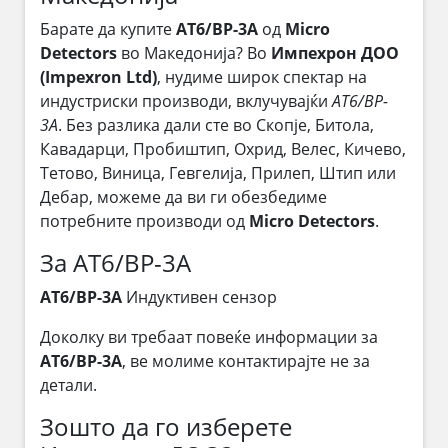
Барате да купите
AT6/BP-3A
од
Micro
Detectors
во Македонија? Во
Импехрон ДОО
(Impexron Ltd)
, нудиме широк спектар на
индустриски производи, вклучувајќи
AT6/BP-
3A
. Без разлика дали сте во Скопје, Битола,
Кавадарци, Пробиштип, Охрид, Велес, Кичево,
Тетово, Виница, Гевгелија, Прилеп, Штип или
Дебар, можеме да ви ги обезбедиме
потребните производи од
Micro Detectors
.
За AT6/BP-3A
AT6/BP-3A
Индуктивен сензор
Доколку ви требаат повеќе информации за
AT6/BP-3A
, ве молиме контактирајте не за
детали.
Зошто да го изберете