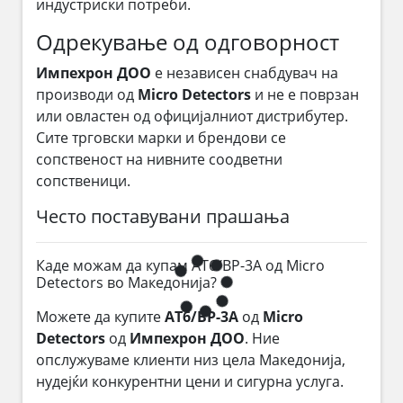
индустриски потреби.
Одрекување од одговорност
Импехрон ДОО
е независен снабдувач на
производи од
Micro Detectors
и не е поврзан
или овластен од официјалниот дистрибутер.
Сите трговски марки и брендови се
сопственост на нивните соодветни
сопственици.
Често поставувани прашања
Каде можам да купам AT6/BP-3A од Micro
Detectors во Македонија?
Можете да купите
AT6/BP-3A
од
Micro
Detectors
од
Импехрон ДОО
. Ние
опслужуваме клиенти низ цела Македонија,
нудејќи конкурентни цени и сигурна услуга.