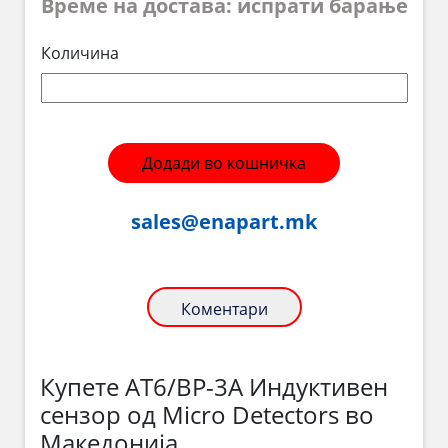
Време на достава: испрати барање
Количина
Додади во кошничка
sales@enapart.mk
Коментари
Купете AT6/BP-3A Индуктивен
сензор од Micro Detectors во
Македонија