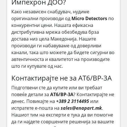
Импехрон ДОО?
Како независен снабдувач, нудиме
оригинални производи од
Micro Detectors
по
конкурентни цени. Нашата ефикасна
дистрибутивна мрежа обезбедува брза
достава низ цела Македонија. Нашите
производи ги набавуваме од доверливи
канали, така што можете да бидете сигурни во
автентичноста и квалитетот на производите
што ги купувате од нас.
Контактирајте не за AT6/BP-3A
Подготвени сте да купите или ви требаат
повеќе детали за
AT6/BP-3A
? Контактирајте не
денес. Повикајте на
+389 2 3114495
или
испратете е-пошта на
sales@enapart.mk
.
Нашиот тим на експерти е тука да ви помогне
да ги најдете совршените решенија за вашите