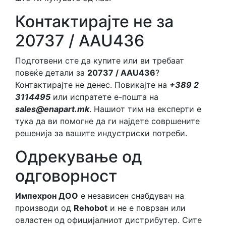
Контактирајте не за
20737 / AAU436
Подготвени сте да купите или ви требаат
повеќе детали за
20737 / AAU436
?
Контактирајте не денес. Повикајте на
+389 2
3114495
или испратете е-пошта на
sales@enapart.mk
. Нашиот тим на експерти е
тука да ви помогне да ги најдете совршените
решенија за вашите индустриски потреби.
Одрекување од
одговорност
Импехрон ДОО
е независен снабдувач на
производи од
Rehobot
и не е поврзан или
овластен од официјалниот дистрибутер. Сите