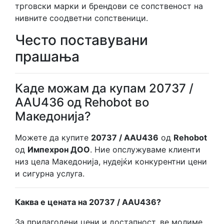
трговски марки и брендови се сопственост на
нивните соодветни сопственици.
Често поставувани
прашања
Каде можам да купам 20737 /
AAU436 од Rehobot во
Македонија?
Можете да купите
20737 / AAU436
од
Rehobot
од
Импехрон ДОО
. Ние опслужуваме клиенти
низ цела Македонија, нудејќи конкурентни цени
и сигурна услуга.
Каква е цената на 20737 / AAU436?
За прилагодени цени и достапност, ве молиме