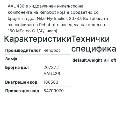
AAU436 е хидрауличен нипел/спојна
компонента на Rehobot која е соодветно со
бројот на дел Nike Hydraulics 20737. Во табелата
за спојници на Rehobot е наведена како дел со
150 MPa со G 1/4\" навој.
Карактеристики
Технички
специфик
Производителот
Rehobot
Земја
default.weight_all_of
Број на дел
20737 /
AAU436
Внатрешен код
186583
Прилагоден код
84799070