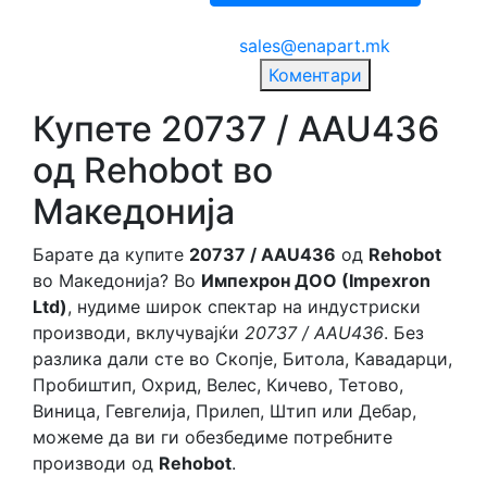
sales@enapart.mk
Коментари
Купете 20737 / AAU436
од Rehobot во
Македонија
Барате да купите
20737 / AAU436
од
Rehobot
во Македонија? Во
Импехрон ДОО (Impexron
Ltd)
, нудиме широк спектар на индустриски
производи, вклучувајќи
20737 / AAU436
. Без
разлика дали сте во Скопје, Битола, Кавадарци,
Пробиштип, Охрид, Велес, Кичево, Тетово,
Виница, Гевгелија, Прилеп, Штип или Дебар,
можеме да ви ги обезбедиме потребните
производи од
Rehobot
.