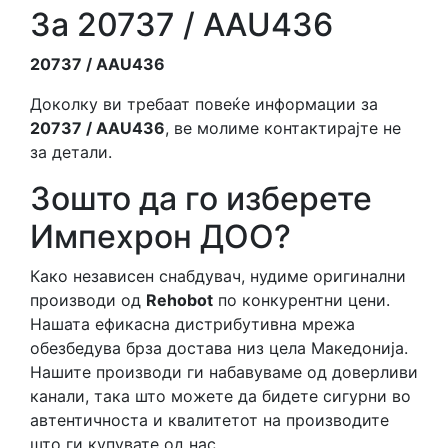
За 20737 / AAU436
20737 / AAU436
Доколку ви требаат повеќе информации за
20737 / AAU436
, ве молиме контактирајте не
за детали.
Зошто да го изберете
Импехрон ДОО?
Како независен снабдувач, нудиме оригинални
производи од
Rehobot
по конкурентни цени.
Нашата ефикасна дистрибутивна мрежа
обезбедува брза достава низ цела Македонија.
Нашите производи ги набавуваме од доверливи
канали, така што можете да бидете сигурни во
автентичноста и квалитетот на производите
што ги купувате од нас.