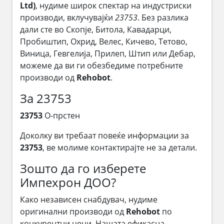
Ltd)
, нудиме широк спектар на индустриски
производи, вклучувајќи
23753
. Без разлика
дали сте во Скопје, Битола, Кавадарци,
Пробиштип, Охрид, Велес, Кичево, Тетово,
Виница, Гевгелија, Прилеп, Штип или Дебар,
можеме да ви ги обезбедиме потребните
производи од
Rehobot
.
За 23753
23753
О-прстен
Доколку ви требаат повеќе информации за
23753
, ве молиме контактирајте не за детали.
Зошто да го изберете
Импехрон ДОО?
Како независен снабдувач, нудиме
оригинални производи од
Rehobot
по
конкурентни цени. Нашата ефикасна