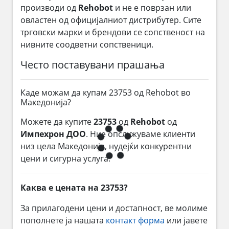
производи од
Rehobot
и не е поврзан или
овластен од официјалниот дистрибутер. Сите
трговски марки и брендови се сопственост на
нивните соодветни сопственици.
Често поставувани прашања
Каде можам да купам 23753 од Rehobot во
Македонија?
Можете да купите
23753
од
Rehobot
од
Импехрон ДОО
. Ние опслужуваме клиенти
низ цела Македонија, нудејќи конкурентни
цени и сигурна услуга.
Каква е цената на 23753?
За прилагодени цени и достапност, ве молиме
пополнете ја нашата
контакт форма
или јавете