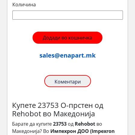
Количина
Додади во кошничка
sales@enapart.mk
Коментари
Купете 23753 О-прстен од
Rehobot во Македонија
Барате да купите
23753
од
Rehobot
во
Македонија? Во
Импехрон ДОО (Impexron