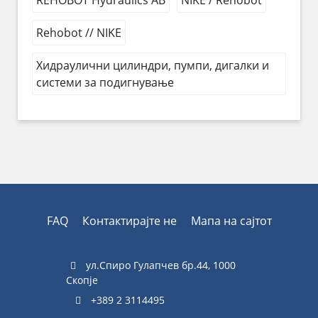
REHOBOT Hydraulics AB
NIKE / Rehobot
Rehobot // NIKE
Хидраулични цилиндри, пумпи, дигалки и
системи за подигнување
FAQ
Контактирајте не
Мапа на сајтот
ул.Спиро Гулапчев бр.44, 1000
Скопје
+389 2 3114495