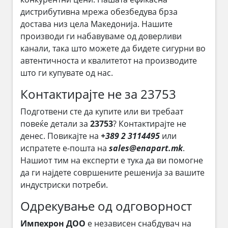
дистрибутивна мрежа обезбедува брза
достава низ цела Македонија. Нашите
производи ги набавуваме од доверливи
канали, така што можете да бидете сигурни во
автентичноста и квалитетот на производите
што ги купувате од нас.
Контактирајте не за 23753
Подготвени сте да купите или ви требаат
повеќе детали за
23753
? Контактирајте не
денес. Повикајте на
+389 2 3114495
или
испратете е-пошта на
sales@enapart.mk
.
Нашиот тим на експерти е тука да ви помогне
да ги најдете совршените решенија за вашите
индустриски потреби.
Одрекување од одговорност
Импехрон ДОО
е независен снабдувач на