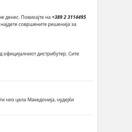
не денес. Повикајте на
+389 2 3114495
и најдете совршените решенија за
д официјалниот дистрибутер. Сите
ти низ цела Македонија, нудејќи