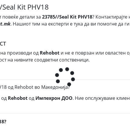
/Seal Kit PHV18
т повеќе детали за
23785//Seal Kit PHV18
? Контактирајте 
t.mk
. Нашиот тим на експерти е тука да ви помогне да г
ст
 на производи од
Rehobot
и не е поврзан или овластен о
ост на нивните соодветни сопственици.
V18 од Rehobot во Македонија?
од
Rehobot
од
Импехрон ДОО
. Ние опслужуваме клиен
18?