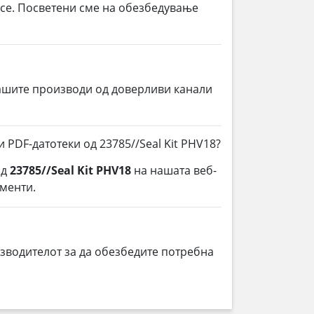
 се. Посветени сме на обезбедување
ашите производи од доверливи канали
 PDF-датотеки од 23785//Seal Kit PHV18?
од
23785//Seal Kit PHV18
на нашата веб-
ументи.
зводителот за да обезбедите потребна