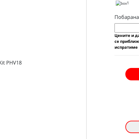
1
Побарана
Цените и д
се приближ
испратиме 