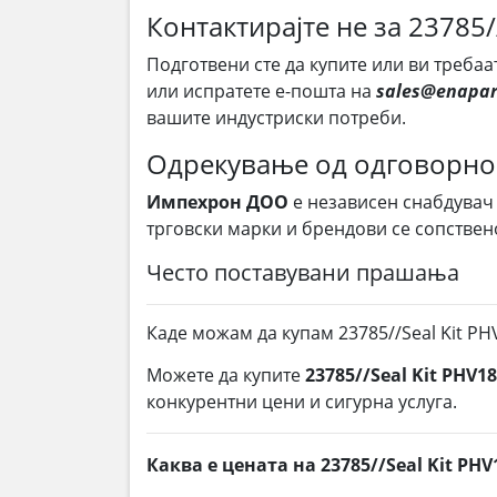
Контактирајте не за 23785/
Подготвени сте да купите или ви требаа
или испратете е-пошта на
sales@enapar
вашите индустриски потреби.
Одрекување од одговорно
Импехрон ДОО
е независен снабдувач
трговски марки и брендови се сопствен
Често поставувани прашања
Каде можам да купам 23785//Seal Kit PH
Можете да купите
23785//Seal Kit PHV18
конкурентни цени и сигурна услуга.
Каква е цената на 23785//Seal Kit PHV