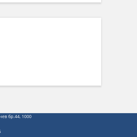
чев бр.44, 1000
5