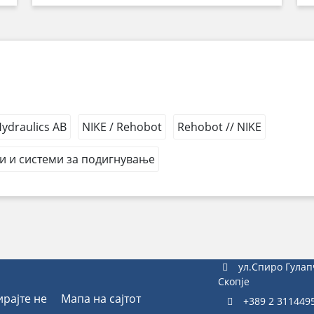
draulics AB
NIKE / Rehobot
Rehobot // NIKE
и и системи за подигнување
ул.Спиро Гулап
Скопје
ирајте не
Мапа на сајтот
+389 2 311449