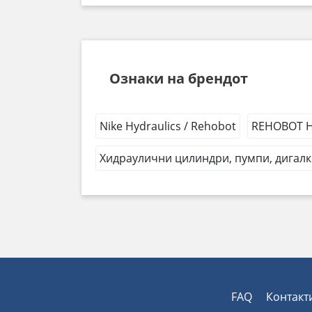
Ознаки на брендот
Nike Hydraulics / Rehobot
REHOBOT Hy
Хидраулични цилиндри, пумпи, дигалк
FAQ
Контакт