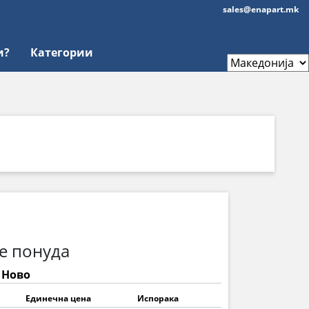
sales@enapart.mk
и?
Категории
е понуда
: Ново
Единечна цена
Испорака