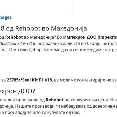
images
V18 од Rehobot во Македонија
од
Rehobot
во Македонија? Во
Импехрон ДОО (Impexron
85//Seal Kit PHV18
. Без разлика дали сте во Скопје, Бито
илеп, Штип или Дебар, можеме да ви ги обезбедиме пот
 за
23785//Seal Kit PHV18
, ве молиме контактирајте не за
пехрон ДОО?
гинални производи од
Rehobot
по конкурентни цени. На
донија. Нашите производи ги набавуваме од доверливи к
на производите што ги купувате од нас.