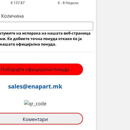
€ 137.87
6 - 8 Недели
 Количина
атумите на испорака на нашата веб-страница
ни. Ќе добиете точна понуда откако ќе ја
нашата официјална понуда.
Побарајте официјална понуда
sales@enapart.mk
Коментари