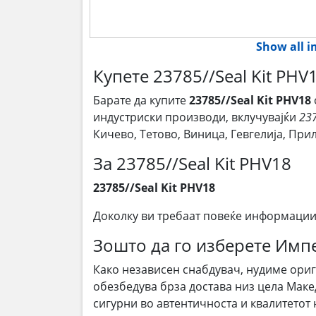
Show all 
Купете 23785//Seal Kit PH
Барате да купите
23785//Seal Kit PHV18
индустриски производи, вклучувајќи
237
Кичево, Тетово, Виница, Гевгелија, Пр
За 23785//Seal Kit PHV18
23785//Seal Kit PHV18
Доколку ви требаат повеќе информации
Зошто да го изберете Им
Како независен снабдувач, нудиме ори
обезбедува брза достава низ цела Маке
сигурни во автентичноста и квалитетот 