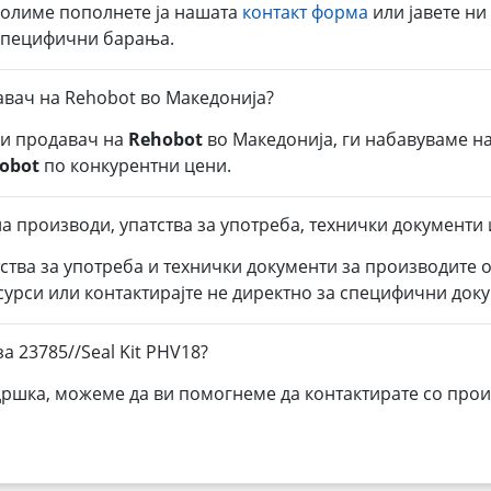
молиме пополнете ја нашата
контакт форма
или јавете ни
 специфични барања.
авач на Rehobot во Македонија?
ли продавач на
Rehobot
во Македонија, ги набавуваме н
obot
по конкурентни цени.
 производи, упатства за употреба, технички документи и
тства за употреба и технички документи за производите 
есурси или контактирајте не директно за специфични док
 23785//Seal Kit PHV18?
дршка, можеме да ви помогнеме да контактирате со прои