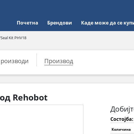
Почетна
Брендови
Каде може да се куп
/Seal Kit PHV18
роизводи
Производ
 од Rehobot
Добијт
Состојба
Количина