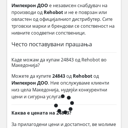
Импехрон ДОО
е независен снабдувач на
производи од
Rehobot
и не е поврзан или
овластен од официјалниот дистрибутер. Сите
трговски марки и брендови се сопственост на
нивните соодветни сопственици.
Често поставувани прашања
Каде можам да купам 24843 од Rehobot во
Македонија?
Можете да купите
24843
од
Rehobot
од
Импехрон ДОО
. Ние опслужуваме клиенти
низ цела Македонија, нудејќи конкурентни
цени и сигурна услуга.
Каква е цената на 24843?
За прилагодени цени и достапност, ве молиме