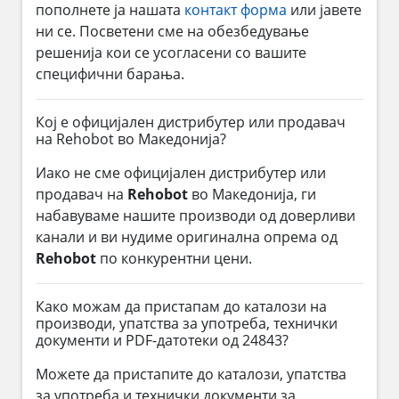
пополнете ја нашата
контакт форма
или јавете
ни се. Посветени сме на обезбедување
решенија кои се усогласени со вашите
специфични барања.
Кој е официјален дистрибутер или продавач
на Rehobot во Македонија?
Иако не сме официјален дистрибутер или
продавач на
Rehobot
во Македонија, ги
набавуваме нашите производи од доверливи
канали и ви нудиме оригинална опрема од
Rehobot
по конкурентни цени.
Како можам да пристапам до каталози на
производи, упатства за употреба, технички
документи и PDF-датотеки од 24843?
Можете да пристапите до каталози, упатства
за употреба и технички документи за