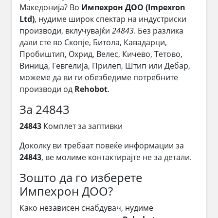
Македонија? Во
Импехрон ДОО (Impexron
Ltd)
, нудиме широк спектар на индустриски
производи, вклучувајќи
24843
. Без разлика
дали сте во Скопје, Битола, Кавадарци,
Пробиштип, Охрид, Велес, Кичево, Тетово,
Виница, Гевгелија, Прилеп, Штип или Дебар,
можеме да ви ги обезбедиме потребните
производи од
Rehobot
.
За 24843
24843
Комплет за заптивки
Доколку ви требаат повеќе информации за
24843
, ве молиме контактирајте не за детали.
Зошто да го изберете
Импехрон ДОО?
Како независен снабдувач, нудиме