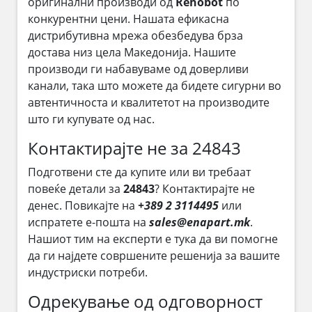
оригинални производи од
Rehobot
по
конкурентни цени. Нашата ефикасна
дистрибутивна мрежа обезбедува брза
достава низ цела Македонија. Нашите
производи ги набавуваме од доверливи
канали, така што можете да бидете сигурни во
автентичноста и квалитетот на производите
што ги купувате од нас.
Контактирајте не за 24843
Подготвени сте да купите или ви требаат
повеќе детали за
24843
? Контактирајте не
денес. Повикајте на
+389 2 3114495
или
испратете е-пошта на
sales@enapart.mk
.
Нашиот тим на експерти е тука да ви помогне
да ги најдете совршените решенија за вашите
индустриски потреби.
Одрекување од одговорност