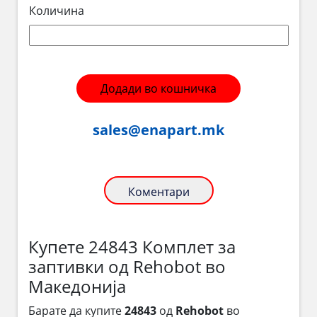
Количина
Додади во кошничка
sales@enapart.mk
Коментари
Купете 24843 Комплет за
заптивки од Rehobot во
Македонија
Барате да купите
24843
од
Rehobot
во