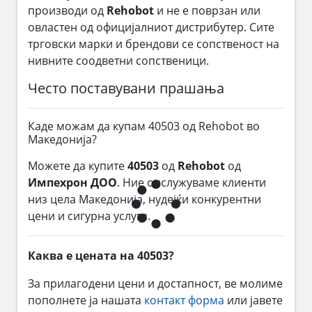
производи од
Rehobot
и не е поврзан или
овластен од официјалниот дистрибутер. Сите
трговски марки и брендови се сопственост на
нивните соодветни сопственици.
Често поставувани прашања
Каде можам да купам 40503 од Rehobot во
Македонија?
Можете да купите
40503
од
Rehobot
од
Импехрон ДОО
. Ние опслужуваме клиенти
низ цела Македонија, нудејќи конкурентни
цени и сигурна услуга.
Каква е цената на 40503?
За прилагодени цени и достапност, ве молиме
пополнете ја нашата
контакт форма
или јавете