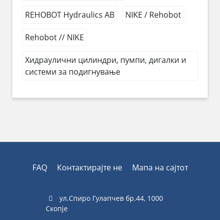
REHOBOT Hydraulics AB
NIKE / Rehobot
Rehobot // NIKE
Хидраулични цилиндри, пумпи, дигалки и
системи за подигнување
FAQ
Контактирајте не
Мапа на сајтот
ул.Спиро Гулапчев бр.44, 1000
Скопје