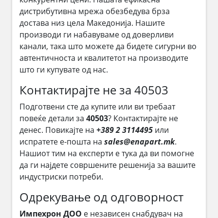
дистрибутивна мрежа обезбедува брза
достава низ цела Македонија. Нашите
производи ги набавуваме од доверливи
канали, така што можете да бидете сигурни во
автентичноста и квалитетот на производите
што ги купувате од нас.
Контактирајте не за 40503
Подготвени сте да купите или ви требаат
повеќе детали за
40503
? Контактирајте не
денес. Повикајте на
+389 2 3114495
или
испратете е-пошта на
sales@enapart.mk
.
Нашиот тим на експерти е тука да ви помогне
да ги најдете совршените решенија за вашите
индустриски потреби.
Одрекување од одговорност
Импехрон ДОО
е независен снабдувач на