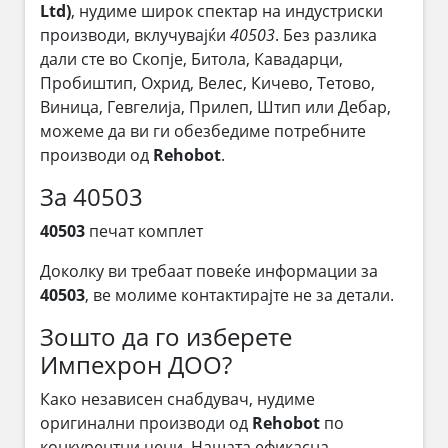
Ltd)
, нудиме широк спектар на индустриски
производи, вклучувајќи
40503
. Без разлика
дали сте во Скопје, Битола, Кавадарци,
Пробиштип, Охрид, Велес, Кичево, Тетово,
Виница, Гевгелија, Прилеп, Штип или Дебар,
можеме да ви ги обезбедиме потребните
производи од
Rehobot
.
За 40503
40503
печат комплет
Доколку ви требаат повеќе информации за
40503
, ве молиме контактирајте не за детали.
Зошто да го изберете
Импехрон ДОО?
Како независен снабдувач, нудиме
оригинални производи од
Rehobot
по
конкурентни цени. Нашата ефикасна