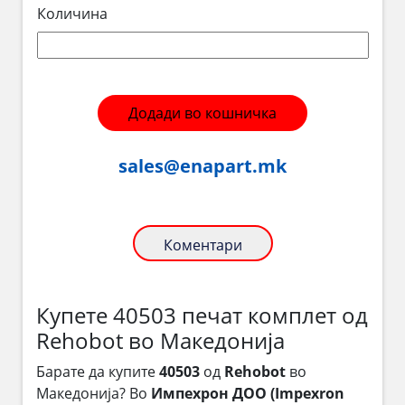
Количина
Додади во кошничка
sales@enapart.mk
Коментари
Купете 40503 печат комплет од
Rehobot во Македонија
Барате да купите
40503
од
Rehobot
во
Македонија? Во
Импехрон ДОО (Impexron