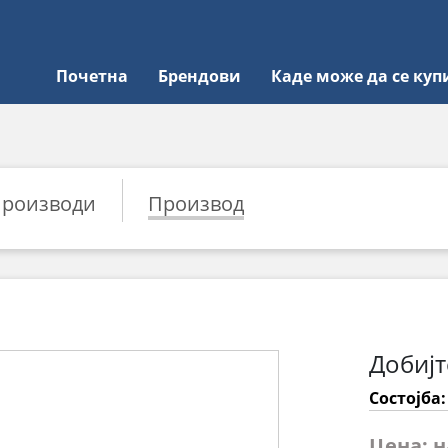
Почетна
Брендови
Каде може да се куп
роизводи
Производ
Добијт
Состојба
Цена: 