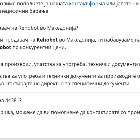
молиме пополнете ја нашата
контакт форма
или јавете ни
 специфични барања.
авач на Rehobot во Македонија?
ли продавач на
Rehobot
во Македонија, ги набавуваме н
obot
по конкурентни цени.
а производи, упатства за употреба, технички документи 
тства за употреба и технички документи за производите 
 контактирајте не директно за специфични документи.
за 44381?
дршка, можеме да ви помогнеме да контактирате со прои