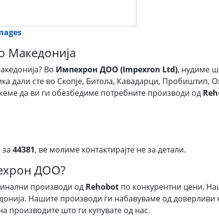
images
во Македонија
акедонија? Во
Импехрон ДОО (Impexron Ltd)
, нудиме ш
ика дали сте во Скопје, Битола, Кавадарци, Пробиштип, О
ожеме да ви ги обезбедиме потребните производи од
Reh
 за
44381
, ве молиме контактирајте не за детали.
пехрон ДОО?
гинални производи од
Rehobot
по конкурентни цени. На
донија. Нашите производи ги набавуваме од доверливи к
на производите што ги купувате од нас.