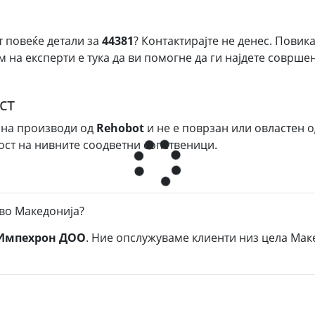
т повеќе детали за
44381
? Контактирајте не денес. Повика
м на експерти е тука да ви помогне да ги најдете соврш
ст
 на производи од
Rehobot
и не е поврзан или овластен о
ост на нивните соодветни сопственици.
 во Македонија?
Импехрон ДОО
. Ние опслужуваме клиенти низ цела Маке