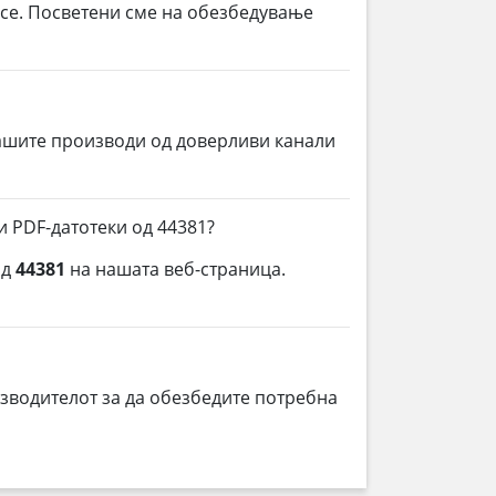
 се. Посветени сме на обезбедување
ашите производи од доверливи канали
и PDF-датотеки од 44381?
од
44381
на нашата веб-страница.
зводителот за да обезбедите потребна