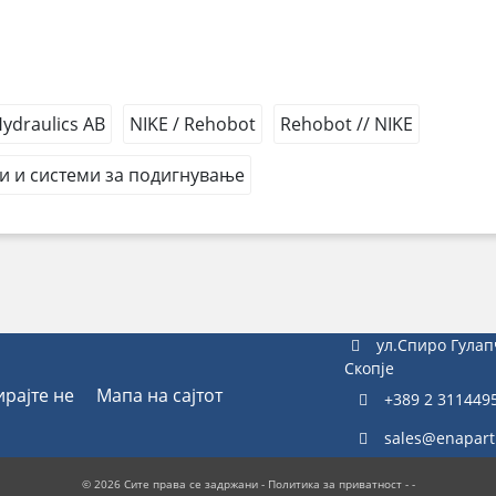
draulics AB
NIKE / Rehobot
Rehobot // NIKE
и и системи за подигнување
ул.Спиро Гулап
Скопје
ирајте не
Мапа на сајтот
+389 2 311449
sales@enapart
© 2026 Сите права се задржани -
Политика за приватност
- -