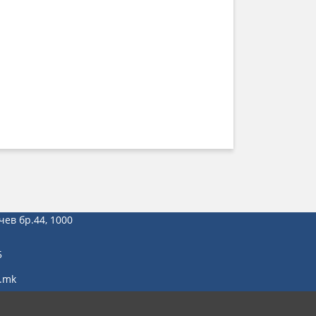
чев бр.44, 1000
5
.mk