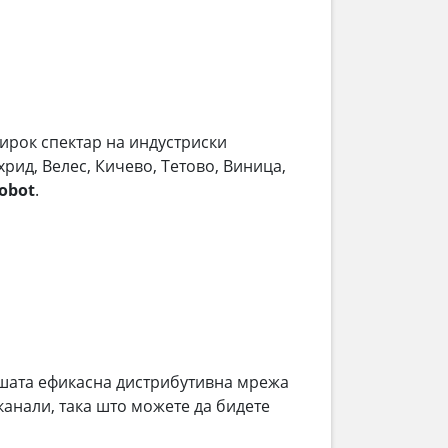
ирок спектар на индустриски
хрид, Велес, Кичево, Тетово, Виница,
obot
.
шата ефикасна дистрибутивна мрежа
анали, така што можете да бидете