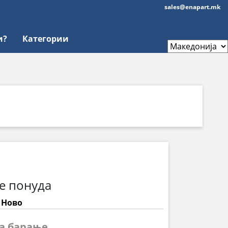
sales@enapart.mk
и?
Категории
е понуда
: Ново
на барање