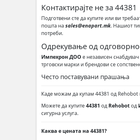
Контактирајте не за 44381
Подготвени сте да купите или ви требаа
пошта на
sales@enapart.mk
. Нашиот ти
потреби.
Одрекување од одговорно
Импехрон ДОО
е независен снабдувач
трговски марки и брендови се сопствен
Често поставувани прашања
Каде можам да купам 44381 од Rehobot
Можете да купите
44381
од
Rehobot
од
сигурна услуга.
Каква е цената на 44381?