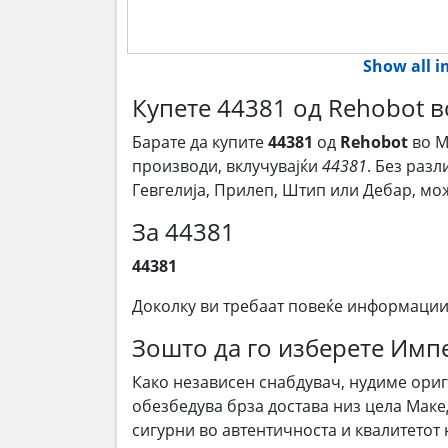
Show all 
Купете 44381 од Rehobot 
Барате да купите
44381
од
Rehobot
во М
производи, вклучувајќи
44381
. Без разл
Гевгелија, Прилеп, Штип или Дебар, м
За 44381
44381
Доколку ви требаат повеќе информации
Зошто да го изберете Им
Како независен снабдувач, нудиме ори
обезбедува брза достава низ цела Маке
сигурни во автентичноста и квалитетот 