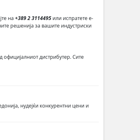
јте на
+389 2 3114495
или испратете е-
ените решенија за вашите индустриски
д официјалниот дистрибутер. Сите
донија, нудејќи конкурентни цени и