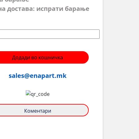
на достава: испрати барање
Додади во кошничка
sales@enapart.mk
Коментари