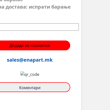
на достава: испрати барање
Додади во кошничка
sales@enapart.mk
Коментари