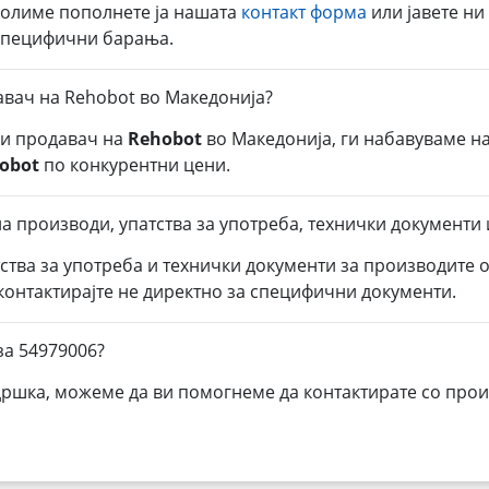
молиме пополнете ја нашата
контакт форма
или јавете ни
 специфични барања.
авач на Rehobot во Македонија?
ли продавач на
Rehobot
во Македонија, ги набавуваме н
obot
по конкурентни цени.
а производи, упатства за употреба, технички документи 
тства за употреба и технички документи за производите 
 контактирајте не директно за специфични документи.
за 54979006?
дршка, можеме да ви помогнеме да контактирате со прои