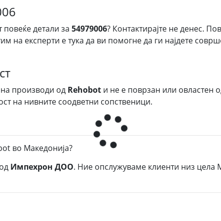
006
т повеќе детали за
54979006
? Контактирајте не денес. По
тим на експерти е тука да ви помогне да ги најдете сов
ст
 на производи од
Rehobot
и не е поврзан или овластен о
ост на нивните соодветни сопственици.
bot во Македонија?
од
Импехрон ДОО
. Ние опслужуваме клиенти низ цела 