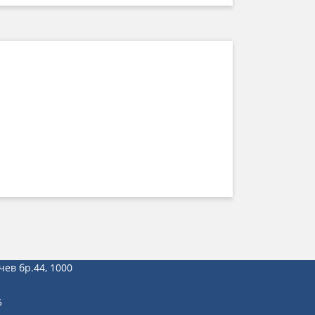
чев бр.44, 1000
5