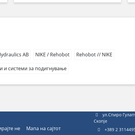
draulics AB
NIKE / Rehobot
Rehobot // NIKE
и и системи за подигнување
ул.Спиро Гулап
Скопје
ирајте не
Мапа на сајтот
+389 2 311449