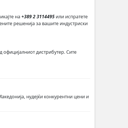
викајте на
+389 2 3114495
или испратете
ршените решенија за вашите индустриски
д официјалниот дистрибутер. Сите
Македонија, нудејќи конкурентни цени и