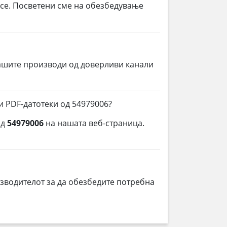
 се. Посветени сме на обезбедување
ашите производи од доверливи канали
и PDF-датотеки од 54979006?
од
54979006
на нашата веб-страница.
зводителот за да обезбедите потребна