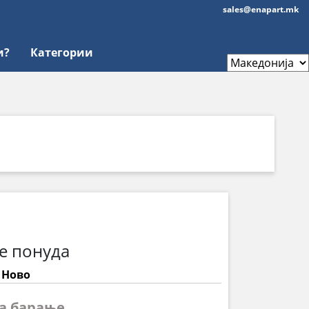
sales@enapart.mk
и?
Категории
е понуда
: Ново
на барање