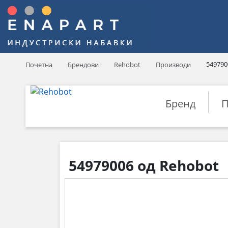
549790
Почетна
Брендови
Rehobot
Производи
Бренд
П
54979006 од Rehobot