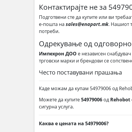
Контактирајте не за 54979
Подготвени сте да купите или ви требаа
е-пошта на
sales@enapart.mk
. Нашиот 
потреби.
Одрекување од одговорно
Импехрон ДОО
е независен снабдувач
трговски марки и брендови се сопствен
Често поставувани прашања
Каде можам да купам 54979006 од Reho
Можете да купите
54979006
од
Rehobot
сигурна услуга.
Каква е цената на 54979006?