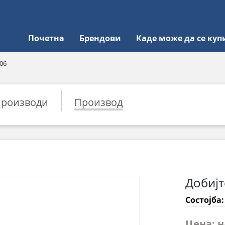
Почетна
Брендови
Каде може да се куп
06
роизводи
Производ
Добијт
Состојба
Цена: 