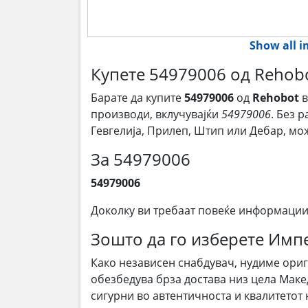
Show all 
Купете 54979006 од Rehob
Барате да купите
54979006
од
Rehobot
в
производи, вклучувајќи
54979006
. Без 
Гевгелија, Прилеп, Штип или Дебар, м
За 54979006
54979006
Доколку ви требаат повеќе информации
Зошто да го изберете Им
Како независен снабдувач, нудиме ори
обезбедува брза достава низ цела Маке
сигурни во автентичноста и квалитетот 