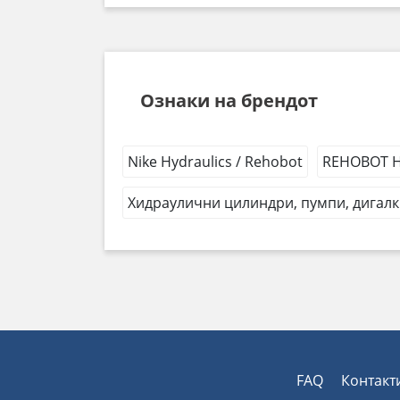
Ознаки на брендот
Nike Hydraulics / Rehobot
REHOBOT Hy
Хидраулични цилиндри, пумпи, дигалк
FAQ
Контакт