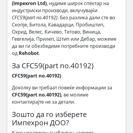
(Impexron Ltd)
, нудиме широк спектар на
индустриски производи, вклучувајќи
CFC59(part no.40192)
. Без разлика дали сте во
Скопје, Битола, Кавадарци, Пробиштип,
Охрид, Велес, Кичево, Тетово, Виница,
Гевгелија, Прилеп, Штип или Дебар, можеме
да ви ги обезбедиме потребните производи
од
Rehobot
.
За CFC59(part no.40192)
CFC59(part no.40192)
Доколку ви требаат повеќе информации за
CFC59(part no.40192)
, ве молиме
контактирајте не за детали.
Зошто да го изберете
Импехрон ДОО?
Како независен снабдувач, нудиме