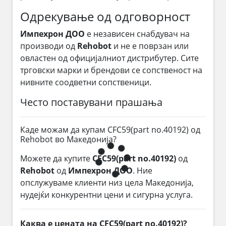
Одрекување од одговорност
Импехрон ДОО
е независен снабдувач на
производи од
Rehobot
и не е поврзан или
овластен од официјалниот дистрибутер. Сите
трговски марки и брендови се сопственост на
нивните соодветни сопственици.
Често поставувани прашања
Каде можам да купам CFC59(part no.40192) од
Rehobot во Македонија?
Можете да купите
CFC59(part no.40192)
од
Rehobot
од
Импехрон ДОО
. Ние
опслужуваме клиенти низ цела Македонија,
нудејќи конкурентни цени и сигурна услуга.
Каква е цената на CFC59(part no.40192)?