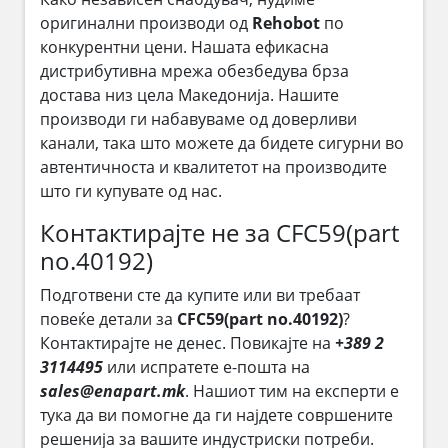
оригинални производи од
Rehobot
по
конкурентни цени. Нашата ефикасна
дистрибутивна мрежа обезбедува брза
достава низ цела Македонија. Нашите
производи ги набавуваме од доверливи
канали, така што можете да бидете сигурни во
автентичноста и квалитетот на производите
што ги купувате од нас.
Контактирајте не за CFC59(part
no.40192)
Подготвени сте да купите или ви требаат
повеќе детали за
CFC59(part no.40192)
?
Контактирајте не денес. Повикајте на
+389 2
3114495
или испратете е-пошта на
sales@enapart.mk
. Нашиот тим на експерти е
тука да ви помогне да ги најдете совршените
решенија за вашите индустриски потреби.