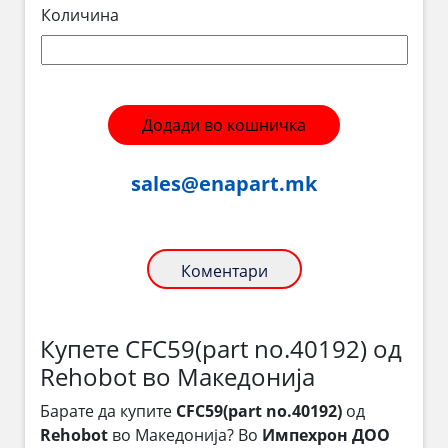
Количина
Додади во кошничка
sales@enapart.mk
Коментари
Купете CFC59(part no.40192) од
Rehobot во Македонија
Барате да купите
CFC59(part no.40192)
од
Rehobot
во Македонија? Во
Импехрон ДОО