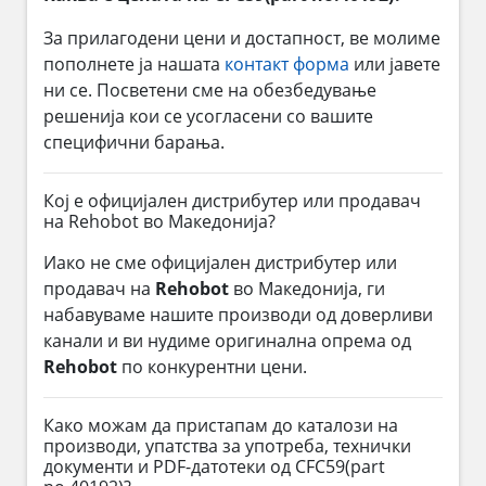
За прилагодени цени и достапност, ве молиме
пополнете ја нашата
контакт форма
или јавете
ни се. Посветени сме на обезбедување
решенија кои се усогласени со вашите
специфични барања.
Кој е официјален дистрибутер или продавач
на Rehobot во Македонија?
Иако не сме официјален дистрибутер или
продавач на
Rehobot
во Македонија, ги
набавуваме нашите производи од доверливи
канали и ви нудиме оригинална опрема од
Rehobot
по конкурентни цени.
Како можам да пристапам до каталози на
производи, упатства за употреба, технички
документи и PDF-датотеки од CFC59(part