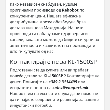
Како независен снабдувач, нудиме
оригинални производи од
Rehobot
по
конкурентни цени. Нашата ефикасна
дистрибутивна мрежа обезбедува брза
достава низ цела Македонија. Нашите
производи ги набавуваме од доверливи
канали, така што можете да бидете сигурни во
автентичноста и квалитетот на производите
што ги купувате од нас.
Контактирајте не за KL-1500SP
Подготвени сте да купите или ви требаат
повеќе детали за
KL-1500SP
? Контактирајте не
денес. Повикајте на
+389 2 3114495
или
испратете е-пошта на
sales@enapart.mk
.
Нашиот тим на експерти е тука да ви помогне
да ги најдете совршените решенија за вашите
индустриски потреби.