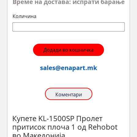
Време на достава: испрати барање
Количина
Додади во кошничка
sales@enapart.mk
Коментари
Купете KL-1500SP Пролет
притисок плоча 1 од Rehobot
во Македонија