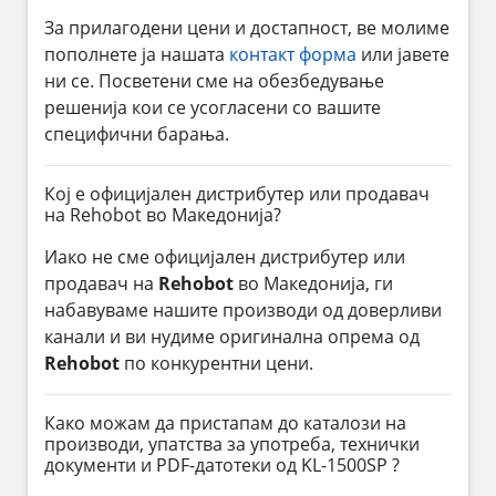
За прилагодени цени и достапност, ве молиме
пополнете ја нашата
контакт форма
или јавете
ни се. Посветени сме на обезбедување
решенија кои се усогласени со вашите
специфични барања.
Кој е официјален дистрибутер или продавач
на Rehobot во Македонија?
Иако не сме официјален дистрибутер или
продавач на
Rehobot
во Македонија, ги
набавуваме нашите производи од доверливи
канали и ви нудиме оригинална опрема од
Rehobot
по конкурентни цени.
Како можам да пристапам до каталози на
производи, упатства за употреба, технички
документи и PDF-датотеки од KL-1500SP ?