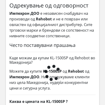
Одрекување од одговорност
Импехрон ДОО
е независен снабдувач на
производи од
Rehobot
и не е поврзан или
овластен од официјалниот дистрибутер. Сите
трговски марки и брендови се сопственост на
нивните соодветни сопственици.
Често поставувани прашања
Каде можам да купам KL-1500SP од Rehobot во
Македонија?
Можете да купите
KL-1500SP
од
Rehobot
од
Импехрон ДОО
. Ние опслужуваме клиенти
низ цела Македонија, нудејќи конкурентни
цени и сигурна услуга.
Каква е цената на KL-1500SP ?