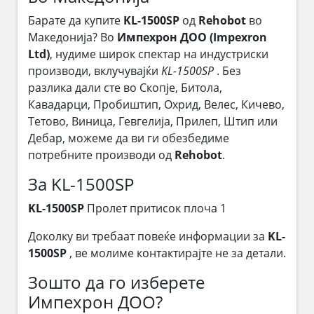
Барате да купите
KL-1500SP
од
Rehobot
во
Македонија? Во
Импехрон ДОО (Impexron
Ltd)
, нудиме широк спектар на индустриски
производи, вклучувајќи
KL-1500SP
. Без
разлика дали сте во Скопје, Битола,
Кавадарци, Пробиштип, Охрид, Велес, Кичево,
Тетово, Виница, Гевгелија, Прилеп, Штип или
Дебар, можеме да ви ги обезбедиме
потребните производи од
Rehobot
.
За KL-1500SP
KL-1500SP
Пролет притисок плоча 1
Доколку ви требаат повеќе информации за
KL-
1500SP
, ве молиме контактирајте не за детали.
Зошто да го изберете
Импехрон ДОО?