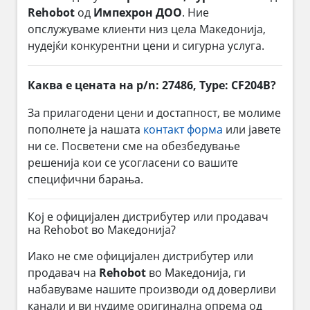
Rehobot
од
Импехрон ДОО
. Ние
опслужуваме клиенти низ цела Македонија,
нудејќи конкурентни цени и сигурна услуга.
Каква е цената на p/n: 27486, Type: CF204B?
За прилагодени цени и достапност, ве молиме
пополнете ја нашата
контакт форма
или јавете
ни се. Посветени сме на обезбедување
решенија кои се усогласени со вашите
специфични барања.
Кој е официјален дистрибутер или продавач
на Rehobot во Македонија?
Иако не сме официјален дистрибутер или
продавач на
Rehobot
во Македонија, ги
набавуваме нашите производи од доверливи
канали и ви нудиме оригинална опрема од