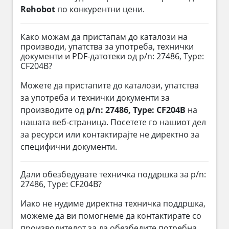
Rehobot
по конкурентни цени.
Како можам да пристапам до каталози на
производи, упатства за употреба, технички
документи и PDF-датотеки од p/n: 27486, Type:
CF204B?
Можете да пристапите до каталози, упатства
за употреба и технички документи за
производите од
p/n: 27486, Type: CF204B
на
нашата веб-страница. Посетете го нашиот дел
за ресурси или контактирајте не директно за
специфични документи.
Дали обезбедувате техничка поддршка за p/n:
27486, Type: CF204B?
Иако не нудиме директна техничка поддршка,
можеме да ви помогнеме да контактирате со
производителот за да обезбедите потребна