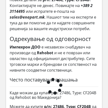
Контактирајте не денес. Повикајте на
+389 2
3114495
или испратете е-пошта на
sales@enapart.mk
. Нашиот тим на експерти е
тука да ви помогне да ги најдете совршените
решенија за вашите индустриски потреби.
Одрекување од одговорност
Импехрон ДОО
е независен снабдувач на
производи од
Rehobot
и не е поврзан или
овластен од официјалниот дистрибутер. Сите
трговски марки и брендови се сопственост на
нивните соодветни сопственици.
Често поставувани прашања
Каде можам да купам p/n: 27486, Type: CF204B
од Rehobot во Македонија?
Можете да купите
p/n: 27486, Type: CF204B
од