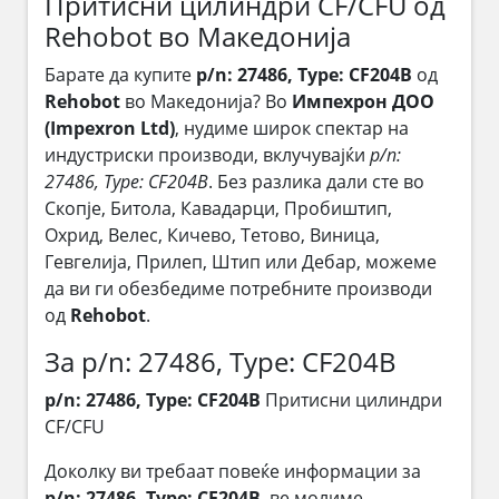
Притисни цилиндри CF/CFU од
Rehobot во Македонија
Барате да купите
p/n: 27486, Type: CF204B
од
Rehobot
во Македонија? Во
Импехрон ДОО
(Impexron Ltd)
, нудиме широк спектар на
индустриски производи, вклучувајќи
p/n:
27486, Type: CF204B
. Без разлика дали сте во
Скопје, Битола, Кавадарци, Пробиштип,
Охрид, Велес, Кичево, Тетово, Виница,
Гевгелија, Прилеп, Штип или Дебар, можеме
да ви ги обезбедиме потребните производи
од
Rehobot
.
За p/n: 27486, Type: CF204B
p/n: 27486, Type: CF204B
Притисни цилиндри
CF/CFU
Доколку ви требаат повеќе информации за
p/n: 27486, Type: CF204B
, ве молиме