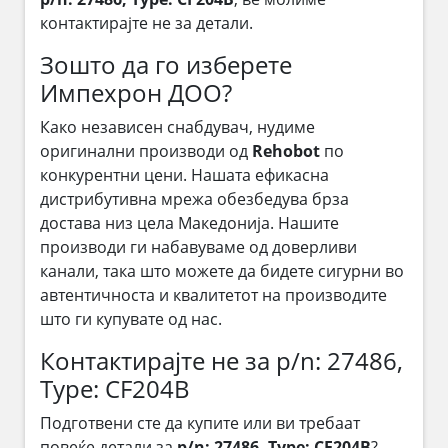
контактирајте не за детали.
Зошто да го изберете
Импехрон ДОО?
Како независен снабдувач, нудиме
оригинални производи од
Rehobot
по
конкурентни цени. Нашата ефикасна
дистрибутивна мрежа обезбедува брза
достава низ цела Македонија. Нашите
производи ги набавуваме од доверливи
канали, така што можете да бидете сигурни во
автентичноста и квалитетот на производите
што ги купувате од нас.
Контактирајте не за p/n: 27486,
Type: CF204B
Подготвени сте да купите или ви требаат
повеќе детали за
p/n: 27486, Type: CF204B
?