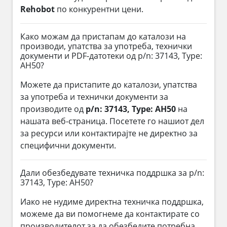
Rehobot
по конкурентни цени.
Како можам да пристапам до каталози на
производи, упатства за употреба, технички
документи и PDF-датотеки од p/n: 37143, Type:
AH50?
Можете да пристапите до каталози, упатства
за употреба и технички документи за
производите од
p/n: 37143, Type: AH50
на
нашата веб-страница. Посетете го нашиот дел
за ресурси или контактирајте не директно за
специфични документи.
Дали обезбедувате техничка поддршка за p/n:
37143, Type: AH50?
Иако не нудиме директна техничка поддршка,
можеме да ви помогнеме да контактирате со
производителот за да обезбедите потребна