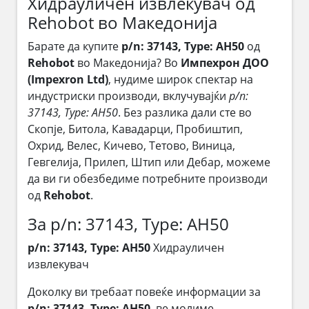
Хидрауличен извлекувач од
Rehobot во Македонија
Барате да купите
p/n: 37143, Type: AH50
од
Rehobot
во Македонија? Во
Импехрон ДОО
(Impexron Ltd)
, нудиме широк спектар на
индустриски производи, вклучувајќи
p/n:
37143, Type: AH50
. Без разлика дали сте во
Скопје, Битола, Кавадарци, Пробиштип,
Охрид, Велес, Кичево, Тетово, Виница,
Гевгелија, Прилеп, Штип или Дебар, можеме
да ви ги обезбедиме потребните производи
од
Rehobot
.
За p/n: 37143, Type: AH50
p/n: 37143, Type: AH50
Хидрауличен
извлекувач
Доколку ви требаат повеќе информации за
p/n: 37143, Type: AH50
, ве молиме