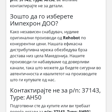
контактирајте не за детали.
Зошто да го изберете
Импехрон ДОО?
Како независен снабдувач, нудиме
оригинални производи од
Rehobot
по
конкурентни цени. Нашата ефикасна
дистрибутивна мрежа обезбедува брза
достава низ цела Македонија. Нашите
производи ги набавуваме од доверливи
канали, така што можете да бидете сигурни во
автентичноста и квалитетот на производите
што ги купувате од нас.
Контактирајте не за p/n: 37143,
Type: AH50
Подготвени сте да купите или ви требаат
повеќе детали за
p/n: 37143, Type: AH50
?