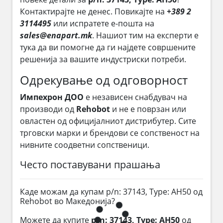
Контактирајте не денес. Повикајте на
+389 2
3114495
или испратете е-пошта на
sales@enapart.mk
. Нашиот тим на експерти е
тука да ви помогне да ги најдете совршените
решенија за вашите индустриски потреби.
Одрекување од одговорност
Импехрон ДОО
е независен снабдувач на
производи од
Rehobot
и не е поврзан или
овластен од официјалниот дистрибутер. Сите
трговски марки и брендови се сопственост на
нивните соодветни сопственици.
Често поставувани прашања
Каде можам да купам p/n: 37143, Type: AH50 од
Rehobot во Македонија?
Можете да купите
p/n: 37143, Type: AH50
од