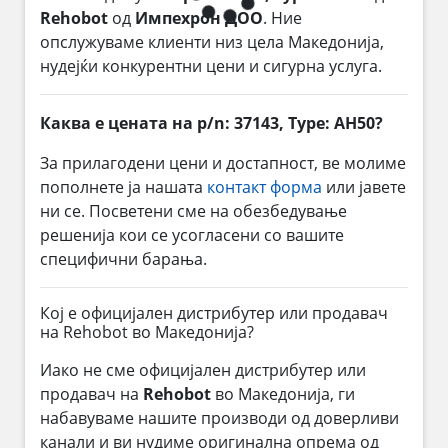
Rehobot
од
Импехрон ДОО
. Ние
опслужуваме клиенти низ цела Македонија,
нудејќи конкурентни цени и сигурна услуга.
Каква е цената на p/n: 37143, Type: AH50?
За прилагодени цени и достапност, ве молиме
пополнете ја нашата
контакт форма
или јавете
ни се. Посветени сме на обезбедување
решенија кои се усогласени со вашите
специфични барања.
Кој е официјален дистрибутер или продавач
на Rehobot во Македонија?
Иако не сме официјален дистрибутер или
продавач на
Rehobot
во Македонија, ги
набавуваме нашите производи од доверливи
канали и ви нудиме оригинална опрема од