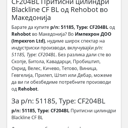
CF204BL Притисни цилиндри
Blackline CF BL од Rehobot во
Македонија
Барате да купите
p/n: 51185, Type: CF204BL
од
Rehobot
во Македонија? Во
Импехрон ДОО
(Impexron Ltd)
, нудиме широк спектар на
индустриски производи, вклучувајќи
p/n:
51185, Type: CF204BL
. Без разлика дали сте во
Скопје, Битола, Кавадарци, Пробиштип,
Охрид, Велес, Кичево, Тетово, Виница,
Гевгелија, Прилеп, Штип или Дебар, можеме
да ви ги обезбедиме потребните производи
од
Rehobot
.
За p/n: 51185, Type: CF204BL
p/n: 51185, Type: CF204BL
Притисни цилиндри
Blackline CF BL