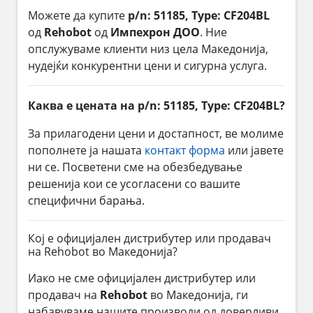
Можете да купите
p/n: 51185, Type: CF204BL
од
Rehobot
од
Импехрон ДОО
. Ние
опслужуваме клиенти низ цела Македонија,
нудејќи конкурентни цени и сигурна услуга.
Каква е цената на p/n: 51185, Type: CF204BL?
За прилагодени цени и достапност, ве молиме
пополнете ја нашата
контакт форма
или јавете
ни се. Посветени сме на обезбедување
решенија кои се усогласени со вашите
специфични барања.
Кој е официјален дистрибутер или продавач
на Rehobot во Македонија?
Иако не сме официјален дистрибутер или
продавач на
Rehobot
во Македонија, ги
набавуваме нашите производи од доверливи