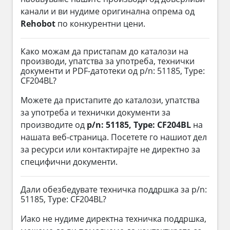
канали и ви нудиме оригинална опрема од
Rehobot
по конкурентни цени.
Како можам да пристапам до каталози на
производи, упатства за употреба, технички
документи и PDF-датотеки од p/n: 51185, Type:
CF204BL?
Можете да пристапите до каталози, упатства
за употреба и технички документи за
производите од
p/n: 51185, Type: CF204BL
на
нашата веб-страница. Посетете го нашиот дел
за ресурси или контактирајте не директно за
специфични документи.
Дали обезбедувате техничка поддршка за p/n:
51185, Type: CF204BL?
Иако не нудиме директна техничка поддршка,