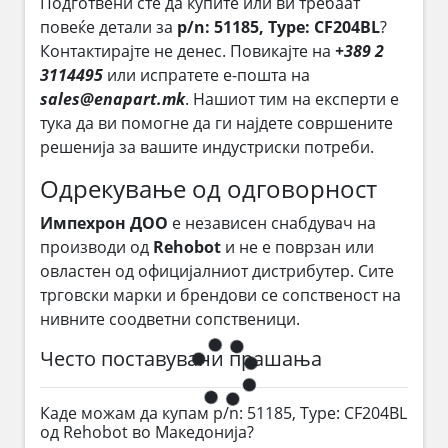
Подготвени сте да купите или ви требаат
повеќе детали за
p/n: 51185, Type: CF204BL
?
Контактирајте не денес. Повикајте на
+389 2
3114495
или испратете е-пошта на
sales@enapart.mk
. Нашиот тим на експерти е
тука да ви помогне да ги најдете совршените
решенија за вашите индустриски потреби.
Одрекување од одговорност
Импехрон ДОО
е независен снабдувач на
производи од
Rehobot
и не е поврзан или
овластен од официјалниот дистрибутер. Сите
трговски марки и брендови се сопственост на
нивните соодветни сопственици.
Често поставувани прашања
Каде можам да купам p/n: 51185, Type: CF204BL
од Rehobot во Македонија?