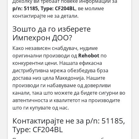
Доколку ви требаат повеќе информации за
p/n: 51185, Type: CF204BL
, ве молиме
контактирајте не за детали.
Зошто да го изберете
Импехрон ДОО?
Како независен снабдувач, нудиме
оригинални производи од
Rehobot
по
конкурентни цени. Нашата ефикасна
дистрибутивна мрежа обезбедува брза
достава низ цела Македонија. Нашите
производи ги набавуваме од доверливи
канали, така што можете да бидете сигурни во
автентичноста и квалитетот на производите
што ги купувате од нас.
Контактирајте не за p/n: 51185,
Type: CF204BL