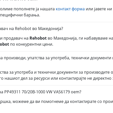
молиме пополнете ја нашата
контакт форма
или јавете ни
 специфични барања.
авач на Rehobot во Македонија?
ли продавач на
Rehobot
во Македонија, ги набавуваме н
obot
по конкурентни цени.
а производи, упатства за употреба, технички документи 
тства за употреба и технички документи за производите 
го нашиот дел за ресурси или контактирајте не директно
за PP49311 70/20B-1000 VW VAS6179 oem?
дршка, можеме да ви помогнеме да контактирате со прои