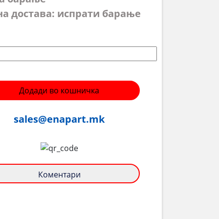
на достава: испрати барање
Додади во кошничка
sales@enapart.mk
Коментари