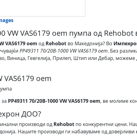
images
00 VW VAS6179 oem пумпа од Rehobot 
VW VAS6179 oem
од
Rehobot
во Македонија? Во
Импехрон
учувајќи
PP49311 70/20B-1000 VW VAS6179 oem
. Без разлик
во, Виница, Гевгелија, Прилеп, Штип или Дебар, можеме
W VAS6179 oem
умпа
 за
PP49311 70/20B-1000 VW VAS6179 oem
, ве молиме кон
пехрон ДОО?
гинални производи од
Rehobot
по конкурентни цени. На
донија. Нашите производи ги набавуваме од доверливи к