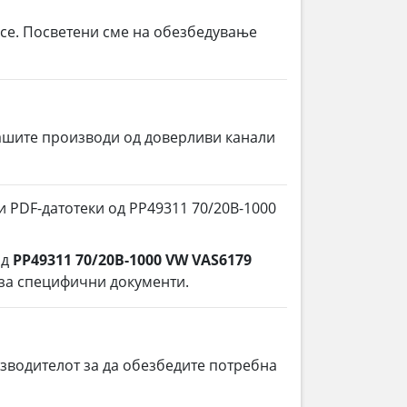
 се. Посветени сме на обезбедување
ашите производи од доверливи канали
и PDF-датотеки од PP49311 70/20B-1000
од
PP49311 70/20B-1000 VW VAS6179
 за специфични документи.
зводителот за да обезбедите потребна