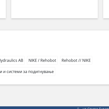
draulics AB
NIKE / Rehobot
Rehobot // NIKE
и и системи за подигнување
ул.Спиро Гулап