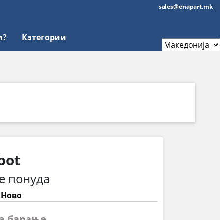
sales@enapart.mk
и?
Категории
bot
е понуда
: Ново
на барање