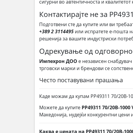
сигурни во автентичноста и квалитетот 
Контактирајте не за PP49
Подготвени сте да купите или ви требаа
+389 2 3114495
или испратете е-пошта 
решенија за вашите индустриски потре
Одрекување од одговорно
Импехрон ДОО
е независен снабдувач
трговски марки и брендови се сопствен
Често поставувани прашања
Каде можам да купам PP49311 70/20B-1
Можете да купите
PP49311 70/20B-1000
Македонија, нудејќи конкурентни цени и
Каква е цената на PP49311 70/20B-10