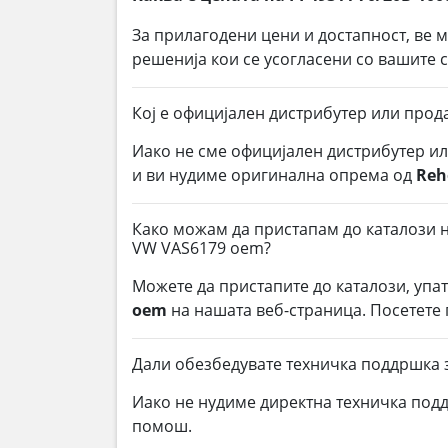
За прилагодени цени и достапност, ве 
решенија кои се усогласени со вашите
Кој е официјален дистрибутер или прод
Иако не сме официјален дистрибутер и
и ви нудиме оригинална опрема од
Reh
Како можам да пристапам до каталози н
VW VAS6179 oem?
Можете да пристапите до каталози, упа
oem
на нашата веб-страница. Посетете 
Дали обезбедувате техничка поддршка 
Иако не нудиме директна техничка под
помош.