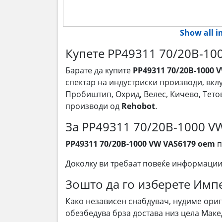
Show all 
Купете PP49311 70/20B-10
Барате да купите
PP49311 70/20B-1000 
спектар на индустриски производи, вкл
Пробиштип, Охрид, Велес, Кичево, Тето
производи од
Rehobot
.
За PP49311 70/20B-1000 V
PP49311 70/20B-1000 VW VAS6179 oem
п
Доколку ви требаат повеќе информации
Зошто да го изберете Им
Како независен снабдувач, нудиме ори
обезбедува брза достава низ цела Маке