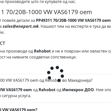
на производите што ги купувате од нас.
311 70/20B-1000 VW VAS6179 oem
т повеќе детали за
PP49311 70/20B-1000 VW VAS6179 oem
на
sales@enapart.mk
. Нашиот тим на експерти е тука да 
би.
ст
 на производи од
Rehobot
и не е поврзан или овластен о
ост на нивните соодветни сопственици.
000 VW VAS6179 oem од Rehobot во Македонија?
 VW VAS6179 oem
од
Rehobot
од
Импехрон ДОО
. Ние оп
 сигурна услуга.
00 VW VAS6179 oem?