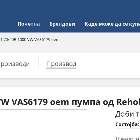
Почетна
Брендови
Каде може да се куп
1 70/20B-1000 VW VAS6179 oem
роизводи
Производ
 VW VAS6179 oem пумпа од Reho
Добијт
Состојба
Цена: 