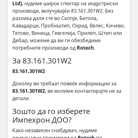
Ltd)
, нудиме широк спектар на индустриски
производи, вклучувајќи
83.161.301W2
. Без
разлика дали сте во Скопје, Битола,
Кавадарци, Пробиштип, Охрид, Велес, Кичево,
Тетово, Виница, Гевгелија, Прилеп, Штип или
Дебар, можеме да ви ги обезбедиме
потребните производи од
Rotech
.
За 83.161.301W2
83.161.301W2
Доколку ви требаат повеќе информации за
83.161.301W2
, ве молиме контактирајте не за
детали.
Зошто да го изберете
Импехрон ДОО?
Како независен снабдувач, нудиме
оригинални производи од
Rotech
по