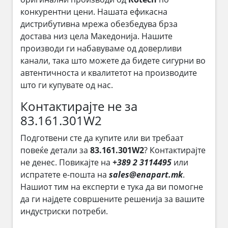
конкурентни цени. Нашата ефикасна
дистрибутивна мрежа обезбедува брза
достава низ цела Македонија. Нашите
производи ги набавуваме од доверливи
канали, така што можете да бидете сигурни во
автентичноста и квалитетот на производите
што ги купувате од нас.
Контактирајте не за
83.161.301W2
Подготвени сте да купите или ви требаат
повеќе детали за
83.161.301W2
? Контактирајте
не денес. Повикајте на
+389 2 3114495
или
испратете е-пошта на
sales@enapart.mk
.
Нашиот тим на експерти е тука да ви помогне
да ги најдете совршените решенија за вашите
индустриски потреби.