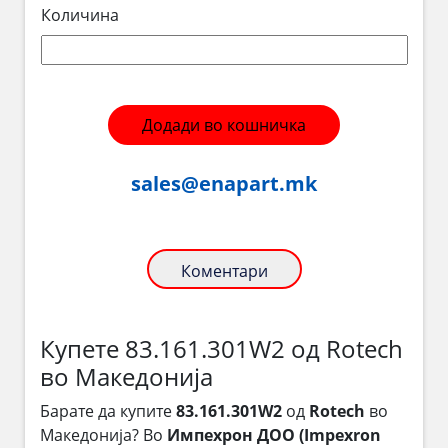
Количина
Додади во кошничка
sales@enapart.mk
Коментари
Купете 83.161.301W2 од Rotech
во Македонија
Барате да купите
83.161.301W2
од
Rotech
во
Македонија? Во
Импехрон ДОО (Impexron