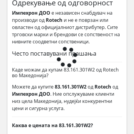
Одрекување од одговорност
Импехрон ДОО
е независен снабдувач на
производи од
Rotech
и не е поврзан или
овластен од официјалниот дистрибутер. Сите
трговски марки и брендови се сопственост на
нивните соодветни сопственици.
Често поставувани прашања
Каде можам да купам 83.161.301W2 од Rotech
во Македонија?
Можете да купите
83.161.301W2
од
Rotech
од
Импехрон ДОО
. Ние опслужуваме клиенти
низ цела Македонија, нудејќи конкурентни
цени и сигурна услуга.
Каква е цената на 83.161.301W2?