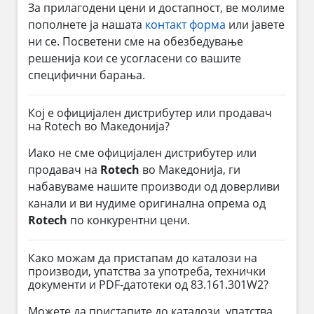
За прилагодени цени и достапност, ве молиме
пополнете ја нашата
контакт форма
или јавете
ни се. Посветени сме на обезбедување
решенија кои се усогласени со вашите
специфични барања.
Кој е официјален дистрибутер или продавач
на Rotech во Македонија?
Иако не сме официјален дистрибутер или
продавач на
Rotech
во Македонија, ги
набавуваме нашите производи од доверливи
канали и ви нудиме оригинална опрема од
Rotech
по конкурентни цени.
Како можам да пристапам до каталози на
производи, упатства за употреба, технички
документи и PDF-датотеки од 83.161.301W2?
Можете да пристапите до каталози, упатства