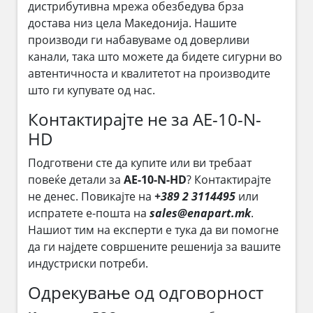
дистрибутивна мрежа обезбедува брза
достава низ цела Македонија. Нашите
производи ги набавуваме од доверливи
канали, така што можете да бидете сигурни во
автентичноста и квалитетот на производите
што ги купувате од нас.
Контактирајте не за AE-10-N-
HD
Подготвени сте да купите или ви требаат
повеќе детали за
AE-10-N-HD
? Контактирајте
не денес. Повикајте на
+389 2 3114495
или
испратете е-пошта на
sales@enapart.mk
.
Нашиот тим на експерти е тука да ви помогне
да ги најдете совршените решенија за вашите
индустриски потреби.
Одрекување од одговорност