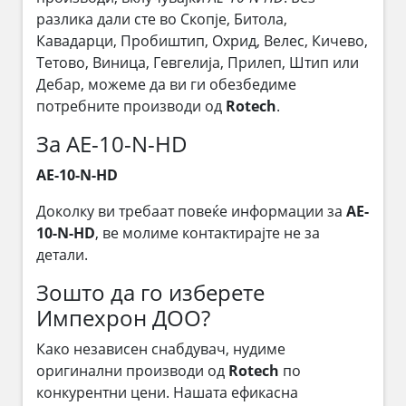
разлика дали сте во Скопје, Битола,
Кавадарци, Пробиштип, Охрид, Велес, Кичево,
Тетово, Виница, Гевгелија, Прилеп, Штип или
Дебар, можеме да ви ги обезбедиме
потребните производи од
Rotech
.
За AE-10-N-HD
AE-10-N-HD
Доколку ви требаат повеќе информации за
AE-
10-N-HD
, ве молиме контактирајте не за
детали.
Зошто да го изберете
Импехрон ДОО?
Како независен снабдувач, нудиме
оригинални производи од
Rotech
по
конкурентни цени. Нашата ефикасна