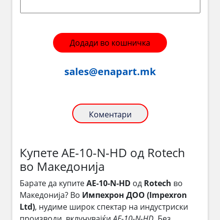
Додади во кошничка
sales@enapart.mk
Коментари
Купете AE-10-N-HD од Rotech
во Македонија
Барате да купите
AE-10-N-HD
од
Rotech
во
Македонија? Во
Импехрон ДОО (Impexron
Ltd)
, нудиме широк спектар на индустриски
производи, вклучувајќи
AE-10-N-HD
. Без