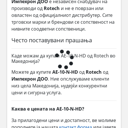
Импехрон ДОО
е независен снабдувач на
производи од
Rotech
и не е поврзан или
овластен од официјалниот дистрибутер. Сите
трговски марки и брендови се сопственост на
нивните соодветни сопственици.
Често поставувани прашања
Каде можам да купам AE-10-N-HD од Rotech во
Македонија?
Можете да купите
AE-10-N-HD
од
Rotech
од
Импехрон ДОО
. Ние опслужуваме клиенти
низ цела Македонија, нудејќи конкурентни
цени и сигурна услуга.
Каква е цената на AE-10-N-HD?
За прилагодени цени и достапност, ве молиме
пополнете ја нашата
контакт форма
или јавете