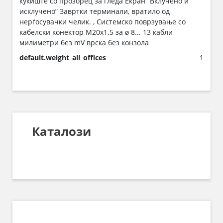
куќиште со прозорец за гледа Екран “Вклучено и
исклучено” Завртки терминали, вратило од
нерѓосувачки челик. , Системско поврзување со
кабелски конектор M20x1.5 за ø 8... 13 кабли
милиметри без mV врска без конзола
default.weight_all_offices
1
Каталози