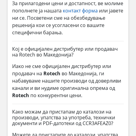
За прилагодени цени и достапност, ве молиме
пополнете ја нашата
контакт форма
или јавете
ни се. Посветени сме на обезбедување
решенија кои се усогласени со вашите
специфични барања.
Кој е официјален дистрибутер или продавач
на Rotech во Македонија?
Иако не сме официјален дистрибутер или
продавач на
Rotech
во Македонија, ги
набавуваме нашите производи од доверливи
канали и ви нудиме оригинална опрема од
Rotech
по конкурентни цени.
Како можам да пристапам до каталози на
производи, упатства за употреба, технички
документи и PDF-датотеки од CCR3AFEAZ0?
Можете да пристапите до каталози, упатства