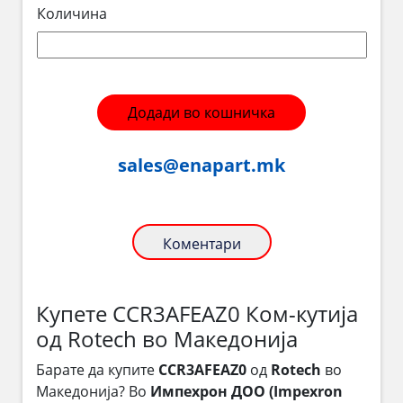
Количина
Додади во кошничка
sales@enapart.mk
Коментари
Купете CCR3AFEAZ0 Ком-кутија
од Rotech во Македонија
Барате да купите
CCR3AFEAZ0
од
Rotech
во
Македонија? Во
Импехрон ДОО (Impexron