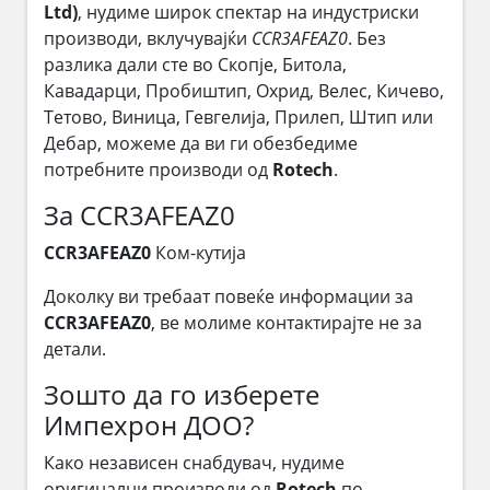
Ltd)
, нудиме широк спектар на индустриски
производи, вклучувајќи
CCR3AFEAZ0
. Без
разлика дали сте во Скопје, Битола,
Кавадарци, Пробиштип, Охрид, Велес, Кичево,
Тетово, Виница, Гевгелија, Прилеп, Штип или
Дебар, можеме да ви ги обезбедиме
потребните производи од
Rotech
.
За CCR3AFEAZ0
CCR3AFEAZ0
Ком-кутија
Доколку ви требаат повеќе информации за
CCR3AFEAZ0
, ве молиме контактирајте не за
детали.
Зошто да го изберете
Импехрон ДОО?
Како независен снабдувач, нудиме
оригинални производи од
Rotech
по