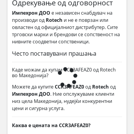
Одрекување од одговорност
Импехрон ДОО
е независен снабдувач на
производи од
Rotech
и не е поврзан или
овластен од официјалниот дистрибутер. Сите
трговски марки и брендови се сопственост на
нивните соодветни сопственици.
Често поставувани прашања
Каде можам да купам CCR3AFEAZ0 од Rotech
во Македонија?
Можете да купите
CCR3AFEAZ0
од
Rotech
од
Импехрон ДОО
. Ние опслужуваме клиенти
низ цела Македонија, нудејќи конкурентни
цени и сигурна услуга.
Каква е цената на CCR3AFEAZ0?