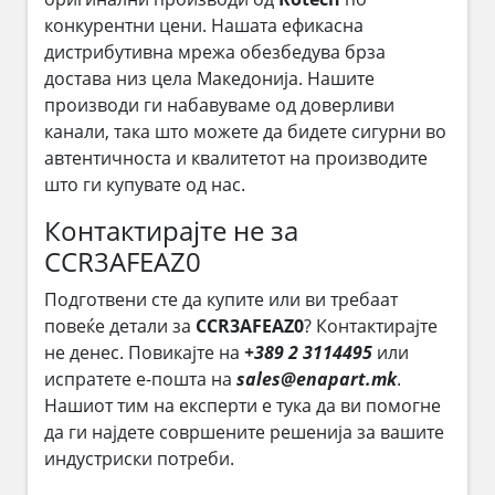
конкурентни цени. Нашата ефикасна
дистрибутивна мрежа обезбедува брза
достава низ цела Македонија. Нашите
производи ги набавуваме од доверливи
канали, така што можете да бидете сигурни во
автентичноста и квалитетот на производите
што ги купувате од нас.
Контактирајте не за
CCR3AFEAZ0
Подготвени сте да купите или ви требаат
повеќе детали за
CCR3AFEAZ0
? Контактирајте
не денес. Повикајте на
+389 2 3114495
или
испратете е-пошта на
sales@enapart.mk
.
Нашиот тим на експерти е тука да ви помогне
да ги најдете совршените решенија за вашите
индустриски потреби.