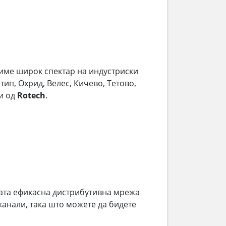
диме широк спектар на индустриски
тип, Охрид, Велес, Кичево, Тетово,
и од
Rotech
.
ата ефикасна дистрибутивна мрежа
анали, така што можете да бидете