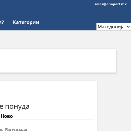
sales@enapart.mk
и?
Категории
е понуда
: Ново
на барање