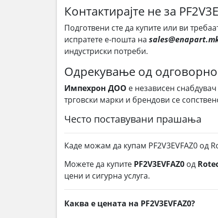
Контактирајте не за PF2V3
Подготвени сте да купите или ви требаа
испратете е-пошта на
sales@enapart.m
индустриски потреби.
Одрекување од одговорно
Импехрон ДОО
е независен снабдувач
трговски марки и брендови се сопствен
Често поставувани прашања
Каде можам да купам PF2V3EVFAZ0 од R
Можете да купите
PF2V3EVFAZ0
од
Rote
цени и сигурна услуга.
Каква е цената на PF2V3EVFAZ0?