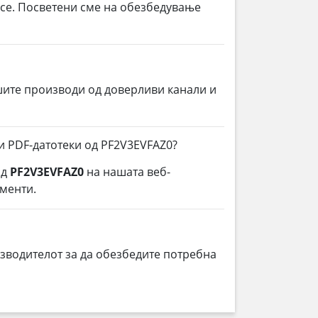
 се. Посветени сме на обезбедување
шите производи од доверливи канали и
и PDF-датотеки од PF2V3EVFAZ0?
од
PF2V3EVFAZ0
на нашата веб-
ументи.
зводителот за да обезбедите потребна