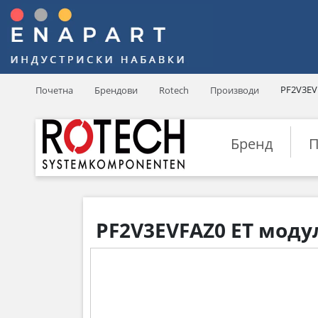
PF2V3EV
Почетна
Брендови
Rotech
Производи
Бренд
П
PF2V3EVFAZ0 ЕТ модул