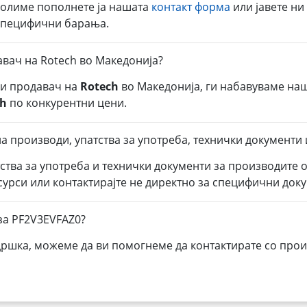
молиме пополнете ја нашата
контакт форма
или јавете ни
 специфични барања.
авач на Rotech во Македонија?
ли продавач на
Rotech
во Македонија, ги набавуваме на
ch
по конкурентни цени.
а производи, упатства за употреба, технички документи 
тства за употреба и технички документи за производите 
есурси или контактирајте не директно за специфични док
за PF2V3EVFAZ0?
дршка, можеме да ви помогнеме да контактирате со прои