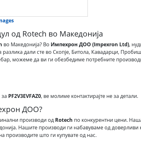
images
ул од Rotech во Македонија
h
во Македонија? Во
Импехрон ДОО (Impexron Ltd)
, ну
ез разлика дали сте во Скопје, Битола, Кавадарци, Пробиш
Дебар, можеме да ви ги обезбедиме потребните производ
 за
PF2V3EVFAZ0
, ве молиме контактирајте не за детали.
пехрон ДОО?
гинални производи од
Rotech
по конкурентни цени. Наш
донија. Нашите производи ги набавуваме од доверливи к
на производите што ги купувате од нас.