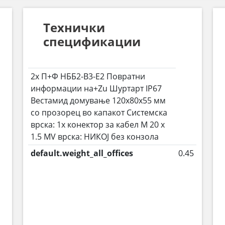
Технички
спецификации
2x П+Ф НББ2-В3-Е2 Повратни
информации на+Zu Шуртарт IP67
Вестамид домување 120x80x55 мм
со прозорец во капакот Системска
врска: 1x конектор за кабел M 20 x
1.5 MV врска: НИКОЈ без конзола
default.weight_all_offices
0.45