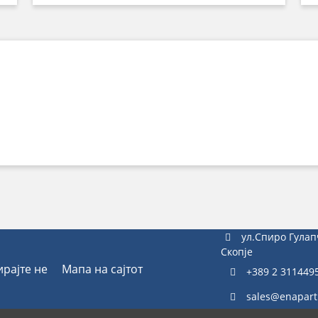
ул.Спиро Гулап
Скопје
ирајте не
Мапа на сајтот
+389 2 311449
sales@enapart