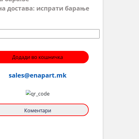
на достава: испрати барање
Додади во кошничка
sales@enapart.mk
Коментари