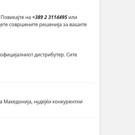
. Повикајте на
+389 2 3114495
или
јдете совршените решенија за вашите
 официјалниот дистрибутер. Сите
а Македонија, нудејќи конкурентни