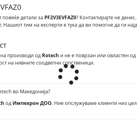
EVFAZ0
т повеќе детали за
PF2V3EVFAZ0
? Контактирајте не денес
k
. Нашиот тим на експерти е тука да ви помогне да ги на
ст
 на производи од
Rotech
и не е поврзан или овластен од
ост на нивните соодветни сопственици.
otech во Македонија?
ch
од
Импехрон ДОО
. Ние опслужуваме клиенти низ цел