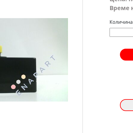
Време 
Количина