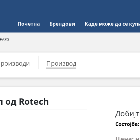
Почетна
Брендови
Каде може да се куп
FAZ0
роизводи
Производ
 од Rotech
Добијт
Состојба
Цена: 