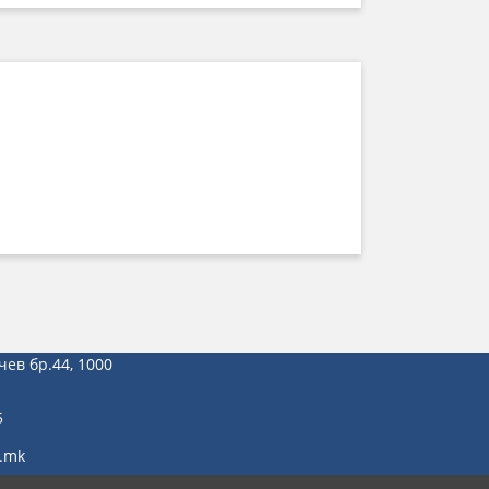
чев бр.44, 1000
5
.mk