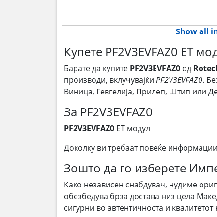
Show all 
Купете PF2V3EVFAZ0 ЕТ мод
Барате да купите
PF2V3EVFAZ0
од
Rotec
производи, вклучувајќи
PF2V3EVFAZ0
. Б
Виница, Гевгелија, Прилеп, Штип или 
За PF2V3EVFAZ0
PF2V3EVFAZ0
ЕТ модул
Доколку ви требаат повеќе информации
Зошто да го изберете Им
Како независен снабдувач, нудиме ори
обезбедува брза достава низ цела Маке
сигурни во автентичноста и квалитетот 