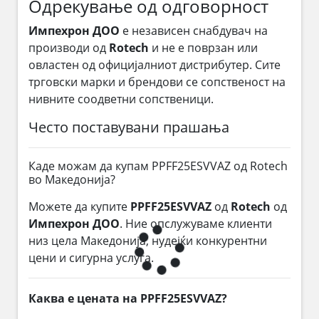
Одрекување од одговорност
Импехрон ДОО
е независен снабдувач на
производи од
Rotech
и не е поврзан или
овластен од официјалниот дистрибутер. Сите
трговски марки и брендови се сопственост на
нивните соодветни сопственици.
Често поставувани прашања
Каде можам да купам PPFF25ESVVAZ од Rotech
во Македонија?
Можете да купите
PPFF25ESVVAZ
од
Rotech
од
Импехрон ДОО
. Ние опслужуваме клиенти
низ цела Македонија, нудејќи конкурентни
цени и сигурна услуга.
Каква е цената на PPFF25ESVVAZ?