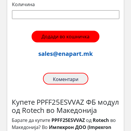
Количина
Додади во кошничка
sales@enapart.mk
Коментари
Купете PPFF25ESVVAZ ФБ модул
од Rotech во Македонија
Барате да купите
PPFF25ESVVAZ
од
Rotech
во
Македонија? Во
Импехрон ДОО (Impexron