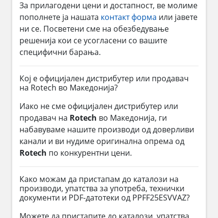
За прилагодени цени и достапност, ве молиме
пополнете ја нашата
контакт форма
или јавете
ни се. Посветени сме на обезбедување
решенија кои се усогласени со вашите
специфични барања.
Кој е официјален дистрибутер или продавач
на Rotech во Македонија?
Иако не сме официјален дистрибутер или
продавач на
Rotech
во Македонија, ги
набавуваме нашите производи од доверливи
канали и ви нудиме оригинална опрема од
Rotech
по конкурентни цени.
Како можам да пристапам до каталози на
производи, упатства за употреба, технички
документи и PDF-датотеки од PPFF25ESVVAZ?
Можете да пристапите до каталози, упатства