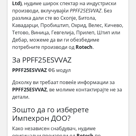
Ltd)
, нудиме широк спектар на индустриски
производи, вклучувајќи
PPFF25ESVVAZ
. Без
разлика дали сте во Скопје, Битола,
Кавадарци, Пробиштип, Охрид, Велес, Кичево,
Тетово, Виница, Гевгелија, Прилеп, Штип или
Дебар, можеме да ви ги обезбедиме
потребните производи од
Rotech
.
За PPFF25ESVVAZ
PPFF25ESVVAZ
ФБ модул
Доколку ви требаат повеќе информации за
PPFF25ESVVAZ
, ве молиме контактирајте не за
детали.
Зошто да го изберете
Импехрон ДОО?
Како независен снабдувач, нудиме
оригинални производи од
Rotech
по