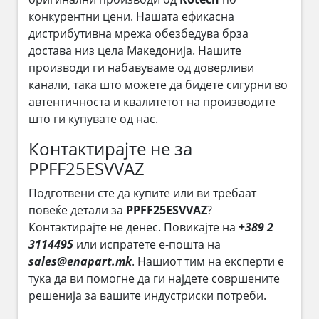
конкурентни цени. Нашата ефикасна
дистрибутивна мрежа обезбедува брза
достава низ цела Македонија. Нашите
производи ги набавуваме од доверливи
канали, така што можете да бидете сигурни во
автентичноста и квалитетот на производите
што ги купувате од нас.
Контактирајте не за
PPFF25ESVVAZ
Подготвени сте да купите или ви требаат
повеќе детали за
PPFF25ESVVAZ
?
Контактирајте не денес. Повикајте на
+389 2
3114495
или испратете е-пошта на
sales@enapart.mk
. Нашиот тим на експерти е
тука да ви помогне да ги најдете совршените
решенија за вашите индустриски потреби.