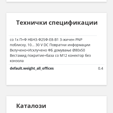
Технички спецификации
со 1x П+Ф НБН3-Ф25Ф-Е8-В1 3-жичен PNP
поблиску, 10... 30 V DC Повратни информации
Вклучено+Исклучено ФБ домување Ø80x50
Вестамид покритие+база со M12 конектор без
конзола
default.weight_all_offices
0.4
Каталози