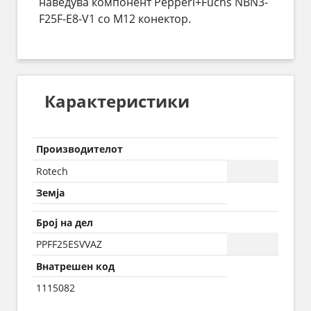
наведува компонент Pepperl+Fuchs NBN3-
F25F-E8-V1 со M12 конектор.
Карактеристики
Производителот
Rotech
Земја
Број на дел
PPFF25ESVVAZ
Внатрешен код
1115082