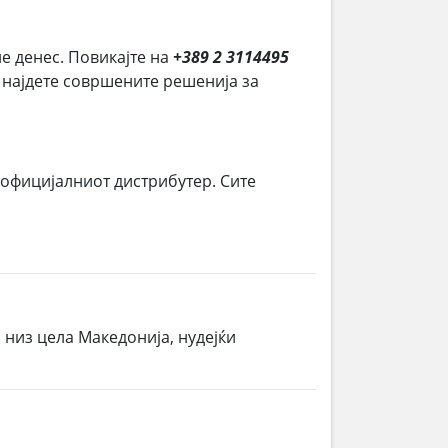
не денес. Повикајте на
+389 2 3114495
и најдете совршените решенија за
 официјалниот дистрибутер. Сите
 низ цела Македонија, нудејќи