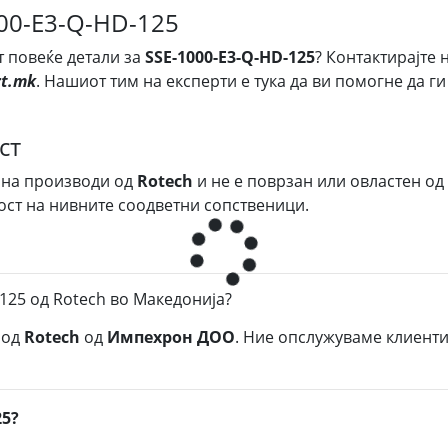
000-E3-Q-HD-125
т повеќе детали за
SSE-1000-E3-Q-HD-125
? Контактирајте 
t.mk
. Нашиот тим на експерти е тука да ви помогне да г
ст
 на производи од
Rotech
и не е поврзан или овластен од
ост на нивните соодветни сопственици.
125 од Rotech во Македонија?
од
Rotech
од
Импехрон ДОО
. Ние опслужуваме клиенти
25?