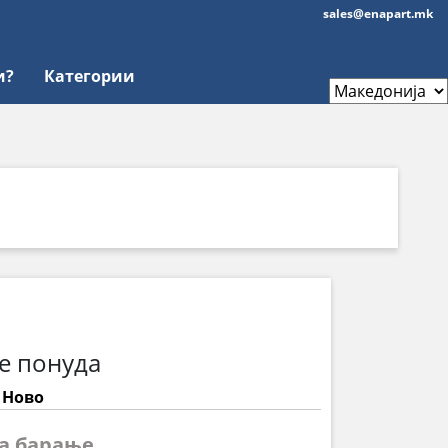
sales@enapart.mk
и?
Категории
е понуда
: Ново
на барање