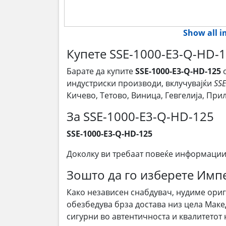
Show all 
Купете SSE-1000-E3-Q-HD-1
Барате да купите
SSE-1000-E3-Q-HD-125
индустриски производи, вклучувајќи
SS
Кичево, Тетово, Виница, Гевгелија, Пр
За SSE-1000-E3-Q-HD-125
SSE-1000-E3-Q-HD-125
Доколку ви требаат повеќе информации
Зошто да го изберете Им
Како независен снабдувач, нудиме ори
обезбедува брза достава низ цела Маке
сигурни во автентичноста и квалитетот 