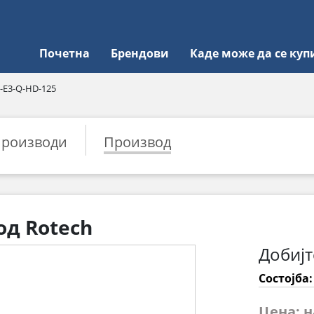
Почетна
Брендови
Каде може да се куп
0-E3-Q-HD-125
роизводи
Производ
од Rotech
Добијт
Состојба
Цена: 