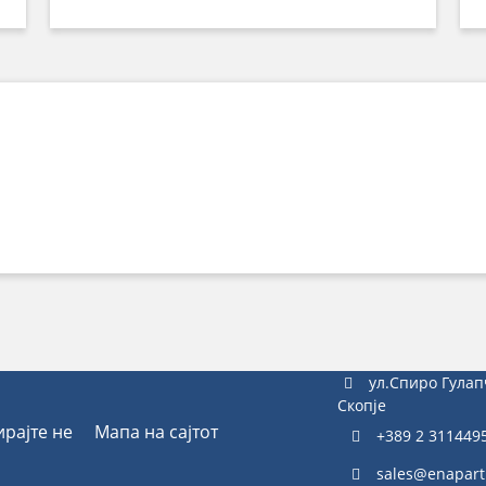
ул.Спиро Гулап
Скопје
ирајте не
Мапа на сајтот
+389 2 311449
sales@enapart