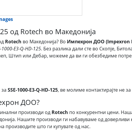
images
25 од Rotech во Македонија
од
Rotech
во Македонија? Во
Импехрон ДОО (Impexron 
E-1000-E3-Q-HD-125
. Без разлика дали сте во Скопје, Бито
илеп, Штип или Дебар, можеме да ви ги обезбедиме пот
 за
SSE-1000-E3-Q-HD-125
, ве молиме контактирајте не за
пехрон ДОО?
гинални производи од
Rotech
по конкурентни цени. Наш
донија. Нашите производи ги набавуваме од доверливи к
на производите што ги купувате од нас.