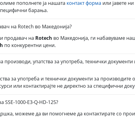
молиме пополнете ја нашата
контакт форма
или јавете ни
 специфични барања.
авач на Rotech во Македонија?
ли продавач на
Rotech
во Македонија, ги набавуваме на
ch
по конкурентни цени.
а производи, упатства за употреба, технички документи 
тства за употреба и технички документи за производите 
есурси или контактирајте не директно за специфични док
а SSE-1000-E3-Q-HD-125?
дршка, можеме да ви помогнеме да контактирате со прои