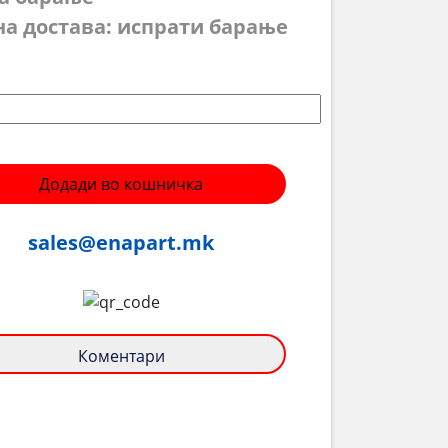
на достава: испрати барање
Додади во кошничка
sales@enapart.mk
Коментари