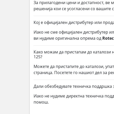
За прилагодени цени и достапност, ве 
решенија кои се усогласени со вашите
Кој е официјален дистрибутер или прод
Иако не сме официјален дистрибутер и
ви нудиме оригинална опрема од
Rote
Како можам да пристапам до каталози н
125?
Можете да пристапите до каталози, упа
страница. Посетете го нашиот дел за р
Дали обезбедувате техничка поддршка з
Иако не нудиме директна техничка под
помош.