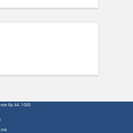
чев бр.44, 1000
5
.mk