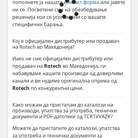
пополнете ја нашата
контакт форма
или јавете
ни се. Посветени сме на обезбедување
решенија кои се усогласени со вашите
специфични барања.
Кој е официјален дистрибутер или продавач
на Rotech во Македонија?
Иако не сме официјален дистрибутер или
продавач на
Rotech
во Македонија, ги
набавуваме нашите производи од доверливи
канали и ви нудиме оригинална опрема од
Rotech
по конкурентни цени.
Како можам да пристапам до каталози на
производи, упатства за употреба, технички
документи и PDF-датотеки од TCR1VVAZK?
Можете да пристапите до каталози, упатства
за употреба и технички документи за