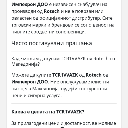
Импехрон ДОО
е независен снабдувач на
производи од
Rotech
и не е поврзан или
овластен од официјалниот дистрибутер. Сите
трговски марки и брендови се сопственост на
нивните соодветни сопственици.
Често поставувани прашања
Каде можам да купам TCR1VVAZK од Rotech во
Македонија?
Можете да купите
TCR1VVAZK
од
Rotech
од
Импехрон ДОО
. Ние опслужуваме клиенти
низ цела Македонија, нудејќи конкурентни
цени и сигурна услуга.
Каква е цената на TCR1VVAZK?
За прилагодени цени и достапност, ве молиме