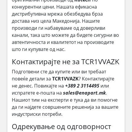
конкурентни цени. Нашата ефикасна
дистрибутивна мрежа обезбедува брза
достава низ цела Македонија. Нашите
производи ги набавуваме од доверливи
канали, така што можете да бидете сигурни во
автентичноста и квалитетот на производите
што ги купувате од нас.
Контактирајте не за TCR1VVAZK
Подготвени сте да купите или ви требаат
повеќе детали за
TCR1VVAZK
? Контактирајте
не денес. Повикајте на
+389 2 3114495
или
испратете е-пошта на
sales@enapart.mk
.
Нашиот тим на експерти е тука да ви помогне
да ги најдете совршените решенија за вашите
индустриски потреби.
Одрекување од одговорност