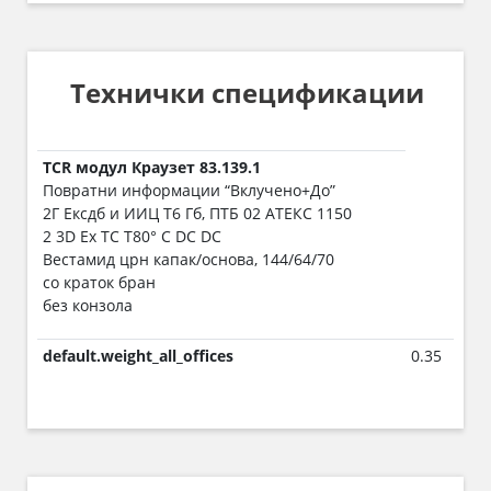
Технички спецификации
TCR модул Краузет 83.139.1
Повратни информации “Вклучено+До”
2Г Ексдб и ИИЦ Т6 Гб, ПТБ 02 АТЕКС 1150
2 3D Ex TC T80° C DC DC
Вестамид црн капак/основа, 144/64/70
со краток бран
без конзола
default.weight_all_offices
0.35