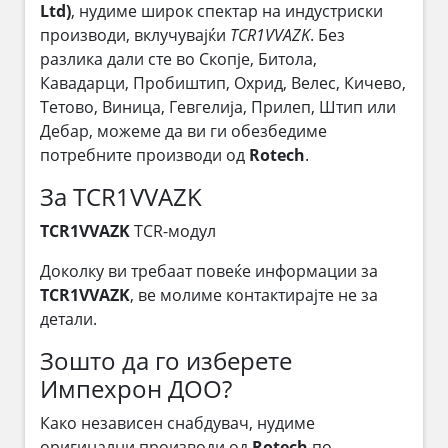
Ltd)
, нудиме широк спектар на индустриски
производи, вклучувајќи
TCR1VVAZK
. Без
разлика дали сте во Скопје, Битола,
Кавадарци, Пробиштип, Охрид, Велес, Кичево,
Тетово, Виница, Гевгелија, Прилеп, Штип или
Дебар, можеме да ви ги обезбедиме
потребните производи од
Rotech
.
За TCR1VVAZK
TCR1VVAZK
TCR-модул
Доколку ви требаат повеќе информации за
TCR1VVAZK
, ве молиме контактирајте не за
детали.
Зошто да го изберете
Импехрон ДОО?
Како независен снабдувач, нудиме
оригинални производи од
Rotech
по