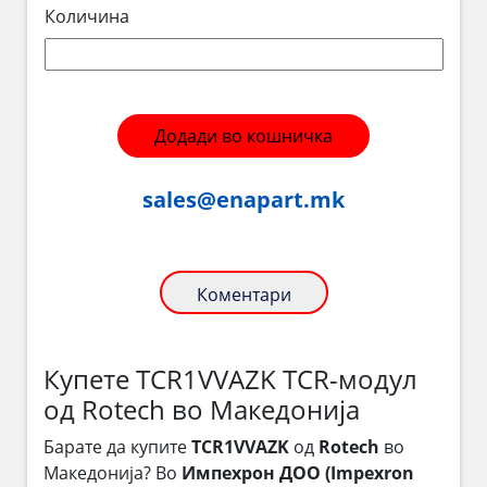
Количина
Додади во кошничка
sales@enapart.mk
Коментари
Купете TCR1VVAZK TCR-модул
од Rotech во Македонија
Барате да купите
TCR1VVAZK
од
Rotech
во
Македонија? Во
Импехрон ДОО (Impexron