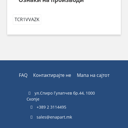
TCR1VVAZK
FAQ
Контактирајте не
Мапа на сајтот
ул.Спиро Гулапчев бр.44, 1000
Скопје
+389 2 3114495
sales@enapart.mk