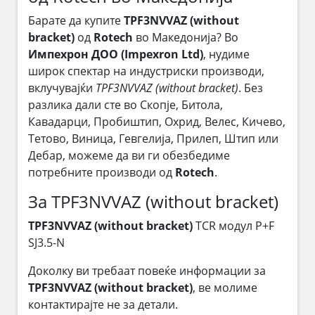
Барате да купите
TPF3NVVAZ (without
bracket)
од
Rotech
во Македонија? Во
Импехрон ДОО (Impexron Ltd)
, нудиме
широк спектар на индустриски производи,
вклучувајќи
TPF3NVVAZ (without bracket)
. Без
разлика дали сте во Скопје, Битола,
Кавадарци, Пробиштип, Охрид, Велес, Кичево,
Тетово, Виница, Гевгелија, Прилеп, Штип или
Дебар, можеме да ви ги обезбедиме
потребните производи од
Rotech
.
За TPF3NVVAZ (without bracket)
TPF3NVVAZ (without bracket)
TCR модул P+F
SJ3.5-N
Доколку ви требаат повеќе информации за
TPF3NVVAZ (without bracket)
, ве молиме
контактирајте не за детали.