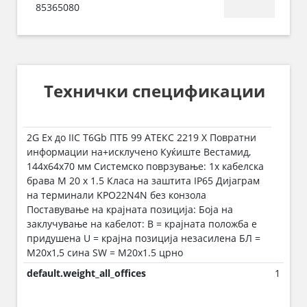
85365080
Технички спецификации
2G Ex до IIC T6Gb ПТБ 99 АТЕКС 2219 Х Повратни
информации на+исклучено Куќиште Вестамид,
144x64x70 мм Системско поврзување: 1x кабелска
брава M 20 x 1.5 Класа на заштита IP65 Дијаграм
на терминали KPO22N4N без конзола
Поставување на крајната позиција: Боја на
заклучување на кабелот: B = крајната положба е
придушена U = крајна позиција незасилена БЛ =
М20х1,5 сина SW = M20x1.5 црно
default.weight_all_offices
1