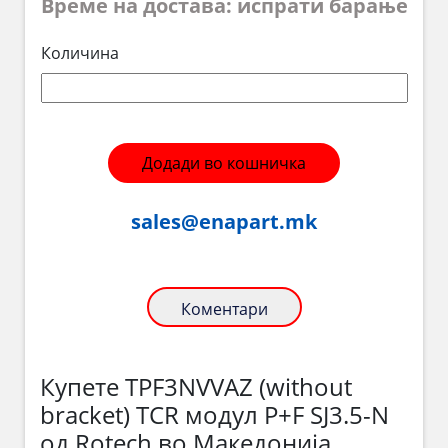
Време на достава: испрати барање
Количина
Додади во кошничка
sales@enapart.mk
Коментари
Купете TPF3NVVAZ (without
bracket) TCR модул P+F SJ3.5-N
од Rotech во Македонија