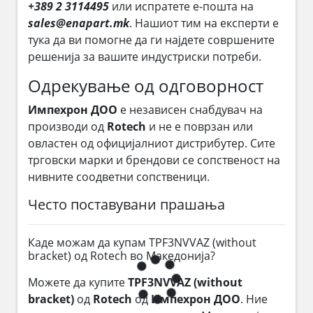
+389 2 3114495
или испратете е-пошта на
sales@enapart.mk
. Нашиот тим на експерти е
тука да ви помогне да ги најдете совршените
решенија за вашите индустриски потреби.
Одрекување од одговорност
Импехрон ДОО
е независен снабдувач на
производи од
Rotech
и не е поврзан или
овластен од официјалниот дистрибутер. Сите
трговски марки и брендови се сопственост на
нивните соодветни сопственици.
Често поставувани прашања
Каде можам да купам TPF3NVVAZ (without
bracket) од Rotech во Македонија?
Можете да купите
TPF3NVVAZ (without
bracket)
од
Rotech
од
Импехрон ДОО
. Ние