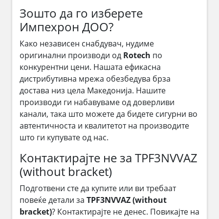
Зошто да го изберете
Импехрон ДОО?
Како независен снабдувач, нудиме
оригинални производи од
Rotech
по
конкурентни цени. Нашата ефикасна
дистрибутивна мрежа обезбедува брза
достава низ цела Македонија. Нашите
производи ги набавуваме од доверливи
канали, така што можете да бидете сигурни во
автентичноста и квалитетот на производите
што ги купувате од нас.
Контактирајте не за TPF3NVVAZ
(without bracket)
Подготвени сте да купите или ви требаат
повеќе детали за
TPF3NVVAZ (without
bracket)
? Контактирајте не денес. Повикајте на