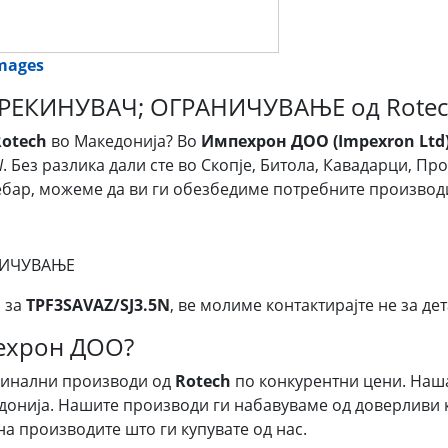
images
 ПРЕКИНУВАЧ; ОГРАНИЧУВАЊЕ од Rotec
Rotech
во Македонија? Во
Импехрон ДОО (Impexron Ltd
N
. Без разлика дали сте во Скопје, Битола, Кавадарци, Пр
Дебар, можеме да ви ги обезбедиме потребните производ
НИЧУВАЊЕ
 за
TPF3SAVAZ/SJ3.5N
, ве молиме контактирајте не за дет
пехрон ДОО?
гинални производи од
Rotech
по конкурентни цени. Наш
донија. Нашите производи ги набавуваме од доверливи к
на производите што ги купувате од нас.