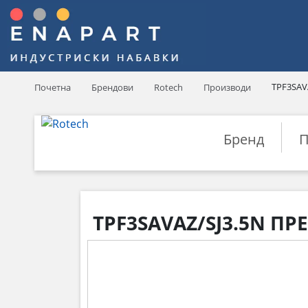
TPF3SAV
Почетна
Брендови
Rotech
Производи
Бренд
П
TPF3SAVAZ/SJ3.5N П