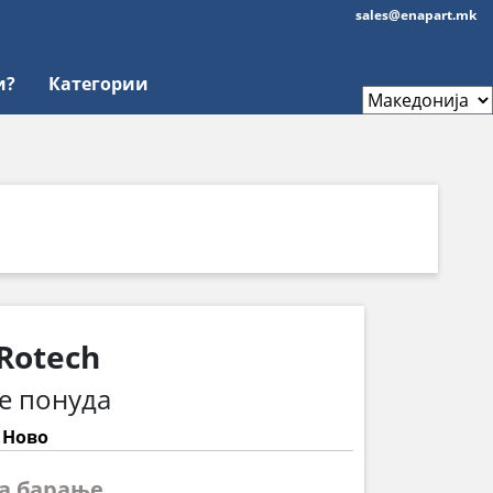
sales@enapart.mk
и?
Категории
Rotech
е понуда
: Ново
на барање