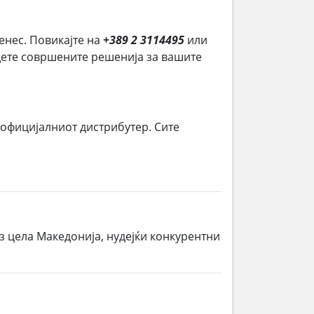
денес. Повикајте на
+389 2 3114495
или
јдете совршените решенија за вашите
 официјалниот дистрибутер. Сите
з цела Македонија, нудејќи конкурентни