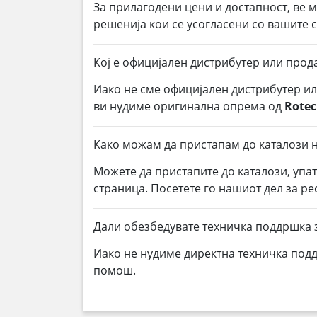
За прилагодени цени и достапност, ве 
решенија кои се усогласени со вашите
Кој е официјален дистрибутер или прод
Иако не сме официјален дистрибутер и
ви нудиме оригинална опрема од
Rote
Како можам да пристапам до каталози н
Можете да пристапите до каталози, упа
страница. Посетете го нашиот дел за р
Дали обезбедувате техничка поддршка з
Иако не нудиме директна техничка под
помош.