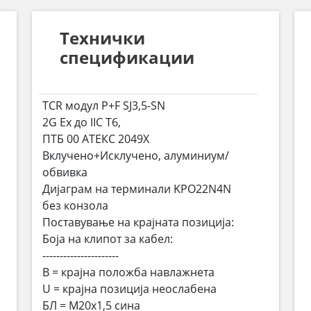
Технички
спецификации
TCR модул P+F SJ3,5-SN
2G Ex до IIC T6,
ПТБ 00 АТЕКС 2049Х
Вклучено+Исклучено, алуминиум/
обвивка
Дијаграм на терминали KPO22N4N
без конзола
Поставување на крајната позиција:
Боја на клипот за кабел:
----------------------
B = крајна положба навлажнета
U = крајна позиција неослабена
БЛ = М20х1,5 сина