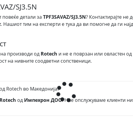
AVAZ/SJ3.5N
т повеќе детали за
TPF3SAVAZ/SJ3.5N
? Контактирајте не 
k
. Нашиот тим на експерти е тука да ви помогне да ги на
ст
 на производи од
Rotech
и не е поврзан или овластен од
ост на нивните соодветни сопственици.
од Rotech во Македонија?
Rotech
од
Импехрон ДОО
. Ние опслужуваме клиенти ни