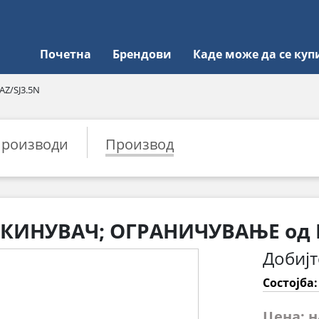
Почетна
Брендови
Каде може да се куп
AZ/SJ3.5N
роизводи
Производ
РЕКИНУВАЧ; ОГРАНИЧУВАЊЕ од 
Добијт
Состојба
Цена: 