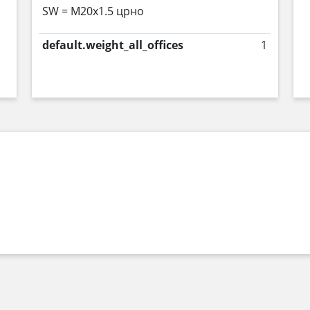
SW = M20x1.5 црно
default.weight_all_offices
1