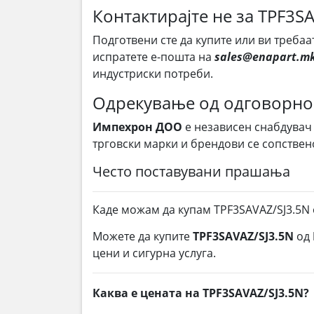
Контактирајте не за TPF3S
Подготвени сте да купите или ви требаа
испратете е-пошта на
sales@enapart.m
индустриски потреби.
Одрекување од одговорно
Импехрон ДОО
е независен снабдувач
трговски марки и брендови се сопствен
Често поставувани прашања
Каде можам да купам TPF3SAVAZ/SJ3.5N 
Можете да купите
TPF3SAVAZ/SJ3.5N
од
цени и сигурна услуга.
Каква е цената на TPF3SAVAZ/SJ3.5N?