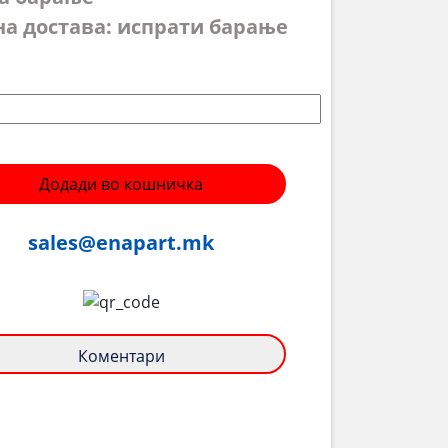
на достава: испрати барање
Додади во кошничка
sales@enapart.mk
Коментари