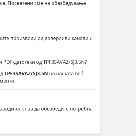
 се. Посветени сме на обезбедување
шите производи од доверливи канали и
и PDF-датотеки од TPF3SAVAZ/SJ3.5N?
од
TPF3SAVAZ/SJ3.5N
на нашата веб-
ументи.
зводителот за да обезбедите потребна