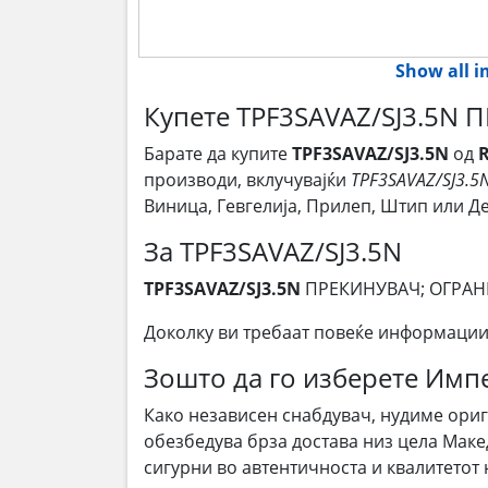
Show all 
Купете TPF3SAVAZ/SJ3.5N
Барате да купите
TPF3SAVAZ/SJ3.5N
од
производи, вклучувајќи
TPF3SAVAZ/SJ3.5
Виница, Гевгелија, Прилеп, Штип или 
За TPF3SAVAZ/SJ3.5N
TPF3SAVAZ/SJ3.5N
ПРЕКИНУВАЧ; ОГРА
Доколку ви требаат повеќе информации
Зошто да го изберете Им
Како независен снабдувач, нудиме ори
обезбедува брза достава низ цела Маке
сигурни во автентичноста и квалитетот 