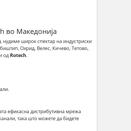
h во Македонија
)
, нудиме широк спектар на индустриски
обиштип, Охрид, Велес, Кичево, Тетово,
и од
Rotech
.
али.
ата ефикасна дистрибутивна мрежа
анали, така што можете да бидете