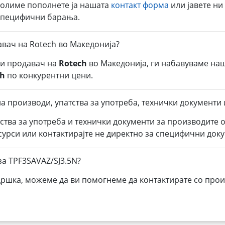
молиме пополнете ја нашата
контакт форма
или јавете ни
 специфични барања.
авач на Rotech во Македонија?
ли продавач на
Rotech
во Македонија, ги набавуваме на
ch
по конкурентни цени.
а производи, упатства за употреба, технички документи 
тства за употреба и технички документи за производите 
есурси или контактирајте не директно за специфични док
а TPF3SAVAZ/SJ3.5N?
дршка, можеме да ви помогнеме да контактирате со прои